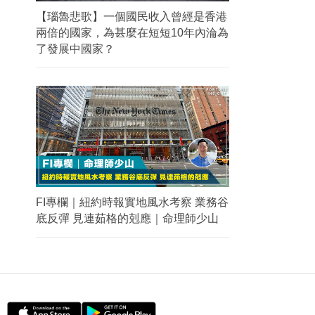
【瑙魯悲歌】一個國民收入曾經是香港
兩倍的國家，為甚麼在短短10年內淪為
了發展中國家？
FI專欄｜紐約時報實地風水考察 業務谷
底反彈 見連茹格的剋應｜命理師少山