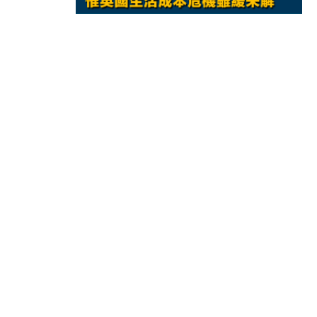
11:12
國際｜特朗普料美伊戰事快結束 承
15:59
財經｜SA售股自救後再出手 斥4
11:30
財經｜精星香港夥菜鳥拓全球智慧倉
14:50
地產｜大酒店中期轉賺2300萬元 