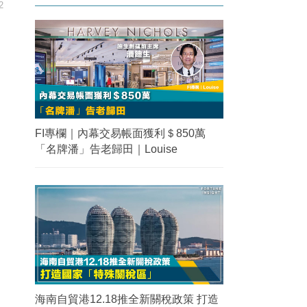
2
FI專欄｜內幕交易帳面獲利＄850萬
「名牌潘」告老歸田｜Louise
海南自貿港12.18推全新關稅政策 打造