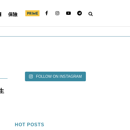
欄
保險
FOLLOW ON INSTAGRAM
生
HOT POSTS