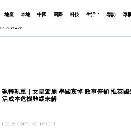
地產
本地
中國
國際
科技
生活
專訪
專
金」 43歲女子損失近6900萬元
周仍升近2%
城亞洲CEO蔡德粦接任
創逾3年最長跌勢
%勝預期 貿易順差達1125億美元
單日斥6.28萬億日圓干預創新高
認部分彈藥庫存緊張
億美元押注未上市公司
儲市場 加快海外市場落地
斥21億翻新香港及東京半島
孰輕孰重｜女皇駕崩 舉國哀悼 政事停頓 惟英國
金」 43歲女子損失近6900萬元
活成本危機雖緩未解
周仍升近2%
城亞洲CEO蔡德粦接任
創逾3年最長跌勢
%勝預期 貿易順差達1125億美元
LEO @ FORTUNE INSIGHT
單日斥6.28萬億日圓干預創新高