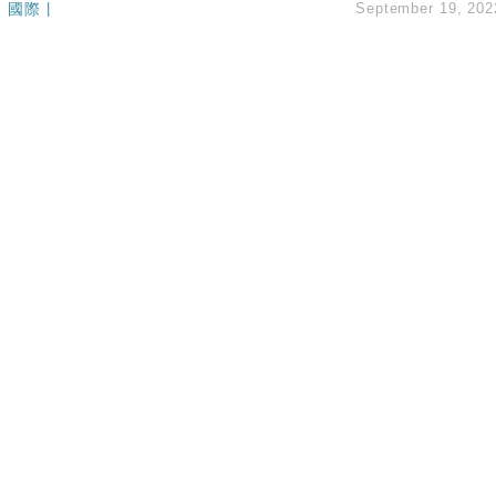
國際
|
September 19, 202
認部分彈藥庫存緊張
億美元押注未上市公司
儲市場 加快海外市場落地
斥21億翻新香港及東京半島