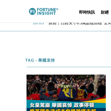
即時快訊
財經
16:47
本地｜假冒內地執法人員要求交「保證
16:05
財經｜日經失守6.5萬點後回穩 全
15:47
財經｜恒隆10月換帥 玩具「反」斗
15:11
財經｜韓股反覆波動收跌 連挫7周
13:44
財經｜內地7月美元計價出口增近24
12:44
財經｜日本春季三度入市撐日圓 4月
11:12
國際｜特朗普料美伊戰事快結束 承
15:59
財經｜SA售股自救後再出手 斥4
TAG - 舉國哀悼
11:30
財經｜精星香港夥菜鳥拓全球智慧倉
14:50
地產｜大酒店中期轉賺2300萬元 
16:47
本地｜假冒內地執法人員要求交「保證
16:05
財經｜日經失守6.5萬點後回穩 全
15:47
財經｜恒隆10月換帥 玩具「反」斗
15:11
財經｜韓股反覆波動收跌 連挫7周
13:44
財經｜內地7月美元計價出口增近24
12:44
財經｜日本春季三度入市撐日圓 4月