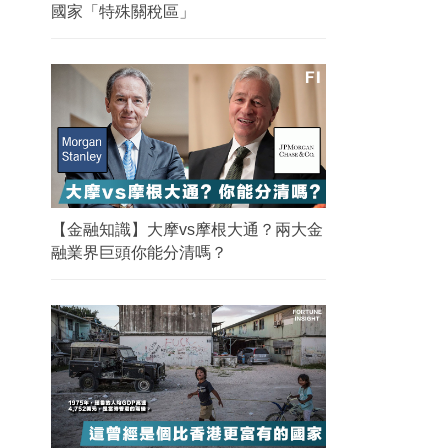
國家「特殊關稅區」
【金融知識】大摩vs摩根大通？兩大金
融業界巨頭你能分清嗎？