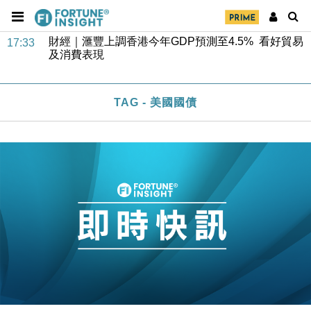
財經｜滙豐上調香港今年GDP預測至4.5% 看好貿易
17:33
及消費表現
本地｜假冒內地執法人員要求交「保證金」 43歲女子
16:47
損失近6900萬元
財經｜日經失守6.5萬點後回穩 全周仍升近2%
16:05
TAG - 美國國債
財經｜恒隆10月換帥 玩具「反」斗城亞洲CEO蔡德
15:47
粦接任
財經｜韓股反覆波動收跌 連挫7周創逾3年最長跌勢
15:11
財經｜內地7月美元計價出口增近24%勝預期 貿易順
13:44
差達1125億美元
財經｜日本春季三度入市撐日圓 4月單日斥6.28萬億
12:44
日圓干預創新高
國際｜特朗普料美伊戰事快結束 承認部分彈藥庫存緊
11:12
張
財經｜SA售股自救後再出手 斥4億美元押注未上市公
15:59
司