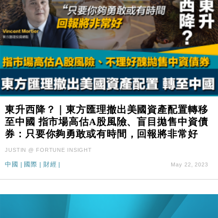
東升西降？｜東方匯理撤出美國資產配置轉移
至中國 指市場高估A股風險、盲目拋售中資債
券：只要你夠勇敢或有時間，回報將非常好
JUSTIN @ FORTUNE INSIGHT
中國
|
國際
|
財經
|
May 22, 2023