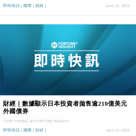
即時快訊
|
國際
|
財經
|
June 19, 2025
財經｜SA售股自救後再出手 斥4億美元押注未上市公
15:59
司
財經｜數據顯示日本投資者拋售逾210億美元
外國債券
TONY CHUNG @ FORTUNE INSIGHT
即時快訊
|
國際
|
財經
|
April 22, 2025