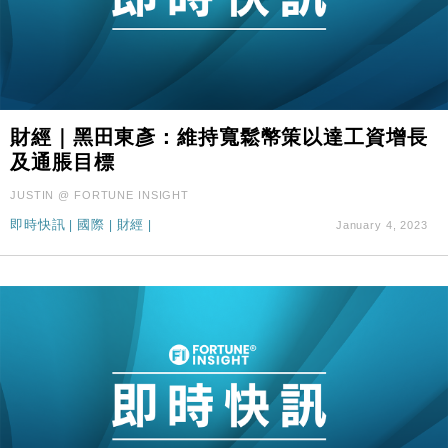
財經｜黑田東彥：維持寬鬆幣策以達工資增長
及通脹目標
JUSTIN @ FORTUNE INSIGHT
即時快訊
|
國際
|
財經
|
January 4, 2023