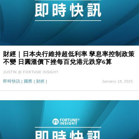
財經｜日本央行維持超低利率 孳息率控制政策
不變 日圓滙價下挫每百兌港元跌穿6算
JUSTIN @ FORTUNE INSIGHT
即時快訊
|
國際
|
財經
|
January 18, 2023