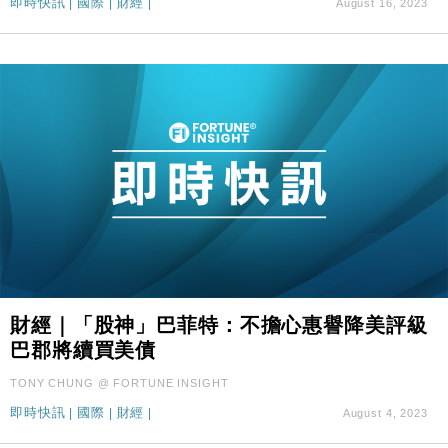
即時快訊
|
國際
|
財經
|
August 16, 2023
財經｜「股神」巴菲特：不擔心惠譽降美評級
巴郡將續買美債
TONY CHUNG @ FORTUNE INSIGHT
即時快訊
|
國際
|
財經
|
August 4, 2023