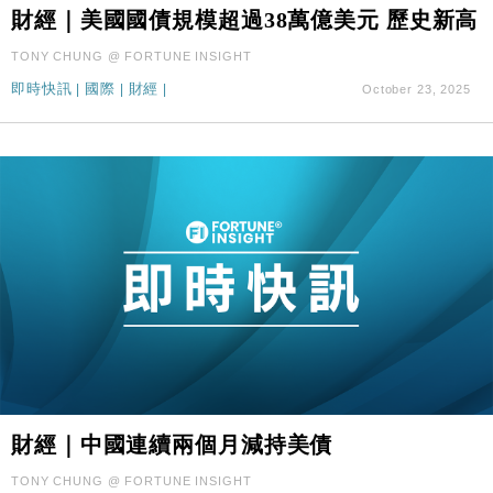
財經｜美國國債規模超過38萬億美元 歷史新高
財經｜華僑銀行上半年淨利創新高 中期息增15%至
18:31
47仙
TONY CHUNG @ FORTUNE INSIGHT
財經｜滙豐上調香港今年GDP預測至4.5% 看好貿易
17:33
即時快訊
|
國際
|
財經
|
October 23, 2025
及消費表現
本地｜假冒內地執法人員要求交「保證金」 43歲女子
16:47
損失近6900萬元
財經｜日經失守6.5萬點後回穩 全周仍升近2%
16:05
財經｜恒隆10月換帥 玩具「反」斗城亞洲CEO蔡德
15:47
粦接任
財經｜韓股反覆波動收跌 連挫7周創逾3年最長跌勢
15:11
財經｜內地7月美元計價出口增近24%勝預期 貿易順
13:44
差達1125億美元
財經｜日本春季三度入市撐日圓 4月單日斥6.28萬億
12:44
日圓干預創新高
財經｜中國連續兩個月減持美債
國際｜特朗普料美伊戰事快結束 承認部分彈藥庫存緊
11:12
TONY CHUNG @ FORTUNE INSIGHT
張