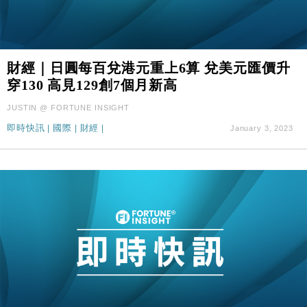
財經｜日圓每百兌港元重上6算 兌美元匯價升
穿130 高見129創7個月新高
JUSTIN @ FORTUNE INSIGHT
即時快訊
|
國際
|
財經
|
January 3, 2023