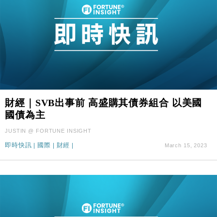
財經｜SVB出事前 高盛購其債券組合 以美國
國債為主
JUSTIN @ FORTUNE INSIGHT
即時快訊
|
國際
|
財經
|
March 15, 2023