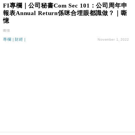
國際｜特朗普料美伊戰事快結束 承認部分彈藥庫存緊
11:12
FI專欄｜公司秘書Com Sec 101：公司周年申
張
報表Annual Return係咪合埋眼都識做？｜嘶
財經｜SA售股自救後再出手 斥4億美元押注未上市公
15:59
憶
司
嘶憶
財經｜華僑銀行上半年淨利創新高 中期息增15%至
18:31
47仙
專欄
|
財經
|
November 1, 2022
財經｜滙豐上調香港今年GDP預測至4.5% 看好貿易
17:33
及消費表現
本地｜假冒內地執法人員要求交「保證金」 43歲女子
16:47
損失近6900萬元
財經｜日經失守6.5萬點後回穩 全周仍升近2%
16:05
財經｜恒隆10月換帥 玩具「反」斗城亞洲CEO蔡德
15:47
粦接任
財經｜韓股反覆波動收跌 連挫7周創逾3年最長跌勢
15:11
財經｜內地7月美元計價出口增近24%勝預期 貿易順
13:44
差達1125億美元