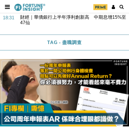
財經｜華僑銀行上半年淨利創新高 中期息增15%至
18:31
47仙
財經｜滙豐上調香港今年GDP預測至4.5% 看好貿易
17:33
及消費表現
TAG - 盡職調查
本地｜假冒內地執法人員要求交「保證金」 43歲女子
16:47
損失近6900萬元
財經｜日經失守6.5萬點後回穩 全周仍升近2%
16:05
財經｜恒隆10月換帥 玩具「反」斗城亞洲CEO蔡德
15:47
粦接任
財經｜韓股反覆波動收跌 連挫7周創逾3年最長跌勢
15:11
財經｜內地7月美元計價出口增近24%勝預期 貿易順
13:44
差達1125億美元
財經｜日本春季三度入市撐日圓 4月單日斥6.28萬億
12:44
日圓干預創新高