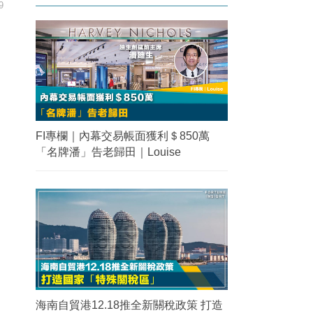
9
FI專欄｜內幕交易帳面獲利＄850萬
「名牌潘」告老歸田｜Louise
海南自貿港12.18推全新關稅政策 打造