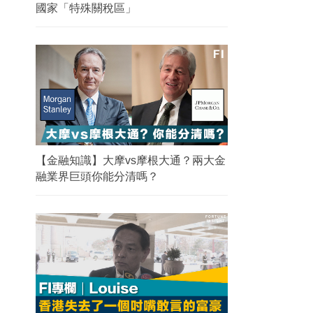
國家「特殊關稅區」
【金融知識】大摩vs摩根大通？兩大金
融業界巨頭你能分清嗎？