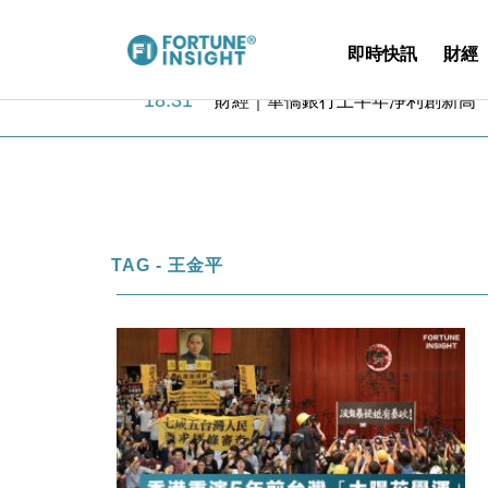
即時快訊
財經
18:31
財經｜華僑銀行上半年淨利創新高 
17:33
財經｜滙豐上調香港今年GDP預測至
16:47
本地｜假冒內地執法人員要求交「保證
16:05
財經｜日經失守6.5萬點後回穩 全
15:47
財經｜恒隆10月換帥 玩具「反」斗
15:11
財經｜韓股反覆波動收跌 連挫7周
13:44
財經｜內地7月美元計價出口增近24
TAG - 王金平
12:44
財經｜日本春季三度入市撐日圓 4月
11:12
國際｜特朗普料美伊戰事快結束 承
15:59
財經｜SA售股自救後再出手 斥4
18:31
財經｜華僑銀行上半年淨利創新高 
17:33
財經｜滙豐上調香港今年GDP預測至
16:47
本地｜假冒內地執法人員要求交「保證
16:05
財經｜日經失守6.5萬點後回穩 全
15:47
財經｜恒隆10月換帥 玩具「反」斗