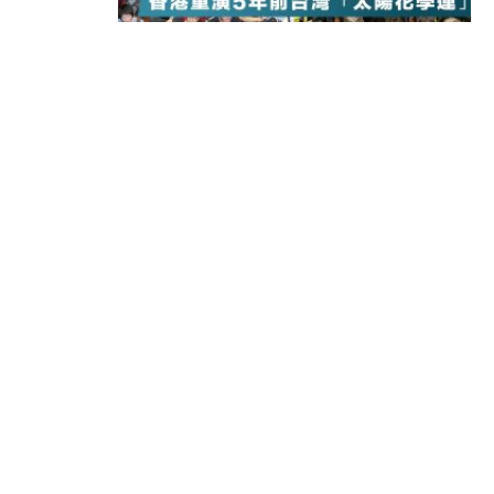
15:11
財經｜韓股反覆波動收跌 連挫7周
13:44
財經｜內地7月美元計價出口增近24
12:44
財經｜日本春季三度入市撐日圓 4月
11:12
國際｜特朗普料美伊戰事快結束 承
15:59
財經｜SA售股自救後再出手 斥4