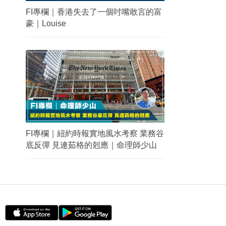
FI專欄｜香港失去了一個吋嘴敢言的富
豪｜Louise
FI專欄｜紐約時報實地風水考察 業務谷
底反彈 見連茹格的剋應｜命理師少山