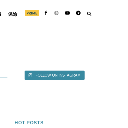
欄
保險
FOLLOW ON INSTAGRAM
：
HOT POSTS