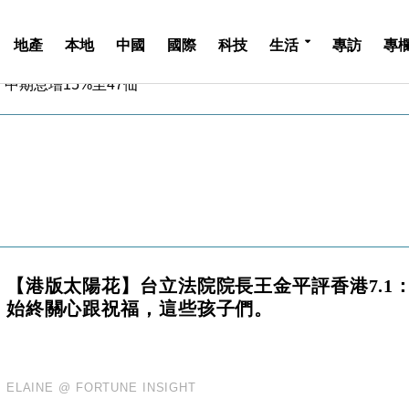
地產
本地
中國
國際
科技
生活
專訪
專
中期息增15%至47仙
4.5% 看好貿易及消費表現
金」 43歲女子損失近6900萬元
周仍升近2%
城亞洲CEO蔡德粦接任
創逾3年最長跌勢
%勝預期 貿易順差達1125億美元
單日斥6.28萬億日圓干預創新高
認部分彈藥庫存緊張
【港版太陽花】台立法院院長王金平評香港7.1
億美元押注未上市公司
始終關心跟祝福，這些孩子們。
中期息增15%至47仙
4.5% 看好貿易及消費表現
金」 43歲女子損失近6900萬元
周仍升近2%
ELAINE @ FORTUNE INSIGHT
城亞洲CEO蔡德粦接任