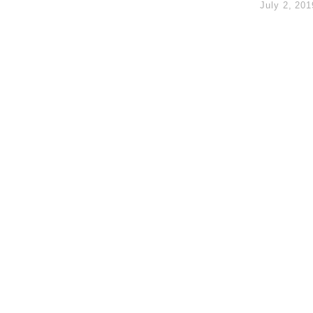
July 2, 201
創逾3年最長跌勢
%勝預期 貿易順差達1125億美元
單日斥6.28萬億日圓干預創新高
認部分彈藥庫存緊張
億美元押注未上市公司