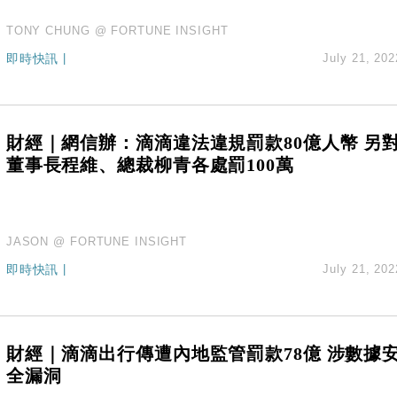
TONY CHUNG @ FORTUNE INSIGHT
即時快訊
|
July 21, 202
財經｜網信辦：滴滴違法違規罰款80億人幣 另
董事長程維、總裁柳青各處罰100萬
JASON @ FORTUNE INSIGHT
即時快訊
|
July 21, 202
財經｜滴滴出行傳遭內地監管罰款78億 涉數據
全漏洞