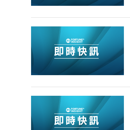
15:11
財經｜韓股反覆波動收跌 連挫7周
13:44
財經｜內地7月美元計價出口增近24
12:44
財經｜日本春季三度入市撐日圓 4月
11:12
國際｜特朗普料美伊戰事快結束 承
15:59
財經｜SA售股自救後再出手 斥4