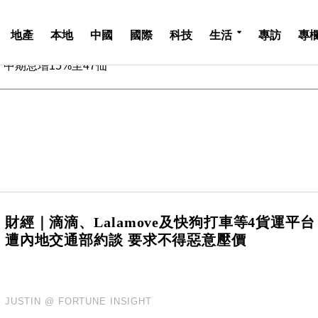
地產
本地
中國
國際
科技
生活
專訪
專
中期息增15%至47仙
4.5% 看好貿易及消費表現
金」 43歲女子損失近6900萬元
周仍升近2%
城亞洲CEO蔡德粦接任
創逾3年最長跌勢
%勝預期 貿易順差達1125億美元
單日斥6.28萬億日圓干預創新高
認部分彈藥庫存緊張
億美元押注未上市公司
財經｜滴滴、Lalamove及快狗打車等4貨運平台
中期息增15%至47仙
遭內地交通部約談 要求不得惡意壓價
4.5% 看好貿易及消費表現
金」 43歲女子損失近6900萬元
周仍升近2%
JUSTIN @ FORTUNE INSIGHT
城亞洲CEO蔡德粦接任