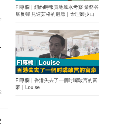
FI專欄｜紐約時報實地風水考察 業務谷
底反彈 見連茹格的剋應｜命理師少山
2
對
FI專欄｜香港失去了一個吋嘴敢言的富
豪｜Louise
2
安