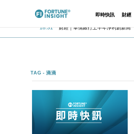
即時快訊
財經
18:31
財經｜華僑銀行上半年淨利創新高 
17:33
財經｜滙豐上調香港今年GDP預測至
16:47
本地｜假冒內地執法人員要求交「保證
16:05
財經｜日經失守6.5萬點後回穩 全
15:47
財經｜恒隆10月換帥 玩具「反」斗
15:11
財經｜韓股反覆波動收跌 連挫7周
13:44
財經｜內地7月美元計價出口增近24
TAG - 滴滴
12:44
財經｜日本春季三度入市撐日圓 4月
11:12
國際｜特朗普料美伊戰事快結束 承
15:59
財經｜SA售股自救後再出手 斥4
18:31
財經｜華僑銀行上半年淨利創新高 
17:33
財經｜滙豐上調香港今年GDP預測至
16:47
本地｜假冒內地執法人員要求交「保證
16:05
財經｜日經失守6.5萬點後回穩 全
15:47
財經｜恒隆10月換帥 玩具「反」斗