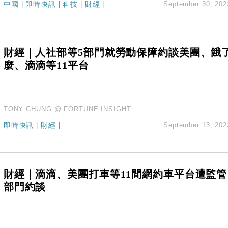
創逾3年最長跌勢
中國
|
即時快訊
|
科技
|
財經
|
September 30, 202
%勝預期 貿易順差達1125億美元
單日斥6.28萬億日圓干預創新高
認部分彈藥庫存緊張
財經｜人社部等5部門就勞動保障約談美團、餓
億美元押注未上市公司
麼、滴滴等11平台
TONY CHUNG @ FORTUNE INSIGHT
即時快訊
|
財經
|
September 13, 202
財經｜滴滴、美團打車等11間網約車平台遭監管
部門約談