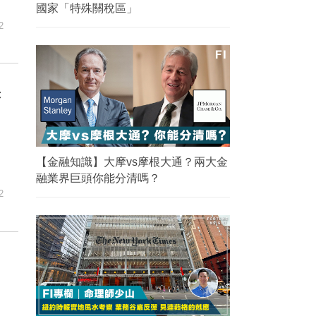
國家「特殊關稅區」
2
未
【金融知識】大摩vs摩根大通？兩大金
融業界巨頭你能分清嗎？
2