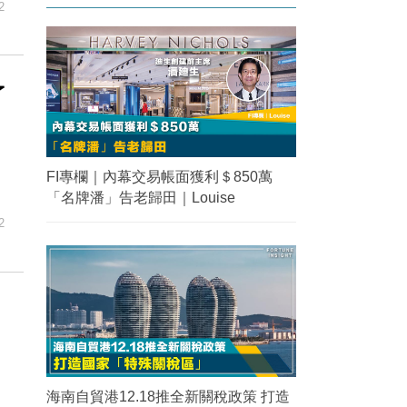
2
了
FI專欄｜內幕交易帳面獲利＄850萬
「名牌潘」告老歸田｜Louise
2
海南自貿港12.18推全新關稅政策 打造