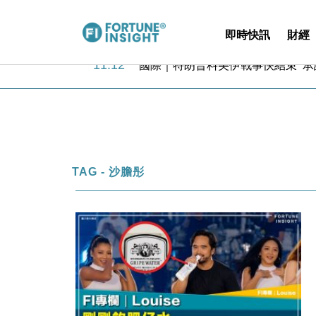
即時快訊
財經
11:12
國際｜特朗普料美伊戰事快結束 承
15:59
財經｜SA售股自救後再出手 斥4
11:30
財經｜精星香港夥菜鳥拓全球智慧倉
14:50
地產｜大酒店中期轉賺2300萬元 
13:12
國際｜特朗普赴洛杉磯高球場活動前
12:30
財經｜香港7月PMI回落至51 企
11:40
財經｜黑石傳再籌逾360億美元 支援Ant
TAG - 沙膽彤
10:57
財經｜美商務部擬擴大金屬關稅範圍 
18:15
本地｜新世界K11 9月升級會員制
17:40
財經｜本港6月零售額連升14個月
11:12
國際｜特朗普料美伊戰事快結束 承
15:59
財經｜SA售股自救後再出手 斥4
11:30
財經｜精星香港夥菜鳥拓全球智慧倉
14:50
地產｜大酒店中期轉賺2300萬元 
13:12
國際｜特朗普赴洛杉磯高球場活動前