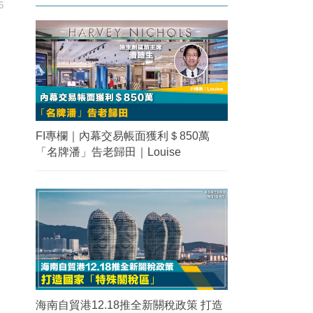
6
FI專欄｜內幕交易帳面獲利＄850萬
「名牌潘」告老歸田｜Louise
海南自貿港12.18推全新關稅政策 打造