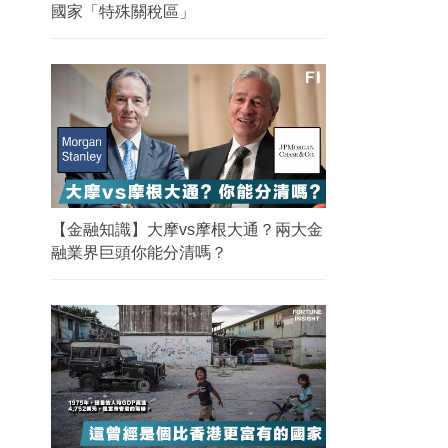
國家「特殊關稅區」
【金融知識】大摩vs摩根大通？兩大金
融業界巨頭你能分清嗎？