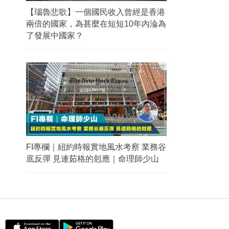
【瑙魯悲歌】一個國民收入曾經是香港
兩倍的國家，為甚麼在短短10年內淪為
了發展中國家？
FI專欄｜紐約時報實地風水考察 業務谷
底反彈 見連茹格的剋應｜命理師少山