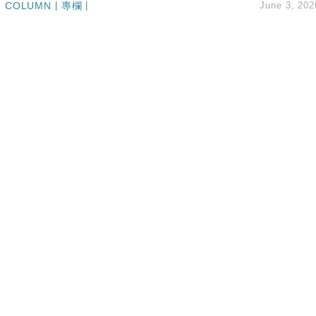
COLUMN
|
專欄
|
June 3, 202
業擴張放慢兼縮減人手
hropic租用Google晶片
14類產品或加徵25%
度 增鉑金卡級別鎖定高消費客群
 珠寶鐘錶銷售升勢最強