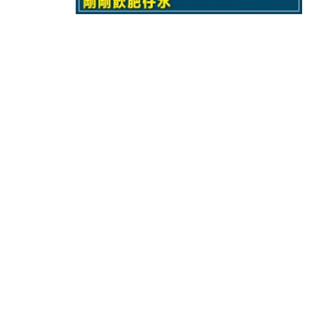
12:30
財經｜香港7月PMI回落至51 企
11:40
財經｜黑石傳再籌逾360億美元 支援Ant
10:57
財經｜美商務部擬擴大金屬關稅範圍 
18:15
本地｜新世界K11 9月升級會員制
17:40
財經｜本港6月零售額連升14個月