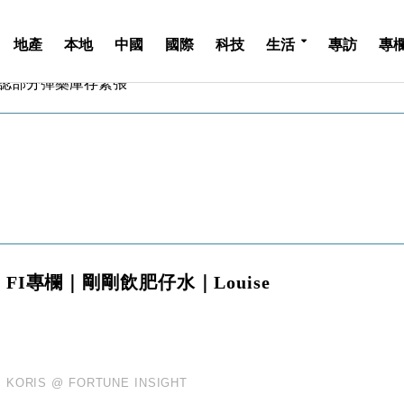
地產
本地
中國
國際
科技
生活
專訪
專
認部分彈藥庫存緊張
億美元押注未上市公司
儲市場 加快海外市場落地
斥21億翻新香港及東京半島
 男子攜槍彈被捕
業擴張放慢兼縮減人手
hropic租用Google晶片
14類產品或加徵25%
度 增鉑金卡級別鎖定高消費客群
FI專欄｜剛剛飲肥仔水｜Louise
 珠寶鐘錶銷售升勢最強
認部分彈藥庫存緊張
億美元押注未上市公司
儲市場 加快海外市場落地
斥21億翻新香港及東京半島
KORIS @ FORTUNE INSIGHT
 男子攜槍彈被捕