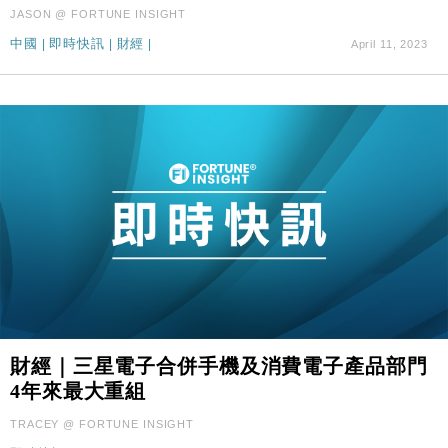
國際｜特朗普料美伊戰事快結束 承認部分彈藥庫存緊
11:12
JASON @ FORTUNE INSIGHT
張
中國
|
即時快訊
|
財經
|
April 11, 2023
財經｜SA售股自救後再出手 斥4億美元押注未上市公
15:59
司
財經｜三星電子合併手機及消費電子產品部門
4年來最大重組
TRACEY @ FORTUNE INSIGHT