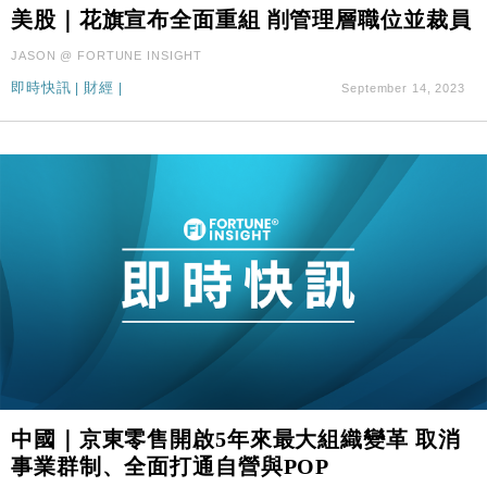
財經｜SA售股自救後再出手 斥4億美元押注未上市公
15:59
美股｜花旗宣布全面重組 削管理層職位並裁員
司
JASON @ FORTUNE INSIGHT
財經｜華僑銀行上半年淨利創新高 中期息增15%至
18:31
47仙
即時快訊
|
財經
|
September 14, 2023
財經｜滙豐上調香港今年GDP預測至4.5% 看好貿易
17:33
及消費表現
本地｜假冒內地執法人員要求交「保證金」 43歲女子
16:47
損失近6900萬元
財經｜日經失守6.5萬點後回穩 全周仍升近2%
16:05
財經｜恒隆10月換帥 玩具「反」斗城亞洲CEO蔡德
15:47
粦接任
財經｜韓股反覆波動收跌 連挫7周創逾3年最長跌勢
15:11
財經｜內地7月美元計價出口增近24%勝預期 貿易順
13:44
差達1125億美元
中國｜京東零售開啟5年來最大組織變革 取消
財經｜日本春季三度入市撐日圓 4月單日斥6.28萬億
12:44
事業群制、全面打通自營與POP
日圓干預創新高