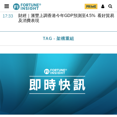
財經｜華僑銀行上半年淨利創新高 中期息增15%至
18:31
47仙
財經｜滙豐上調香港今年GDP預測至4.5% 看好貿易
17:33
及消費表現
本地｜假冒內地執法人員要求交「保證金」 43歲女子
16:47
損失近6900萬元
TAG - 架構重組
財經｜日經失守6.5萬點後回穩 全周仍升近2%
16:05
財經｜恒隆10月換帥 玩具「反」斗城亞洲CEO蔡德
15:47
粦接任
財經｜韓股反覆波動收跌 連挫7周創逾3年最長跌勢
15:11
財經｜內地7月美元計價出口增近24%勝預期 貿易順
13:44
差達1125億美元
財經｜日本春季三度入市撐日圓 4月單日斥6.28萬億
12:44
日圓干預創新高
國際｜特朗普料美伊戰事快結束 承認部分彈藥庫存緊
11:12
張