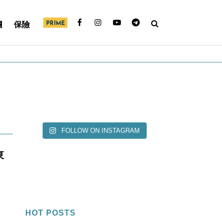
欄
保險
FOLLOW ON INSTAGRAM
東
HOT POSTS