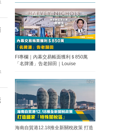
1
兩
FI專欄｜內幕交易帳面獲利＄850萬
「名牌潘」告老歸田｜Louise
1
獎
海南自貿港12.18推全新關稅政策 打造