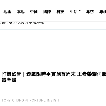
地產
本地
中國
國際
科技
生活
專訪
專
億美元押注未上市公司
儲市場 加快海外市場落地
斥21億翻新香港及東京半島
 男子攜槍彈被捕
業擴張放慢兼縮減人手
hropic租用Google晶片
14類產品或加徵25%
度 增鉑金卡級別鎖定高消費客群
 珠寶鐘錶銷售升勢最強
派息比率目標維持50%
打機監管｜遊戲限時令實施首周末 王者榮耀伺
億美元押注未上市公司
器塞爆
儲市場 加快海外市場落地
斥21億翻新香港及東京半島
 男子攜槍彈被捕
業擴張放慢兼縮減人手
TONY CHUNG @ FORTUNE INSIGHT
hropic租用Google晶片