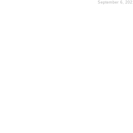
September 6, 202
14類產品或加徵25%
度 增鉑金卡級別鎖定高消費客群
 珠寶鐘錶銷售升勢最強
派息比率目標維持50%