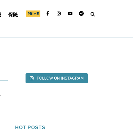
欄
保險
FOLLOW ON INSTAGRAM
服
HOT POSTS