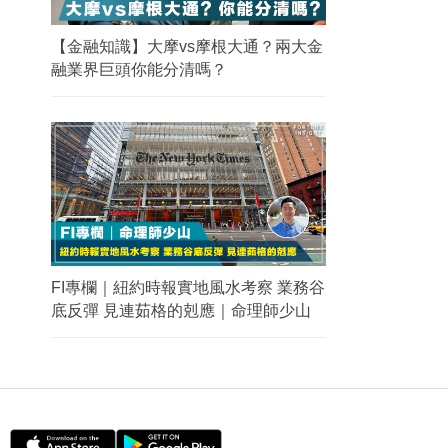
【金融知識】大摩vs摩根大通？兩大金
融業界巨頭你能分清嗎？
FI專欄｜紐約時報實地風水考察 業務谷
底反彈 見連茹格的剋應｜命理師少山