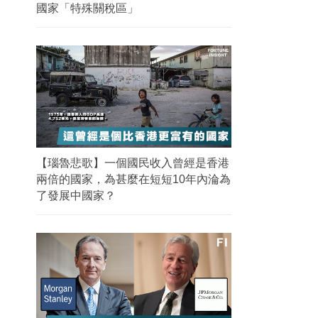
國家「特殊關稅區」
【瑙魯悲歌】一個國民收入曾經是香港
兩倍的國家，為甚麼在短短10年內淪為
了發展中國家？