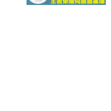
10:57
財經｜美商務部擬擴大金屬關稅範圍 
18:15
本地｜新世界K11 9月升級會員制
17:40
財經｜本港6月零售額連升14個月
16:33
財經｜滙控重啟最多10億美元回購 