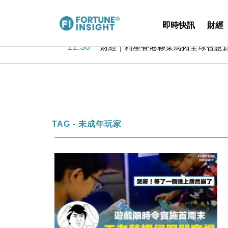
即時快訊
財經
15:59
財經｜SA售股自救後再出手 斥4
11:30
財經｜精星香港夥菜鳥拓全球智慧倉
14:50
地產｜大酒店中期轉賺2300萬元 
13:12
國際｜特朗普赴洛杉磯高球場活動前
12:30
財經｜香港7月PMI回落至51 企
11:40
財經｜黑石傳再籌逾360億美元 支援Ant
10:57
財經｜美商務部擬擴大金屬關稅範圍 
18:15
本地｜新世界K11 9月升級會員制
TAG - 未成年玩家
17:40
財經｜本港6月零售額連升14個月
16:33
財經｜滙控重啟最多10億美元回購 
15:59
財經｜SA售股自救後再出手 斥4
11:30
財經｜精星香港夥菜鳥拓全球智慧倉
14:50
地產｜大酒店中期轉賺2300萬元 
13:12
國際｜特朗普赴洛杉磯高球場活動前
12:30
財經｜香港7月PMI回落至51 企
11:40
財經｜黑石傳再籌逾360億美元 支援Ant