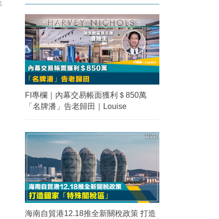
1
FI專欄｜內幕交易帳面獲利＄850萬
「名牌潘」告老歸田｜Louise
海南自貿港12.18推全新關稅政策 打造