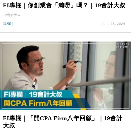
財經｜滙控重啟最多10億美元回購 派息比率目標維持
16:33
FI專欄｜你創業會「瀨嘢」嗎？｜19會計大叔
50%
19會計大叔
財經｜SA售股自救後再出手 斥4億美元押注未上市公
15:59
司
專欄
|
June 18, 2024
財經｜精星香港夥菜鳥拓全球智慧倉儲市場 加快海外
11:30
市場落地
地產｜大酒店中期轉賺2300萬元 斥21億翻新香港及
14:50
東京半島
國際｜特朗普赴洛杉磯高球場活動前 男子攜槍彈被捕
13:12
財經｜香港7月PMI回落至51 企業擴張放慢兼縮減人
12:30
手
財經｜黑石傳再籌逾360億美元 支援Anthropic租用
11:40
Google晶片
財經｜美商務部擬擴大金屬關稅範圍 14類產品或加徵
10:57
25%
FI專欄｜「開CPA Firm八年回顧」｜19會計
本地｜新世界K11 9月升級會員制度 增鉑金卡級別鎖
18:15
大叔
定高消費客群