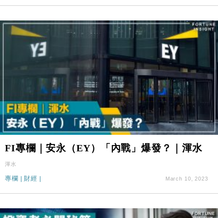
FI專欄｜安永（EY）「內戰」爆發？｜渾水
渾水
專欄
|
財經
|
March 10, 2023