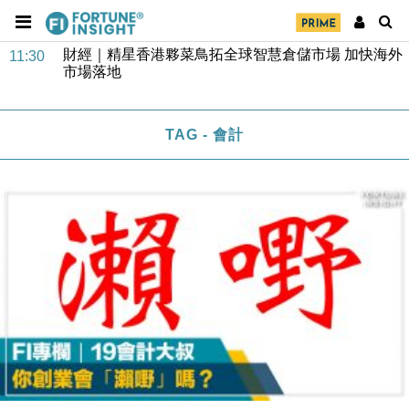
財經｜SA售股自救後再出手 斥4億美元押注未上市公
15:59
司
財經｜精星香港夥菜鳥拓全球智慧倉儲市場 加快海外
11:30
市場落地
地產｜大酒店中期轉賺2300萬元 斥21億翻新香港及
14:50
東京半島
TAG - 會計
國際｜特朗普赴洛杉磯高球場活動前 男子攜槍彈被捕
13:12
財經｜香港7月PMI回落至51 企業擴張放慢兼縮減人
12:30
手
財經｜黑石傳再籌逾360億美元 支援Anthropic租用
11:40
Google晶片
財經｜美商務部擬擴大金屬關稅範圍 14類產品或加徵
10:57
25%
本地｜新世界K11 9月升級會員制度 增鉑金卡級別鎖
18:15
定高消費客群
財經｜本港6月零售額連升14個月 珠寶鐘錶銷售升勢
17:40
最強