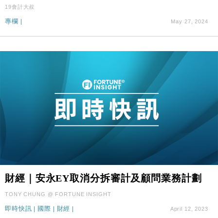
財經｜本港6月零售額連升14個月 珠寶鐘錶銷售升勢
17:40
19會計大叔
最強
專欄
|
May 27, 2024
財經｜滙控重啟最多10億美元回購 派息比率目標維持
16:33
50%
財經｜安永EY取消分拆審計及顧問業務計劃
TONY CHUNG @ FORTUNE INSIGHT
即時快訊
|
國際
|
財經
|
April 12, 2023