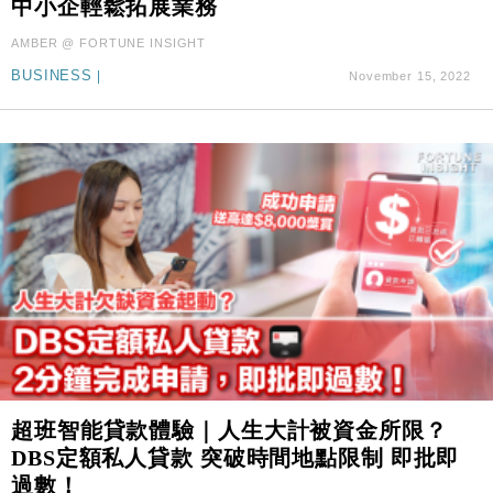
中小企輕鬆拓展業務
財經｜本港6月零售額連升14個月 珠寶鐘錶銷售升勢
17:40
最強
AMBER @ FORTUNE INSIGHT
財經｜滙控重啟最多10億美元回購 派息比率目標維持
16:33
BUSINESS
|
November 15, 2022
50%
超班智能貸款體驗｜人生大計被資金所限？
DBS定額私人貸款 突破時間地點限制 即批即
過數！