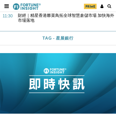
財經｜SA售股自救後再出手 斥4億美元押注未上市公
15:59
司
財經｜精星香港夥菜鳥拓全球智慧倉儲市場 加快海外
11:30
市場落地
地產｜大酒店中期轉賺2300萬元 斥21億翻新香港及
14:50
東京半島
TAG - 星展銀行
國際｜特朗普赴洛杉磯高球場活動前 男子攜槍彈被捕
13:12
財經｜香港7月PMI回落至51 企業擴張放慢兼縮減人
12:30
手
財經｜黑石傳再籌逾360億美元 支援Anthropic租用
11:40
Google晶片
財經｜美商務部擬擴大金屬關稅範圍 14類產品或加徵
10:57
25%
本地｜新世界K11 9月升級會員制度 增鉑金卡級別鎖
18:15
定高消費客群
財經｜本港6月零售額連升14個月 珠寶鐘錶銷售升勢
17:40
最強