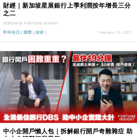
財經｜滙控重啟最多10億美元回購 派息比率目標維持
16:33
財經｜新加坡星展銀行上季利潤按年增長三分
50%
之二
財經｜SA售股自救後再出手 斥4億美元押注未上市公
15:59
SERENA @ FORTUNE INSIGHT
司
即時快訊
|
國際
|
財經
|
February 13, 2023
財經｜精星香港夥菜鳥拓全球智慧倉儲市場 加快海外
11:30
市場落地
地產｜大酒店中期轉賺2300萬元 斥21億翻新香港及
14:50
東京半島
國際｜特朗普赴洛杉磯高球場活動前 男子攜槍彈被捕
13:12
財經｜香港7月PMI回落至51 企業擴張放慢兼縮減人
12:30
手
財經｜黑石傳再籌逾360億美元 支援Anthropic租用
11:40
Google晶片
財經｜美商務部擬擴大金屬關稅範圍 14類產品或加徵
10:57
25%
本地｜新世界K11 9月升級會員制度 增鉑金卡級別鎖
18:15
中小企開戶懶人包｜拆解銀行開戶奇難雜症 助
定高消費客群