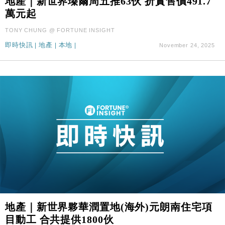
地產｜新世界瑧爾周五推63伙 折實售價491.7
萬元起
TONY CHUNG @ FORTUNE INSIGHT
即時快訊
|
地產
|
本地
|
November 24, 2025
地產｜新世界夥華潤置地(海外)元朗南住宅項
目動工 合共提供1800伙