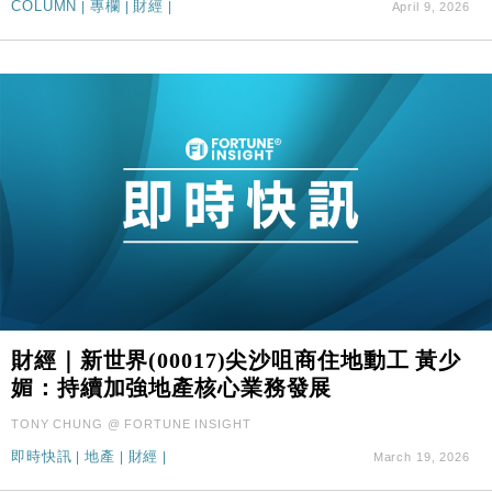
COLUMN
|
專欄
|
財經
|
April 9, 2026
財經｜新世界(00017)尖沙咀商住地動工 黃少
媚：持續加強地產核心業務發展
TONY CHUNG @ FORTUNE INSIGHT
即時快訊
|
地產
|
財經
|
March 19, 2026