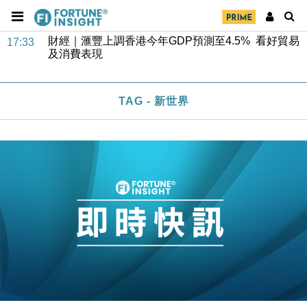
財經｜滙豐上調香港今年GDP預測至4.5% 看好貿易
17:33
及消費表現
本地｜假冒內地執法人員要求交「保證金」 43歲女子
16:47
損失近6900萬元
財經｜日經失守6.5萬點後回穩 全周仍升近2%
16:05
TAG - 新世界
財經｜恒隆10月換帥 玩具「反」斗城亞洲CEO蔡德
15:47
粦接任
財經｜韓股反覆波動收跌 連挫7周創逾3年最長跌勢
15:11
財經｜內地7月美元計價出口增近24%勝預期 貿易順
13:44
差達1125億美元
財經｜日本春季三度入市撐日圓 4月單日斥6.28萬億
12:44
日圓干預創新高
國際｜特朗普料美伊戰事快結束 承認部分彈藥庫存緊
11:12
張
財經｜SA售股自救後再出手 斥4億美元押注未上市公
15:59
司