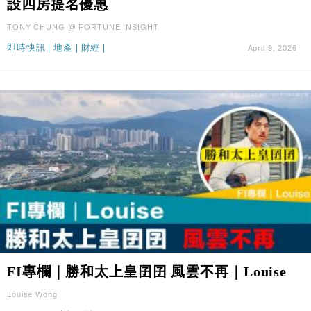
設四房提名優惠
財經｜SA售股自救後再出手 斥4億美元押注未上市公
15:59
TONY CHUNG @ FORTUNE INSIGHT
司
即時快訊
|
地產
|
財經
|
April 9, 2026
FI專欄｜勝和太上皇囝囝 風雲不再｜Louise
Louise Wong