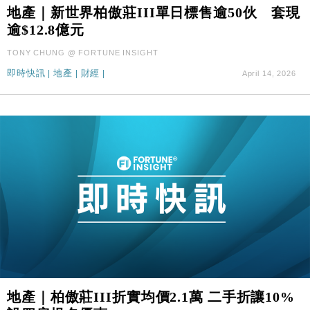
地產｜新世界柏傲莊III單日標售逾50伙 套現
財經｜華僑銀行上半年淨利創新高 中期息增15%至
18:31
47仙
逾$12.8億元
財經｜滙豐上調香港今年GDP預測至4.5% 看好貿易
17:33
TONY CHUNG @ FORTUNE INSIGHT
及消費表現
即時快訊
|
地產
|
財經
|
April 14, 2026
本地｜假冒內地執法人員要求交「保證金」 43歲女子
16:47
損失近6900萬元
財經｜日經失守6.5萬點後回穩 全周仍升近2%
16:05
財經｜恒隆10月換帥 玩具「反」斗城亞洲CEO蔡德
15:47
粦接任
財經｜韓股反覆波動收跌 連挫7周創逾3年最長跌勢
15:11
財經｜內地7月美元計價出口增近24%勝預期 貿易順
13:44
差達1125億美元
財經｜日本春季三度入市撐日圓 4月單日斥6.28萬億
12:44
日圓干預創新高
國際｜特朗普料美伊戰事快結束 承認部分彈藥庫存緊
11:12
地產｜柏傲莊III折實均價2.1萬 二手折讓10%
張