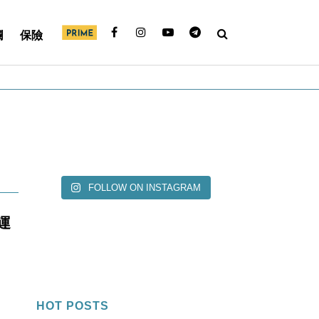
欄
保險
FOLLOW ON INSTAGRAM
運
HOT POSTS