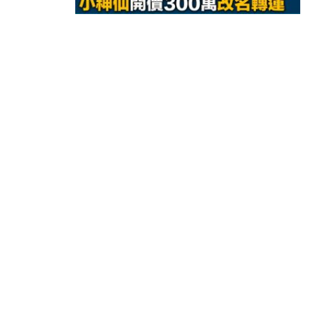
15:11
財經｜韓股反覆波動收跌 連挫7周
13:44
財經｜內地7月美元計價出口增近24
12:44
財經｜日本春季三度入市撐日圓 4月
11:12
國際｜特朗普料美伊戰事快結束 承
15:59
財經｜SA售股自救後再出手 斥4