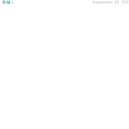
專欄
|
September 26, 202
創逾3年最長跌勢
%勝預期 貿易順差達1125億美元
單日斥6.28萬億日圓干預創新高
認部分彈藥庫存緊張
億美元押注未上市公司