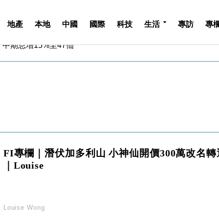
地產
本地
中國
國際
科技
生活
專訪
專
中期息增15%至47仙
4.5% 看好貿易及消費表現
金」 43歲女子損失近6900萬元
周仍升近2%
城亞洲CEO蔡德粦接任
創逾3年最長跌勢
%勝預期 貿易順差達1125億美元
單日斥6.28萬億日圓干預創新高
認部分彈藥庫存緊張
FI專欄｜潛伏加多利山 小神仙開價300萬改名轉
億美元押注未上市公司
｜Louise
中期息增15%至47仙
4.5% 看好貿易及消費表現
金」 43歲女子損失近6900萬元
周仍升近2%
Louise Wong
城亞洲CEO蔡德粦接任