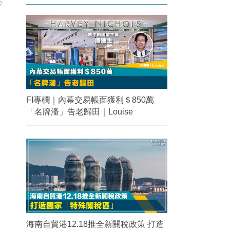
2
FI專欄｜內幕交易帳面獲利＄850萬
「名牌潘」告老歸田｜Louise
海南自貿港12.18推全新關稅政策 打造