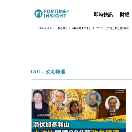
即時快訊
財經
18:31
財經｜華僑銀行上半年淨利創新高 
17:33
財經｜滙豐上調香港今年GDP預測至
16:47
本地｜假冒內地執法人員要求交「保證
16:05
財經｜日經失守6.5萬點後回穩 全
15:47
財經｜恒隆10月換帥 玩具「反」斗
15:11
財經｜韓股反覆波動收跌 連挫7周
13:44
財經｜內地7月美元計價出口增近24
TAG - 改名轉運
12:44
財經｜日本春季三度入市撐日圓 4月
11:12
國際｜特朗普料美伊戰事快結束 承
15:59
財經｜SA售股自救後再出手 斥4
18:31
財經｜華僑銀行上半年淨利創新高 
17:33
財經｜滙豐上調香港今年GDP預測至
16:47
本地｜假冒內地執法人員要求交「保證
16:05
財經｜日經失守6.5萬點後回穩 全
15:47
財經｜恒隆10月換帥 玩具「反」斗