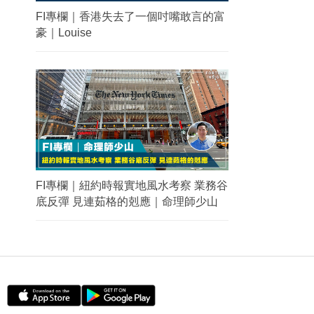
FI專欄｜香港失去了一個吋嘴敢言的富
豪｜Louise
FI專欄｜紐約時報實地風水考察 業務谷
底反彈 見連茹格的剋應｜命理師少山