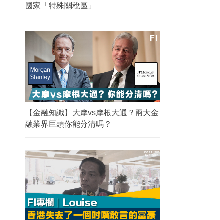
國家「特殊關稅區」
【金融知識】大摩vs摩根大通？兩大金
融業界巨頭你能分清嗎？