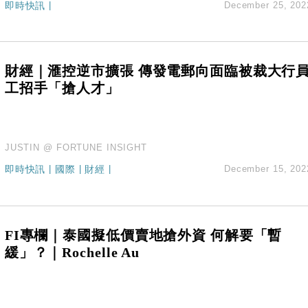
即時快訊
|
December 25, 202
創逾3年最長跌勢
%勝預期 貿易順差達1125億美元
單日斥6.28萬億日圓干預創新高
認部分彈藥庫存緊張
財經｜滙控逆市擴張 傳發電郵向面臨被裁大行
億美元押注未上市公司
工招手「搶人才」
JUSTIN @ FORTUNE INSIGHT
即時快訊
|
國際
|
財經
|
December 15, 202
FI專欄｜泰國擬低價賣地搶外資 何解要「暫
緩」？｜Rochelle Au