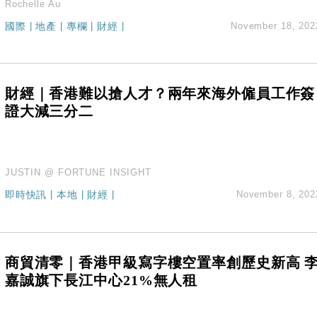
Rochelle Au
國際
|
地產
|
專欄
|
財經
|
November 18, 202
財經｜香港難以搶人才？兩年來海外僱員工作簽
證大減三分二
JUSTIN @ FORTUNE INSIGHT
即時快訊
|
本地
|
財經
|
November 8, 202
商貿清零｜香港甲級寫字樓空置率創歷史新高 
嘉誠旗下長江中心21%無人租