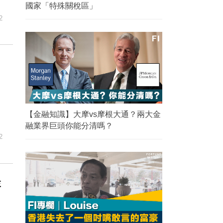
國家「特殊關稅區」
2
【金融知識】大摩vs摩根大通？兩大金
融業界巨頭你能分清嗎？
2
李