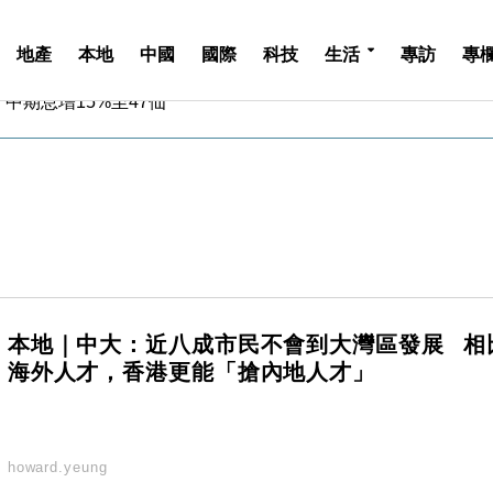
地產
本地
中國
國際
科技
生活
專訪
專
中期息增15%至47仙
4.5% 看好貿易及消費表現
金」 43歲女子損失近6900萬元
周仍升近2%
城亞洲CEO蔡德粦接任
創逾3年最長跌勢
%勝預期 貿易順差達1125億美元
單日斥6.28萬億日圓干預創新高
認部分彈藥庫存緊張
本地｜中大：近八成市民不會到大灣區發展 相
億美元押注未上市公司
海外人才，香港更能「搶內地人才」
中期息增15%至47仙
4.5% 看好貿易及消費表現
金」 43歲女子損失近6900萬元
周仍升近2%
howard.yeung
城亞洲CEO蔡德粦接任