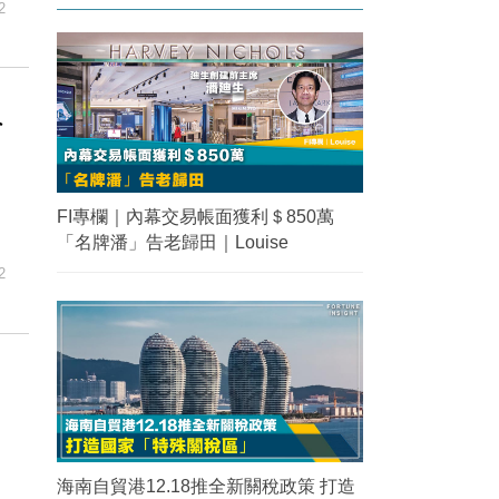
2
員
FI專欄｜內幕交易帳面獲利＄850萬
「名牌潘」告老歸田｜Louise
2
海南自貿港12.18推全新關稅政策 打造