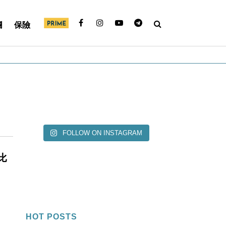
欄
保險
FOLLOW ON INSTAGRAM
比
HOT POSTS