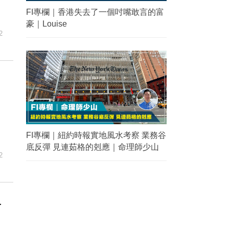
FI專欄｜香港失去了一個吋嘴敢言的富
豪｜Louise
2
FI專欄｜紐約時報實地風水考察 業務谷
底反彈 見連茹格的剋應｜命理師少山
2
終