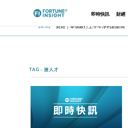
即時快訊
財經
18:31
財經｜華僑銀行上半年淨利創新高 
17:33
財經｜滙豐上調香港今年GDP預測至
16:47
本地｜假冒內地執法人員要求交「保證
16:05
財經｜日經失守6.5萬點後回穩 全
15:47
財經｜恒隆10月換帥 玩具「反」斗
15:11
財經｜韓股反覆波動收跌 連挫7周
13:44
財經｜內地7月美元計價出口增近24
TAG - 搶人才
12:44
財經｜日本春季三度入市撐日圓 4月
11:12
國際｜特朗普料美伊戰事快結束 承
15:59
財經｜SA售股自救後再出手 斥4
18:31
財經｜華僑銀行上半年淨利創新高 
17:33
財經｜滙豐上調香港今年GDP預測至
16:47
本地｜假冒內地執法人員要求交「保證
16:05
財經｜日經失守6.5萬點後回穩 全
15:47
財經｜恒隆10月換帥 玩具「反」斗