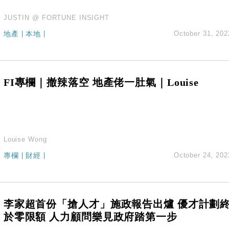
JUSTIN @ FORTUNE INSIGHT
地產
|
本地
|
October 31, 202
FI專欄｜撤辣落空 地產佬一肚氣｜Louise
Louise Wong
專欄
|
財經
|
October 24, 202
李家超首份「搶人才」施政報告出爐 優才計劃
於零限額 人力顧問樂見政府踏第一步