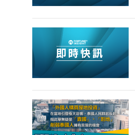
15:11
財經｜韓股反覆波動收跌 連挫7周
13:44
財經｜內地7月美元計價出口增近24
12:44
財經｜日本春季三度入市撐日圓 4月
11:12
國際｜特朗普料美伊戰事快結束 承
15:59
財經｜SA售股自救後再出手 斥4