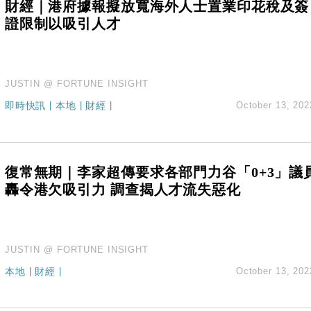
財經｜港府據報擬放寬海外人士置業印花稅及簽
證限制以吸引人才
JUSTIN @ FORTUNE INSIGHT
即時快訊
|
本地
|
財經
|
October 13, 202
復常無期｜李家超傳要求各部門力谷「0+3」議
轟令港欠吸引力 調查揭人才流失惡化
JUSTIN @ FORTUNE INSIGHT
本地
|
財經
|
October 13, 202