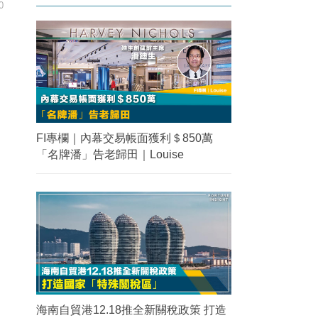
0
FI專欄｜內幕交易帳面獲利＄850萬
「名牌潘」告老歸田｜Louise
海南自貿港12.18推全新關稅政策 打造