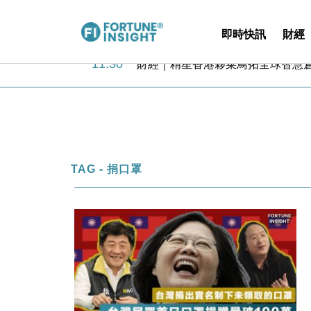
即時快訊
財經
15:59
財經｜SA售股自救後再出手 斥4
11:30
財經｜精星香港夥菜鳥拓全球智慧倉
14:50
地產｜大酒店中期轉賺2300萬元 
13:12
國際｜特朗普赴洛杉磯高球場活動前
12:30
財經｜香港7月PMI回落至51 企
11:40
財經｜黑石傳再籌逾360億美元 支援Ant
10:57
財經｜美商務部擬擴大金屬關稅範圍 
18:15
本地｜新世界K11 9月升級會員制
TAG - 捐口罩
17:40
財經｜本港6月零售額連升14個月
16:33
財經｜滙控重啟最多10億美元回購 
15:59
財經｜SA售股自救後再出手 斥4
11:30
財經｜精星香港夥菜鳥拓全球智慧倉
14:50
地產｜大酒店中期轉賺2300萬元 
13:12
國際｜特朗普赴洛杉磯高球場活動前
12:30
財經｜香港7月PMI回落至51 企
11:40
財經｜黑石傳再籌逾360億美元 支援Ant