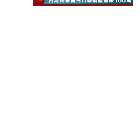
10:57
財經｜美商務部擬擴大金屬關稅範圍 
18:15
本地｜新世界K11 9月升級會員制
17:40
財經｜本港6月零售額連升14個月
16:33
財經｜滙控重啟最多10億美元回購 