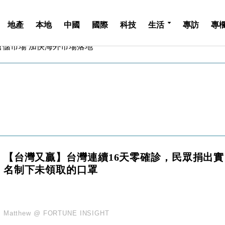
地產
本地
中國
國際
科技
生活
專訪
專
億美元押注未上市公司
儲市場 加快海外市場落地
斥21億翻新香港及東京半島
 男子攜槍彈被捕
業擴張放慢兼縮減人手
hropic租用Google晶片
14類產品或加徵25%
度 增鉑金卡級別鎖定高消費客群
 珠寶鐘錶銷售升勢最強
派息比率目標維持50%
【台灣又贏】台灣連續16天零確診，民眾捐出實
億美元押注未上市公司
名制下未領取的口罩
儲市場 加快海外市場落地
斥21億翻新香港及東京半島
 男子攜槍彈被捕
業擴張放慢兼縮減人手
Matthew @ FORTUNE INSIGHT
hropic租用Google晶片