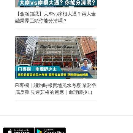
【金融知識】大摩vs摩根大通？兩大金
融業界巨頭你能分清嗎？
FI專欄｜紐約時報實地風水考察 業務谷
底反彈 見連茹格的剋應｜命理師少山