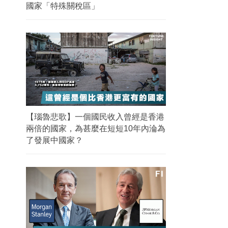
國家「特殊關稅區」
【瑙魯悲歌】一個國民收入曾經是香港
兩倍的國家，為甚麼在短短10年內淪為
了發展中國家？