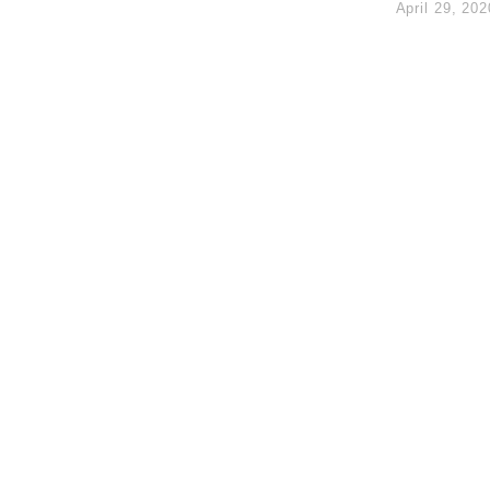
April 29, 202
14類產品或加徵25%
度 增鉑金卡級別鎖定高消費客群
 珠寶鐘錶銷售升勢最強
派息比率目標維持50%