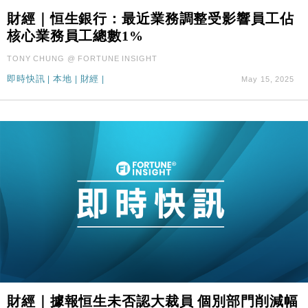
財經｜恒生銀行：最近業務調整受影響員工佔
核心業務員工總數1%
TONY CHUNG @ FORTUNE INSIGHT
即時快訊
|
本地
|
財經
|
May 15, 2025
財經｜據報恒生未否認大裁員 個別部門削減幅