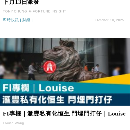
下月13日派發
財經｜SA售股自救後再出手 斥4億美元押注未上市公
15:59
司
TONY CHUNG @ FORTUNE INSIGHT
即時快訊
|
財經
|
October 10, 2025
FI專欄｜滙豐私有化恒生 閂埋門打仔｜Louise
Louise Wong