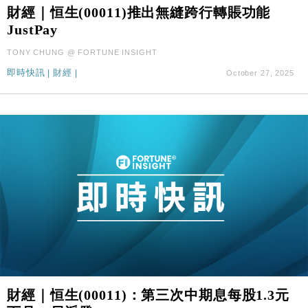
財經｜恒生(00011)推出無縫跨行轉賬功能
財經｜華僑銀行上半年淨利創新高 中期息增15%至
18:31
47仙
JustPay
財經｜滙豐上調香港今年GDP預測至4.5% 看好貿易
17:33
TONY CHUNG @ FORTUNE INSIGHT
及消費表現
即時快訊
|
財經
|
October 27, 2025
本地｜假冒內地執法人員要求交「保證金」 43歲女子
16:47
損失近6900萬元
財經｜日經失守6.5萬點後回穩 全周仍升近2%
16:05
財經｜恒隆10月換帥 玩具「反」斗城亞洲CEO蔡德
15:47
粦接任
財經｜韓股反覆波動收跌 連挫7周創逾3年最長跌勢
15:11
財經｜內地7月美元計價出口增近24%勝預期 貿易順
13:44
差達1125億美元
財經｜日本春季三度入市撐日圓 4月單日斥6.28萬億
12:44
日圓干預創新高
國際｜特朗普料美伊戰事快結束 承認部分彈藥庫存緊
11:12
財經｜恒生(00011)：第三次中期息每股1.3元
張