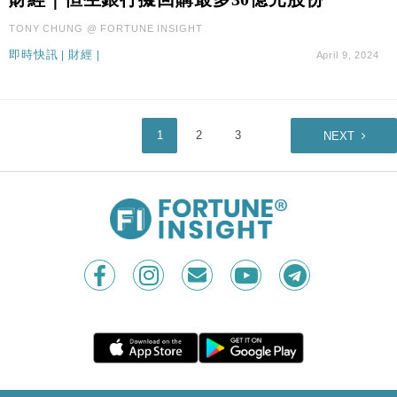
TONY CHUNG @ FORTUNE INSIGHT
即時快訊
|
財經
|
April 9, 2024
1
2
3
NEXT