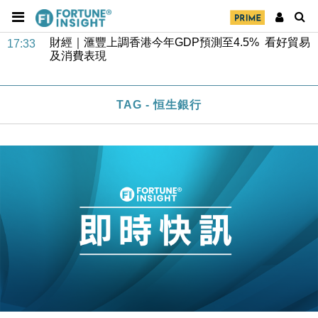
財經｜滙豐上調香港今年GDP預測至4.5% 看好貿易
17:33
及消費表現
本地｜假冒內地執法人員要求交「保證金」 43歲女子
16:47
損失近6900萬元
財經｜日經失守6.5萬點後回穩 全周仍升近2%
16:05
TAG - 恒生銀行
財經｜恒隆10月換帥 玩具「反」斗城亞洲CEO蔡德
15:47
粦接任
財經｜韓股反覆波動收跌 連挫7周創逾3年最長跌勢
15:11
財經｜內地7月美元計價出口增近24%勝預期 貿易順
13:44
差達1125億美元
財經｜日本春季三度入市撐日圓 4月單日斥6.28萬億
12:44
日圓干預創新高
國際｜特朗普料美伊戰事快結束 承認部分彈藥庫存緊
11:12
張
財經｜SA售股自救後再出手 斥4億美元押注未上市公
15:59
司