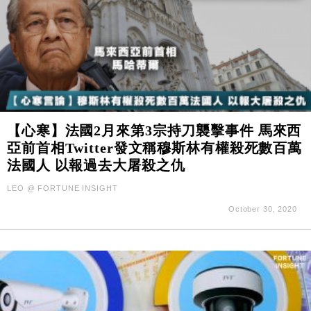
【心寒】法國2月來第3宗持刀襲擊事件 馬來西
亞前首相Twitter發文稱穆斯林有權殺死數百萬
法國人 以報過去大屠殺之仇
LEO @ FORTUNE INSIGHT
October 30, 2020