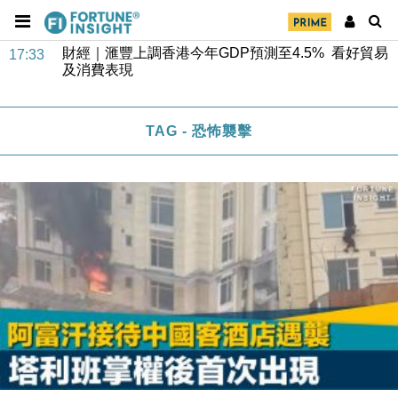
財經｜華僑銀行上半年淨利創新高 中期息增15%至
18:31
47仙
財經｜滙豐上調香港今年GDP預測至4.5% 看好貿易
17:33
及消費表現
本地｜假冒內地執法人員要求交「保證金」 43歲女子
16:47
損失近6900萬元
TAG - 恐怖襲擊
財經｜日經失守6.5萬點後回穩 全周仍升近2%
16:05
財經｜恒隆10月換帥 玩具「反」斗城亞洲CEO蔡德
15:47
粦接任
財經｜韓股反覆波動收跌 連挫7周創逾3年最長跌勢
15:11
財經｜內地7月美元計價出口增近24%勝預期 貿易順
13:44
差達1125億美元
財經｜日本春季三度入市撐日圓 4月單日斥6.28萬億
12:44
日圓干預創新高
國際｜特朗普料美伊戰事快結束 承認部分彈藥庫存緊
11:12
張