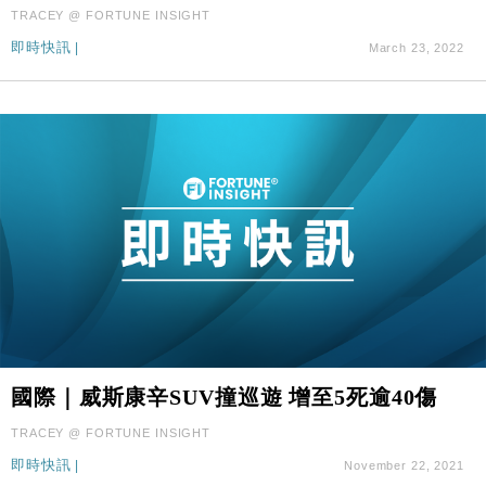
國際｜特朗普料美伊戰事快結束 承認部分彈藥庫存緊
11:12
TRACEY @ FORTUNE INSIGHT
張
即時快訊
|
March 23, 2022
財經｜SA售股自救後再出手 斥4億美元押注未上市公
15:59
司
國際｜威斯康辛SUV撞巡遊 增至5死逾40傷
TRACEY @ FORTUNE INSIGHT
即時快訊
|
November 22, 2021