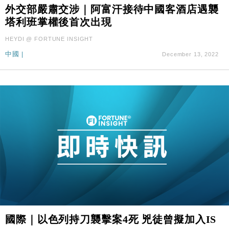
財經｜SA售股自救後再出手 斥4億美元押注未上市公
15:59
外交部嚴肅交涉｜阿富汗接待中國客酒店遇襲
司
塔利班掌權後首次出現
財經｜華僑銀行上半年淨利創新高 中期息增15%至
18:31
HEYDI @ FORTUNE INSIGHT
47仙
中國
|
December 13, 2022
財經｜滙豐上調香港今年GDP預測至4.5% 看好貿易
17:33
及消費表現
本地｜假冒內地執法人員要求交「保證金」 43歲女子
16:47
損失近6900萬元
財經｜日經失守6.5萬點後回穩 全周仍升近2%
16:05
財經｜恒隆10月換帥 玩具「反」斗城亞洲CEO蔡德
15:47
粦接任
財經｜韓股反覆波動收跌 連挫7周創逾3年最長跌勢
15:11
財經｜內地7月美元計價出口增近24%勝預期 貿易順
13:44
差達1125億美元
財經｜日本春季三度入市撐日圓 4月單日斥6.28萬億
12:44
國際｜以色列持刀襲擊案4死 兇徒曾擬加入IS
日圓干預創新高