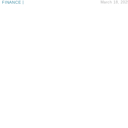
FINANCE
|
March 18, 202
創逾3年最長跌勢
%勝預期 貿易順差達1125億美元
單日斥6.28萬億日圓干預創新高
認部分彈藥庫存緊張
億美元押注未上市公司