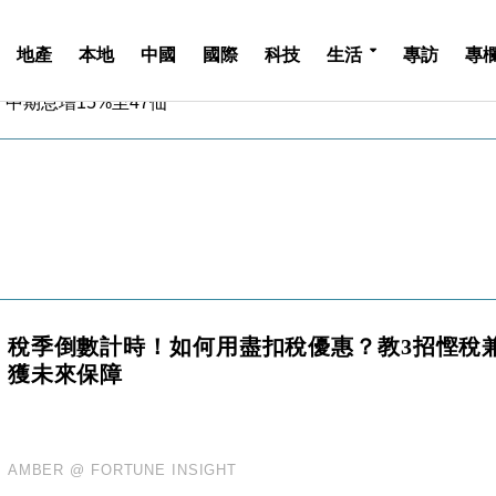
地產
本地
中國
國際
科技
生活
專訪
專
中期息增15%至47仙
4.5% 看好貿易及消費表現
金」 43歲女子損失近6900萬元
周仍升近2%
城亞洲CEO蔡德粦接任
創逾3年最長跌勢
%勝預期 貿易順差達1125億美元
單日斥6.28萬億日圓干預創新高
認部分彈藥庫存緊張
稅季倒數計時！如何用盡扣稅優惠？教3招慳稅
億美元押注未上市公司
獲未來保障
中期息增15%至47仙
4.5% 看好貿易及消費表現
金」 43歲女子損失近6900萬元
周仍升近2%
AMBER @ FORTUNE INSIGHT
城亞洲CEO蔡德粦接任