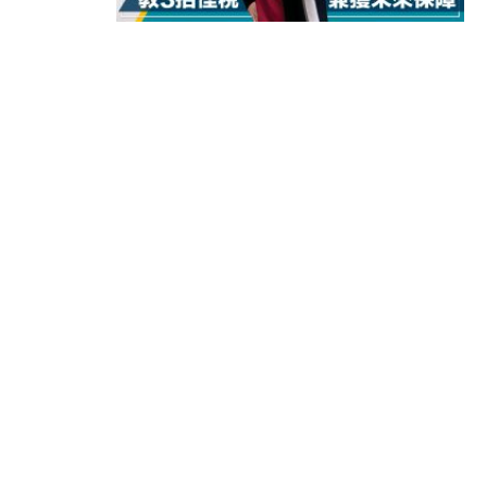
15:11
財經｜韓股反覆波動收跌 連挫7周
13:44
財經｜內地7月美元計價出口增近24
12:44
財經｜日本春季三度入市撐日圓 4月
11:12
國際｜特朗普料美伊戰事快結束 承
15:59
財經｜SA售股自救後再出手 斥4