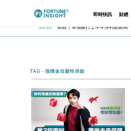
即時快訊
財經
18:31
財經｜華僑銀行上半年淨利創新高 
17:33
財經｜滙豐上調香港今年GDP預測至
16:47
本地｜假冒內地執法人員要求交「保證
16:05
財經｜日經失守6.5萬點後回穩 全
15:47
財經｜恒隆10月換帥 玩具「反」斗
15:11
財經｜韓股反覆波動收跌 連挫7周
13:44
財經｜內地7月美元計價出口增近24
TAG - 強積金自願性供款
12:44
財經｜日本春季三度入市撐日圓 4月
11:12
國際｜特朗普料美伊戰事快結束 承
15:59
財經｜SA售股自救後再出手 斥4
18:31
財經｜華僑銀行上半年淨利創新高 
17:33
財經｜滙豐上調香港今年GDP預測至
16:47
本地｜假冒內地執法人員要求交「保證
16:05
財經｜日經失守6.5萬點後回穩 全
15:47
財經｜恒隆10月換帥 玩具「反」斗