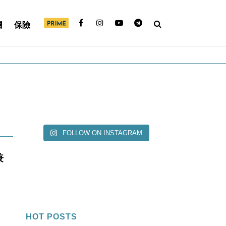
欄
保險
FOLLOW ON INSTAGRAM
兼
HOT POSTS