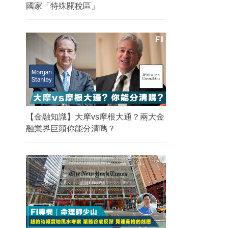
國家「特殊關稅區」
【金融知識】大摩vs摩根大通？兩大金
融業界巨頭你能分清嗎？