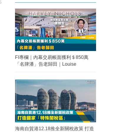
5
FI專欄｜內幕交易帳面獲利＄850萬
「名牌潘」告老歸田｜Louise
海南自貿港12.18推全新關稅政策 打造