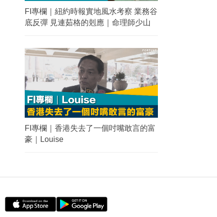
FI專欄｜紐約時報實地風水考察 業務谷
底反彈 見連茹格的剋應｜命理師少山
FI專欄｜香港失去了一個吋嘴敢言的富
豪｜Louise