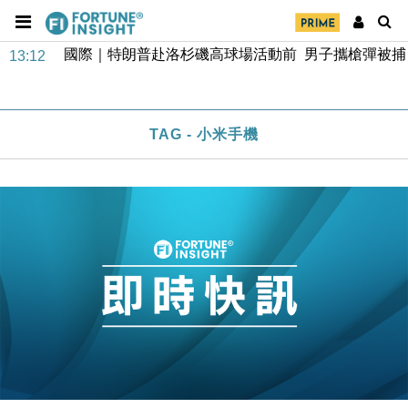
地產｜大酒店中期轉賺2300萬元 斥21億翻新香港及
14:50
東京半島
國際｜特朗普赴洛杉磯高球場活動前 男子攜槍彈被捕
13:12
財經｜香港7月PMI回落至51 企業擴張放慢兼縮減人
12:30
手
TAG - 小米手機
財經｜黑石傳再籌逾360億美元 支援Anthropic租用
11:40
Google晶片
財經｜美商務部擬擴大金屬關稅範圍 14類產品或加徵
10:57
25%
本地｜新世界K11 9月升級會員制度 增鉑金卡級別鎖
18:15
定高消費客群
財經｜本港6月零售額連升14個月 珠寶鐘錶銷售升勢
17:40
最強
財經｜滙控重啟最多10億美元回購 派息比率目標維持
16:33
50%
財經｜SHEIN傳最快8月中招股 估值料降至400億美
15:11
元以下