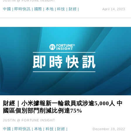
JUSTIN @ FORTUNE INSIGHT
中國
|
即時快訊
|
國際
|
本地
|
科技
|
財經
|
April 14, 2023
財經｜小米據報新一輪裁員或涉逾5,000人 中
國區個別部門削減比例達75%
JUSTIN @ FORTUNE INSIGHT
中國
|
即時快訊
|
本地
|
科技
|
財經
|
December 19, 2022