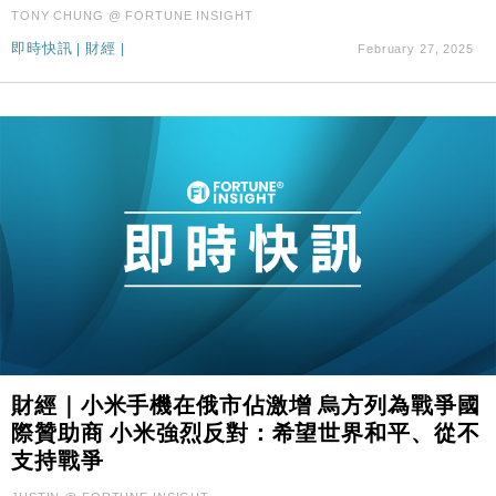
財經｜SHEIN傳最快8月中招股 估值料降至400億美
15:11
TONY CHUNG @ FORTUNE INSIGHT
元以下
即時快訊
|
財經
|
February 27, 2025
財經｜小米手機在俄市佔激增 烏方列為戰爭國
際贊助商 小米強烈反對：希望世界和平、從不
支持戰爭