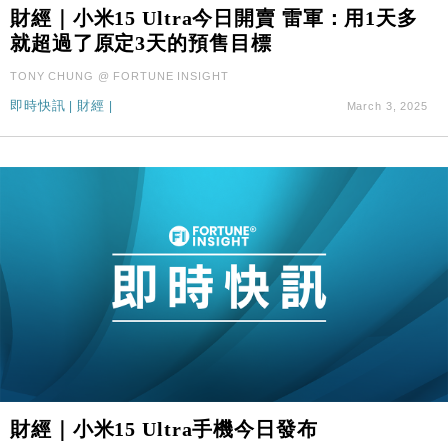
財經｜精星香港夥菜鳥拓全球智慧倉儲市場 加快海外
11:30
財經｜小米15 Ultra今日開賣 雷軍：用1天多
市場落地
就超過了原定3天的預售目標
地產｜大酒店中期轉賺2300萬元 斥21億翻新香港及
14:50
TONY CHUNG @ FORTUNE INSIGHT
東京半島
即時快訊
|
財經
|
March 3, 2025
國際｜特朗普赴洛杉磯高球場活動前 男子攜槍彈被捕
13:12
財經｜香港7月PMI回落至51 企業擴張放慢兼縮減人
12:30
手
財經｜黑石傳再籌逾360億美元 支援Anthropic租用
11:40
Google晶片
財經｜美商務部擬擴大金屬關稅範圍 14類產品或加徵
10:57
25%
本地｜新世界K11 9月升級會員制度 增鉑金卡級別鎖
18:15
定高消費客群
財經｜本港6月零售額連升14個月 珠寶鐘錶銷售升勢
17:40
最強
財經｜滙控重啟最多10億美元回購 派息比率目標維持
16:33
財經｜小米15 Ultra手機今日發布
50%