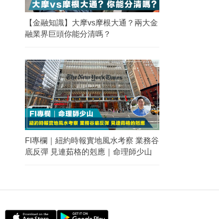
【金融知識】大摩vs摩根大通？兩大金
融業界巨頭你能分清嗎？
FI專欄｜紐約時報實地風水考察 業務谷
底反彈 見連茹格的剋應｜命理師少山