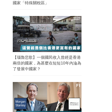
國家「特殊關稅區」
【瑙魯悲歌】一個國民收入曾經是香港
兩倍的國家，為甚麼在短短10年內淪為
了發展中國家？