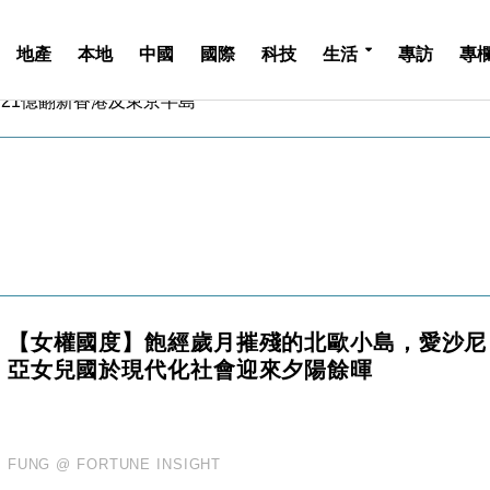
地產
本地
中國
國際
科技
生活
專訪
專
斥21億翻新香港及東京半島
 男子攜槍彈被捕
業擴張放慢兼縮減人手
hropic租用Google晶片
14類產品或加徵25%
度 增鉑金卡級別鎖定高消費客群
 珠寶鐘錶銷售升勢最強
派息比率目標維持50%
估值料降至400億美元以下
【女權國度】飽經歲月摧殘的北歐小島，愛沙尼
兩程低至448元加2元可多飛一程
亞女兒國於現代化社會迎來夕陽餘暉
斥21億翻新香港及東京半島
 男子攜槍彈被捕
業擴張放慢兼縮減人手
hropic租用Google晶片
FUNG @ FORTUNE INSIGHT
14類產品或加徵25%