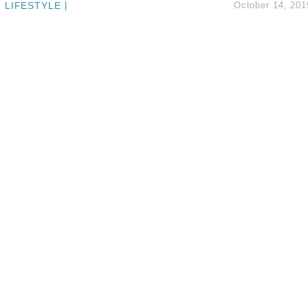
LIFESTYLE
|
October 14, 201
度 增鉑金卡級別鎖定高消費客群
 珠寶鐘錶銷售升勢最強
派息比率目標維持50%
估值料降至400億美元以下
兩程低至448元加2元可多飛一程