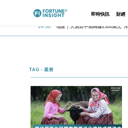
即時快訊
財經
14:50
地產｜大酒店中期轉賺2300萬元 
13:12
國際｜特朗普赴洛杉磯高球場活動前
12:30
財經｜香港7月PMI回落至51 企
11:40
財經｜黑石傳再籌逾360億美元 支援Ant
10:57
財經｜美商務部擬擴大金屬關稅範圍 
18:15
本地｜新世界K11 9月升級會員制
17:40
財經｜本港6月零售額連升14個月
TAG - 基努
16:33
財經｜滙控重啟最多10億美元回購 
15:11
財經｜SHEIN傳最快8月中招股 
13:49
本地｜HK Express推飛行套票 
14:50
地產｜大酒店中期轉賺2300萬元 
13:12
國際｜特朗普赴洛杉磯高球場活動前
12:30
財經｜香港7月PMI回落至51 企
11:40
財經｜黑石傳再籌逾360億美元 支援Ant
10:57
財經｜美商務部擬擴大金屬關稅範圍 