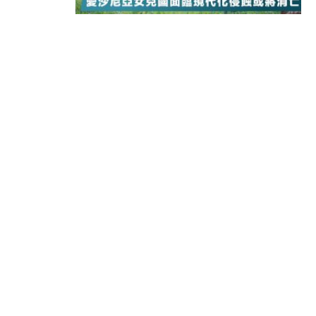
18:15
本地｜新世界K11 9月升級會員制
17:40
財經｜本港6月零售額連升14個月
16:33
財經｜滙控重啟最多10億美元回購 
15:11
財經｜SHEIN傳最快8月中招股 
13:49
本地｜HK Express推飛行套票 