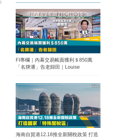
9
FI專欄｜內幕交易帳面獲利＄850萬
「名牌潘」告老歸田｜Louise
海南自貿港12.18推全新關稅政策 打造