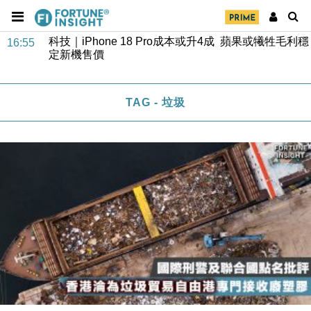
經濟｜大摩看淡內房今年表現 削新開工及銷售預測
17:38
科技｜iPhone 18 Pro成本或升4成 蘋果或犧牲毛利穩
16:55
定新機售價
本地｜香港迪拜下月10日合辦氣候金融會議
15:38
TAG - 垃圾
財經｜大摩削老鋪黃金目標價至505元 惟維持「增
14:49
持」評級
本地｜華嫂冰室太子店涉提供失實資料 遭禁申請輸入
13:49
勞工一年
中國｜強颱風「白海豚」殘渦北上 上海取消逾900班
12:11
機
財經｜華僑銀行上半年淨利創新高 中期息增15%至
18:31
47仙
財經｜滙豐上調香港今年GDP預測至4.5% 看好貿易
17:33
及消費表現
本地｜假冒內地執法人員要求交「保證金」 43歲女子
16:47
損失近6900萬元