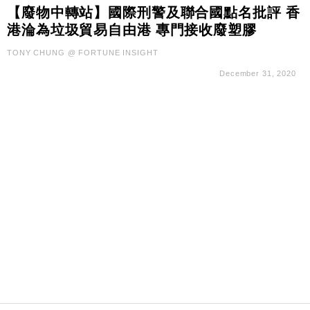
財經｜日經失守6.5萬點後回穩 全周仍升近2%
16:05
【廢物中轉站】國際刑警及聯合國點名批評 香
港淪為垃圾貿易自由港 專門接收廢塑膠
經濟｜大摩看淡內房今年表現 削新開工及銷售預測
17:38
TONY CHUNG @ FORTUNE INSIGHT
December 31, 2020
科技｜iPhone 18 Pro成本或升4成 蘋果或犧牲毛利穩
16:55
定新機售價
本地｜香港迪拜下月10日合辦氣候金融會議
15:38
財經｜大摩削老鋪黃金目標價至505元 惟維持「增
14:49
持」評級
本地｜華嫂冰室太子店涉提供失實資料 遭禁申請輸入
13:49
勞工一年
中國｜強颱風「白海豚」殘渦北上 上海取消逾900班
12:11
機
財經｜華僑銀行上半年淨利創新高 中期息增15%至
18:31
47仙
財經｜滙豐上調香港今年GDP預測至4.5% 看好貿易
17:33
及消費表現