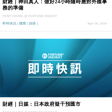
15:11
財經｜神田真人：做好24小時隨時應對外匯事
元以下
務的準備
本地｜HK Express推飛行套票 兩程低至448元加2元
13:49
TONY CHUNG @ FORTUNE INSIGHT
可多飛一程
即時快訊
|
國際
|
財經
|
April 30, 2024
財經｜日媒：日本政府疑干預匯市