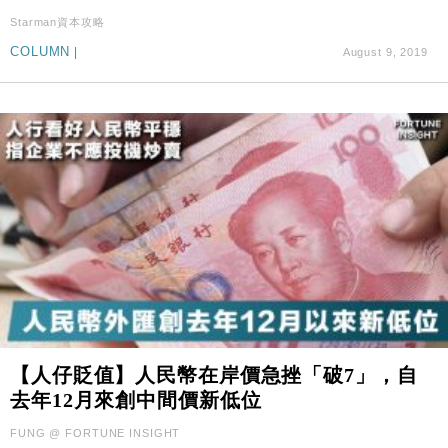
Starman資本攻略
COLUMN
|
August 9, 2019
【人仔貶值】人民幣在岸價急挫「破7」，自
去年12月來創中間價新低位
FUNG @ FORTUNE INSIGHT