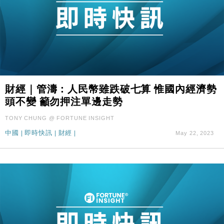
財經｜管濤：人民幣雖跌破七算 惟國內經濟勢
頭不變 籲勿押注單邊走勢
TONY CHUNG @ FORTUNE INSIGHT
中國
|
即時快訊
|
財經
|
May 22, 2023