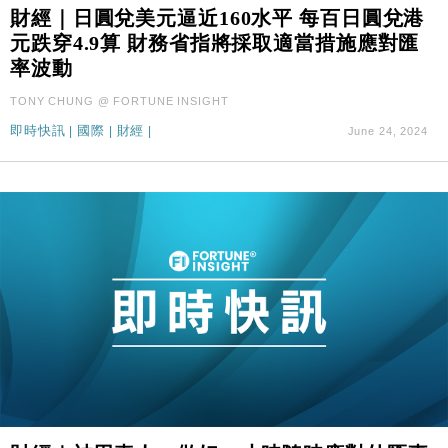
可多飛一程
財經｜日圓兌美元逼近160水平 每百日圓兌港
元跌穿4.9算 財務省指將採取適當措施應對匯
地產｜大酒店中期轉賺2300萬元 斥21億翻新香港及
14:50
東京半島
率波動
國際｜特朗普赴洛杉磯高球場活動前 男子攜槍彈被捕
13:12
TONY CHUNG @ FORTUNE INSIGHT
即時快訊
|
國際
|
財經
|
June 24, 2024
財經｜香港7月PMI回落至51 企業擴張放慢兼縮減人
12:30
手
財經｜黑石傳再籌逾360億美元 支援Anthropic租用
11:40
Google晶片
財經｜美商務部擬擴大金屬關稅範圍 14類產品或加徵
10:57
25%
本地｜新世界K11 9月升級會員制度 增鉑金卡級別鎖
18:15
定高消費客群
財經｜本港6月零售額連升14個月 珠寶鐘錶銷售升勢
17:40
最強
財經｜滙控重啟最多10億美元回購 派息比率目標維持
16:33
50%
財經｜SHEIN傳最快8月中招股 估值料降至400億美