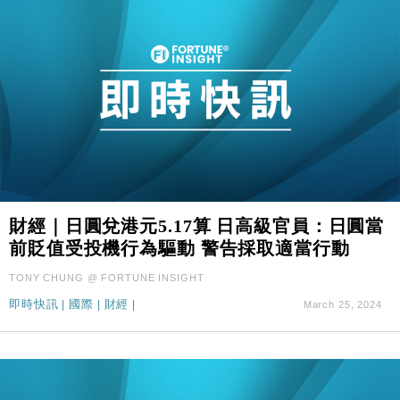
財經｜日圓兌港元5.17算 日高級官員：日圓當
前貶值受投機行為驅動 警告採取適當行動
TONY CHUNG @ FORTUNE INSIGHT
即時快訊
|
國際
|
財經
|
March 25, 2024