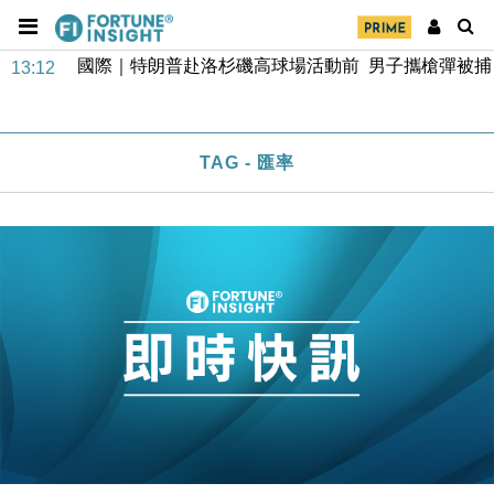
東京半島
國際｜特朗普赴洛杉磯高球場活動前 男子攜槍彈被捕
13:12
財經｜香港7月PMI回落至51 企業擴張放慢兼縮減人
12:30
手
財經｜黑石傳再籌逾360億美元 支援Anthropic租用
TAG - 匯率
11:40
Google晶片
財經｜美商務部擬擴大金屬關稅範圍 14類產品或加徵
10:57
25%
本地｜新世界K11 9月升級會員制度 增鉑金卡級別鎖
18:15
定高消費客群
財經｜本港6月零售額連升14個月 珠寶鐘錶銷售升勢
17:40
最強
財經｜滙控重啟最多10億美元回購 派息比率目標維持
16:33
50%
財經｜SHEIN傳最快8月中招股 估值料降至400億美
15:11
元以下
本地｜HK Express推飛行套票 兩程低至448元加2元
13:49