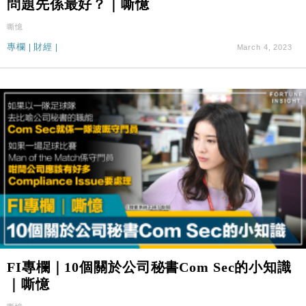
問題先係最好？｜嘶憶
張
財經｜SA售股自救後再出手 斥4億美元押注未上市公
15:59
嘶憶
司
專欄
|
財經
|
March 4, 2023
FI專欄｜10個關於公司秘書Com Sec的小知識
｜嘶憶