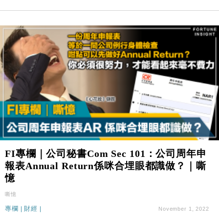
FI專欄｜公司秘書Com Sec 101：公司周年申
報表Annual Return係咪合埋眼都識做？｜嘶
憶
嘶憶
專欄
|
財經
|
November 1, 2022