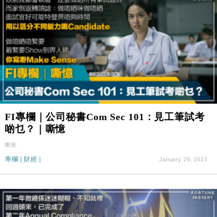
FI專欄｜公司秘書Com Sec 101：見工筆試考
啲乜？｜嘶憶
嘶憶
專欄
|
財經
|
January 29, 2023