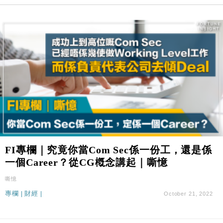
FI專欄｜究竟你當Com Sec係一份工，還是係
一個Career？從CG槪念講起｜嘶憶
嘶憶
專欄
|
財經
|
October 21, 2022