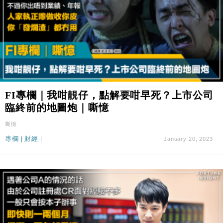
FI專欄｜我咁靚仔，點解要咁早死？上市公司
臨終前的地圖炮｜嘶憶
嘶憶
專欄
|
財經
|
January 20, 2023