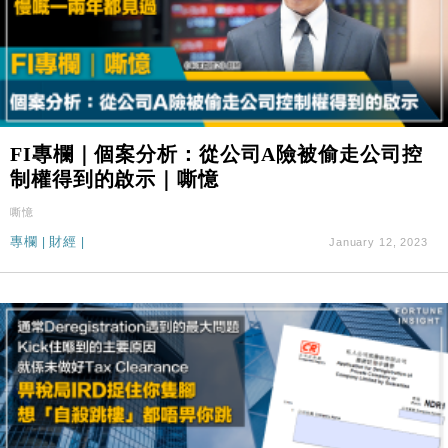
FI專欄｜個案分析：從公司A險被偷走公司控
制權得到的啟示｜嘶憶
嘶憶
專欄
|
財經
|
January 12, 2023