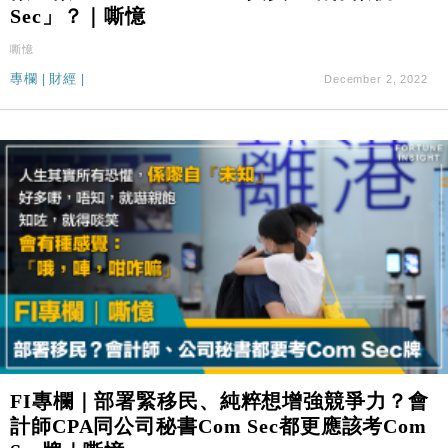
Sec」？｜嘶憶
嘶憶
專欄
|
財經
|
December 2, 2022
FI專欄｜部署緊移民、純粹想增強競爭力？會
計師CPA同公司秘書Com Sec都更應該考Com