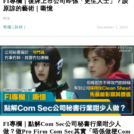
FI專欄｜復牌上市公司即係「更生人士」？談
原諒的藝術｜嘶憶
嘶憶
專欄
|
財經
|
December 7, 2022
FI專欄｜點解Com Sec公司秘書行業咁少人
做？做Pro Firm Com Sec其實「唔係做梗Com