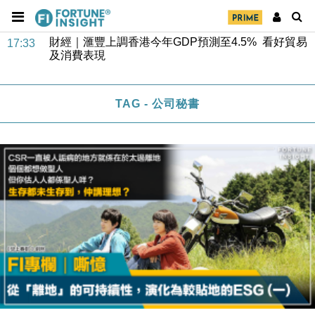
財經｜滙豐上調香港今年GDP預測至4.5% 看好貿易
17:33
及消費表現
本地｜假冒內地執法人員要求交「保證金」 43歲女子
16:47
損失近6900萬元
財經｜日經失守6.5萬點後回穩 全周仍升近2%
16:05
TAG - 公司秘書
財經｜恒隆10月換帥 玩具「反」斗城亞洲CEO蔡德
15:47
粦接任
財經｜韓股反覆波動收跌 連挫7周創逾3年最長跌勢
15:11
財經｜內地7月美元計價出口增近24%勝預期 貿易順
13:44
差達1125億美元
財經｜日本春季三度入市撐日圓 4月單日斥6.28萬億
12:44
日圓干預創新高
國際｜特朗普料美伊戰事快結束 承認部分彈藥庫存緊
11:12
張
財經｜SA售股自救後再出手 斥4億美元押注未上市公
15:59