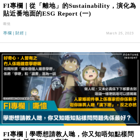
司
FI專欄｜從「離地」的Sustainability，演化為
財經｜華僑銀行上半年淨利創新高 中期息增15%至
18:31
貼近番地面的ESG Report (一)
47仙
嘶憶
財經｜滙豐上調香港今年GDP預測至4.5% 看好貿易
17:33
及消費表現
專欄
|
財經
|
March 25, 2023
本地｜假冒內地執法人員要求交「保證金」 43歲女子
16:47
損失近6900萬元
財經｜日經失守6.5萬點後回穩 全周仍升近2%
16:05
財經｜恒隆10月換帥 玩具「反」斗城亞洲CEO蔡德
15:47
粦接任
財經｜韓股反覆波動收跌 連挫7周創逾3年最長跌勢
15:11
財經｜內地7月美元計價出口增近24%勝預期 貿易順
13:44
差達1125億美元
財經｜日本春季三度入市撐日圓 4月單日斥6.28萬億
12:44
日圓干預創新高
FI專欄｜學嘢想請教人哋，你又知唔知點樣問
國際｜特朗普料美伊戰事快結束 承認部分彈藥庫存緊
11:12