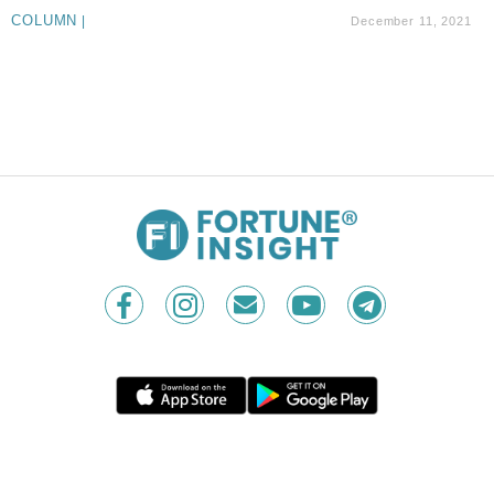
財經｜日本春季三度入市撐日圓 4月單日斥6.28萬億
12:44
COLUMN
|
December 11, 2021
日圓干預創新高
國際｜特朗普料美伊戰事快結束 承認部分彈藥庫存緊
11:12
張
財經｜SA售股自救後再出手 斥4億美元押注未上市公
15:59
司
Contact Us
|
Privacy Policy
Copyright © 2026 Fortune Insight.