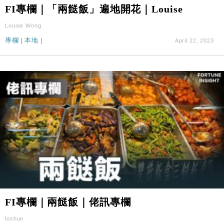
國際｜特朗普料美伊戰事快結束 承認部分彈藥庫存緊
11:12
FI專欄｜「兩餸飯」遍地開花｜Louise
張
Louise Wong
財經｜SA售股自救後再出手 斥4億美元押注未上市公
15:59
司
專欄
|
本地
|
April 22, 2023
財經｜華僑銀行上半年淨利創新高 中期息增15%至
18:31
47仙
財經｜滙豐上調香港今年GDP預測至4.5% 看好貿易
17:33
及消費表現
本地｜假冒內地執法人員要求交「保證金」 43歲女子
16:47
損失近6900萬元
財經｜日經失守6.5萬點後回穩 全周仍升近2%
16:05
財經｜恒隆10月換帥 玩具「反」斗城亞洲CEO蔡德
15:47
粦接任
財經｜韓股反覆波動收跌 連挫7周創逾3年最長跌勢
15:11
FI專欄｜兩餸飯｜佬訊專欄
財經｜內地7月美元計價出口增近24%勝預期 貿易順
13:44
差達1125億美元
loshun