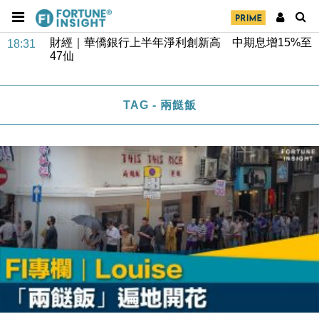
財經｜華僑銀行上半年淨利創新高 中期息增15%至
18:31
47仙
財經｜滙豐上調香港今年GDP預測至4.5% 看好貿易
17:33
及消費表現
TAG - 兩餸飯
本地｜假冒內地執法人員要求交「保證金」 43歲女子
16:47
損失近6900萬元
財經｜日經失守6.5萬點後回穩 全周仍升近2%
16:05
財經｜恒隆10月換帥 玩具「反」斗城亞洲CEO蔡德
15:47
粦接任
財經｜韓股反覆波動收跌 連挫7周創逾3年最長跌勢
15:11
財經｜內地7月美元計價出口增近24%勝預期 貿易順
13:44
差達1125億美元
財經｜日本春季三度入市撐日圓 4月單日斥6.28萬億
12:44
日圓干預創新高