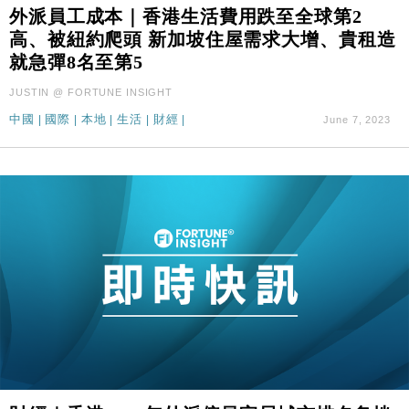
財經｜滙控重啟最多10億美元回購 派息比率目標維持
16:33
外派員工成本｜香港生活費用跌至全球第2
50%
高、被紐約爬頭 新加坡住屋需求大增、貴租造
財經｜SA售股自救後再出手 斥4億美元押注未上市公
15:59
就急彈8名至第5
司
JUSTIN @ FORTUNE INSIGHT
財經｜精星香港夥菜鳥拓全球智慧倉儲市場 加快海外
11:30
市場落地
中國
|
國際
|
本地
|
生活
|
財經
|
June 7, 2023
地產｜大酒店中期轉賺2300萬元 斥21億翻新香港及
14:50
東京半島
國際｜特朗普赴洛杉磯高球場活動前 男子攜槍彈被捕
13:12
財經｜香港7月PMI回落至51 企業擴張放慢兼縮減人
12:30
手
財經｜黑石傳再籌逾360億美元 支援Anthropic租用
11:40
Google晶片
財經｜美商務部擬擴大金屬關稅範圍 14類產品或加徵
10:57
25%
本地｜新世界K11 9月升級會員制度 增鉑金卡級別鎖
18:15
定高消費客群