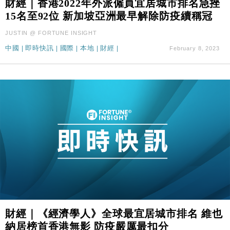
財經｜香港2022年外派僱員宜居城市排名急挫
財經｜本港6月零售額連升14個月 珠寶鐘錶銷售升勢
17:40
15名至92位 新加坡亞洲最早解除防疫續稱冠
最強
財經｜滙控重啟最多10億美元回購 派息比率目標維持
16:33
JUSTIN @ FORTUNE INSIGHT
50%
中國
|
即時快訊
|
國際
|
本地
|
財經
|
February 8, 2023
財經｜《經濟學人》全球最宜居城市排名 維也
納居榜首香港無影 防疫嚴厲最扣分