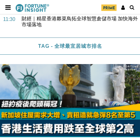
財經｜SA售股自救後再出手 斥4億美元押注未上市公
15:59
司
財經｜精星香港夥菜鳥拓全球智慧倉儲市場 加快海外
11:30
市場落地
地產｜大酒店中期轉賺2300萬元 斥21億翻新香港及
14:50
東京半島
TAG - 全球最宜居城市排名
國際｜特朗普赴洛杉磯高球場活動前 男子攜槍彈被捕
13:12
財經｜香港7月PMI回落至51 企業擴張放慢兼縮減人
12:30
手
財經｜黑石傳再籌逾360億美元 支援Anthropic租用
11:40
Google晶片
財經｜美商務部擬擴大金屬關稅範圍 14類產品或加徵
10:57
25%
本地｜新世界K11 9月升級會員制度 增鉑金卡級別鎖
18:15
定高消費客群
財經｜本港6月零售額連升14個月 珠寶鐘錶銷售升勢
17:40
最強