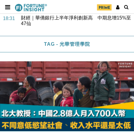
財經｜華僑銀行上半年淨利創新高 中期息增15%至
18:31
47仙
財經｜滙豐上調香港今年GDP預測至4.5% 看好貿易
17:33
及消費表現
TAG - 光華管理學院
本地｜假冒內地執法人員要求交「保證金」 43歲女子
16:47
損失近6900萬元
財經｜日經失守6.5萬點後回穩 全周仍升近2%
16:05
財經｜恒隆10月換帥 玩具「反」斗城亞洲CEO蔡德
15:47
粦接任
財經｜韓股反覆波動收跌 連挫7周創逾3年最長跌勢
15:11
財經｜內地7月美元計價出口增近24%勝預期 貿易順
13:44
差達1125億美元
財經｜日本春季三度入市撐日圓 4月單日斥6.28萬億
12:44
日圓干預創新高