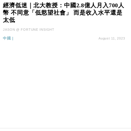
國際｜特朗普料美伊戰事快結束 承認部分彈藥庫存緊
11:12
經濟低迷｜北大教授：中國2.8億人月入700人
張
幣 不同意「低慾望社會」 而是收入水平還是
財經｜SA售股自救後再出手 斥4億美元押注未上市公
15:59
太低
司
JASON @ FORTUNE INSIGHT
財經｜華僑銀行上半年淨利創新高 中期息增15%至
18:31
47仙
中國
|
August 11, 2023
財經｜滙豐上調香港今年GDP預測至4.5% 看好貿易
17:33
及消費表現
本地｜假冒內地執法人員要求交「保證金」 43歲女子
16:47
損失近6900萬元
財經｜日經失守6.5萬點後回穩 全周仍升近2%
16:05
財經｜恒隆10月換帥 玩具「反」斗城亞洲CEO蔡德
15:47
粦接任
財經｜韓股反覆波動收跌 連挫7周創逾3年最長跌勢
15:11
財經｜內地7月美元計價出口增近24%勝預期 貿易順
13:44
差達1125億美元