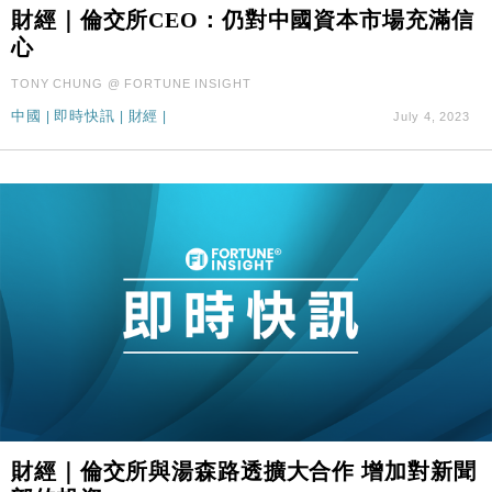
財經｜SA售股自救後再出手 斥4億美元押注未上市公
15:59
財經｜倫交所CEO：仍對中國資本市場充滿信
司
心
財經｜華僑銀行上半年淨利創新高 中期息增15%至
18:31
TONY CHUNG @ FORTUNE INSIGHT
47仙
中國
|
即時快訊
|
財經
|
July 4, 2023
財經｜滙豐上調香港今年GDP預測至4.5% 看好貿易
17:33
及消費表現
本地｜假冒內地執法人員要求交「保證金」 43歲女子
16:47
損失近6900萬元
財經｜日經失守6.5萬點後回穩 全周仍升近2%
16:05
財經｜恒隆10月換帥 玩具「反」斗城亞洲CEO蔡德
15:47
粦接任
財經｜韓股反覆波動收跌 連挫7周創逾3年最長跌勢
15:11
財經｜內地7月美元計價出口增近24%勝預期 貿易順
13:44
差達1125億美元
財經｜日本春季三度入市撐日圓 4月單日斥6.28萬億
12:44
財經｜倫交所與湯森路透擴大合作 增加對新聞
日圓干預創新高