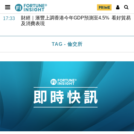
財經｜華僑銀行上半年淨利創新高 中期息增15%至
18:31
47仙
財經｜滙豐上調香港今年GDP預測至4.5% 看好貿易
17:33
及消費表現
本地｜假冒內地執法人員要求交「保證金」 43歲女子
16:47
損失近6900萬元
TAG - 倫交所
財經｜日經失守6.5萬點後回穩 全周仍升近2%
16:05
財經｜恒隆10月換帥 玩具「反」斗城亞洲CEO蔡德
15:47
粦接任
財經｜韓股反覆波動收跌 連挫7周創逾3年最長跌勢
15:11
財經｜內地7月美元計價出口增近24%勝預期 貿易順
13:44
差達1125億美元
財經｜日本春季三度入市撐日圓 4月單日斥6.28萬億
12:44
日圓干預創新高
國際｜特朗普料美伊戰事快結束 承認部分彈藥庫存緊
11:12
張