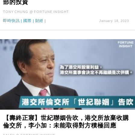
部的投資
國際｜特朗普料美伊戰事快結束 承認部分彈藥庫存緊
11:12
張
TONY CHUNG @ FORTUNE INSIGHT
財經｜SA售股自救後再出手 斥4億美元押注未上市公
15:59
即時快訊
|
國際
|
財經
|
January 18, 2023
司
【壽終正寢】世紀聯姻告吹，港交所放棄收購
倫交所，李小加：未能取得對方積極回應