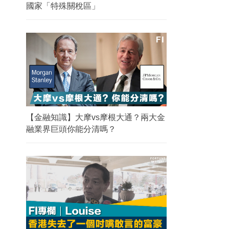
國家「特殊關稅區」
【金融知識】大摩vs摩根大通？兩大金
融業界巨頭你能分清嗎？