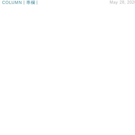
COLUMN
|
專欄
|
May 28, 202
創逾3年最長跌勢
%勝預期 貿易順差達1125億美元
單日斥6.28萬億日圓干預創新高
認部分彈藥庫存緊張
億美元押注未上市公司