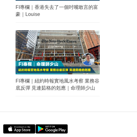
FI專欄｜香港失去了一個吋嘴敢言的富
豪｜Louise
FI專欄｜紐約時報實地風水考察 業務谷
底反彈 見連茹格的剋應｜命理師少山