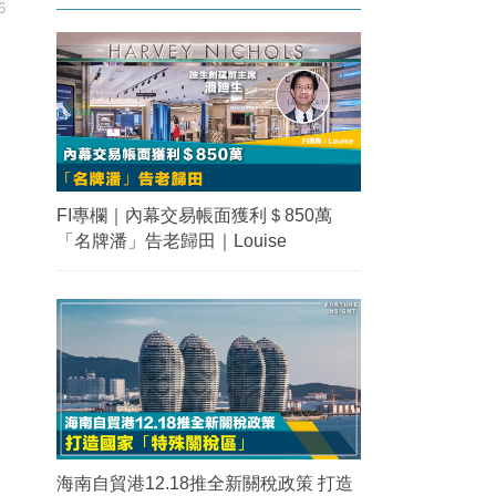
6
FI專欄｜內幕交易帳面獲利＄850萬
「名牌潘」告老歸田｜Louise
海南自貿港12.18推全新關稅政策 打造