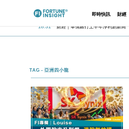
即時快訊
財經
18:31
財經｜華僑銀行上半年淨利創新高 
17:33
財經｜滙豐上調香港今年GDP預測至
16:47
本地｜假冒內地執法人員要求交「保證
16:05
財經｜日經失守6.5萬點後回穩 全
15:47
財經｜恒隆10月換帥 玩具「反」斗
15:11
財經｜韓股反覆波動收跌 連挫7周
13:44
財經｜內地7月美元計價出口增近24
TAG - 亞洲四小龍
12:44
財經｜日本春季三度入市撐日圓 4月
11:12
國際｜特朗普料美伊戰事快結束 承
15:59
財經｜SA售股自救後再出手 斥4
18:31
財經｜華僑銀行上半年淨利創新高 
17:33
財經｜滙豐上調香港今年GDP預測至
16:47
本地｜假冒內地執法人員要求交「保證
16:05
財經｜日經失守6.5萬點後回穩 全
15:47
財經｜恒隆10月換帥 玩具「反」斗