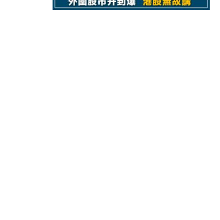
15:11
財經｜韓股反覆波動收跌 連挫7周
13:44
財經｜內地7月美元計價出口增近24
12:44
財經｜日本春季三度入市撐日圓 4月
11:12
國際｜特朗普料美伊戰事快結束 承
15:59
財經｜SA售股自救後再出手 斥4