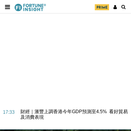
財經｜華僑銀行上半年淨利創新高 中期息增15%至
18:31
47仙
財經｜滙豐上調香港今年GDP預測至4.5% 看好貿易
17:33
及消費表現
本地｜假冒內地執法人員要求交「保證金」 43歲女子
16:47