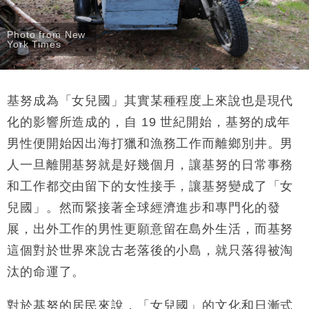
Photo from New
York Times
基努成為「女兒國」其實某種程度上來說也是現代
化的影響所造成的，自 19 世紀開始，基努的成年
男性便開始因出海打獵和漁務工作而離鄉別井。男
人一旦離開基努就是好幾個月，讓基努的日常事務
和工作都交由留下的女性接手，讓基努變成了「女
兒國」。然而緊接著全球經濟進步和專門化的發
展，出外工作的男性更願意留在島外生活，而基努
這個對於世界來說古老落後的小島，就只落得被淘
汰的命運了。
對於基努的居民來說，「女兒國」的文化和日漸式