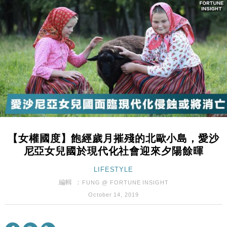
損失近6900萬元
財經｜日經失守6.5萬點後回穩 全周仍升近2%
16:05
財經｜恒隆10月換帥 玩具「反」斗城亞洲CEO蔡德
15:47
粦接任
財經｜韓股反覆波動收跌 連挫7周創逾3年最長跌勢
15:11
財經｜內地7月美元計價出口增近24%勝預期 貿易順
13:44
差達1125億美元
財經｜日本春季三度入市撐日圓 4月單日斥6.28萬億
12:44
日圓干預創新高
【女權國度】飽經歲月摧殘的北歐小島，愛沙
國際｜特朗普料美伊戰事快結束 承認部分彈藥庫存緊
11:12
尼亞女兒國於現代化社會迎來夕陽餘暉
張
財經｜SA售股自救後再出手 斥4億美元押注未上市公
LIFESTYLE
15:59
司
編輯 ：
FUNG @ FORTUNE INSIGHT
財經｜華僑銀行上半年淨利創新高 中期息增15%至
18:31
October 14, 2019
47仙
財經｜滙豐上調香港今年GDP預測至4.5% 看好貿易
17:33