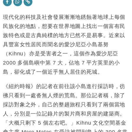
及消費表現
本地｜假冒內地執法人員要求交「保證金」 43歲女子
16:47
損失近6900萬元
現代化的科技及社會發展漸漸地銹蝕著地球上每個
財經｜日經失守6.5萬點後回穩 全周仍升近2%
民族化的地點，想要在世界地圖上找出一個富有民
16:05
族特色或是古典純樸的地方已然不是易事。近來以
財經｜恒隆10月換帥 玩具「反」斗城亞洲CEO蔡德
15:47
具豐富女性居民而聞名的愛沙尼亞小島基努
粦接任
（Kihnu）亦是受害者之一，這個作為愛沙尼亞
財經｜韓股反覆波動收跌 連挫7周創逾3年最長跌勢
15:11
2000 多個島嶼中第 7 大，佔地 7 平方英里的小
財經｜內地7月美元計價出口增近24%勝預期 貿易順
13:44
島，卻化成了一個近乎無人居住的死城。
差達1125億美元
財經｜日本春季三度入市撐日圓 4月單日斥6.28萬億
12:44
《紐約時報》的記者在前往該小島進行採訪時，彷
日圓干預創新高
彿只看到一處沓無人煙的荒島。那位記者稱，除了
國際｜特朗普料美伊戰事快結束 承認部分彈藥庫存緊
11:12
採訪對象之外，自己的整趟旅程只看到了兩個當地
張
人，分別是一位記錄片的製片商和房屋的建築商。
財經｜SA售股自救後再出手 斥4億美元押注未上市公
15:59
司
「大概只剩下 5 個左右吧。」Kihnu 文化空間基金
會主席 Mare Matas 在受訪被問到島上的 300 名常