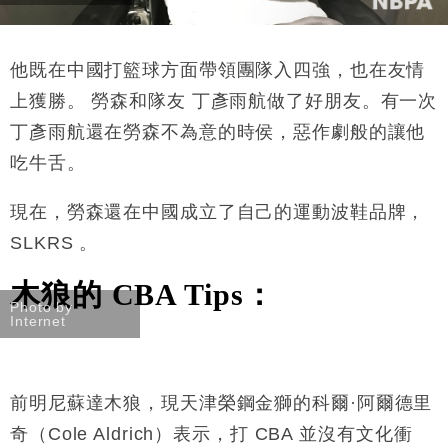
他
既在中國打籃球方面
帶領團隊入四強，也在友情
上獲勝。
勞森
和隊友
丁彥雨航做了好朋友。有一次
丁彥雨航還在
勞森
不為意的時侯，惡作劇般的讓他
吃牛舌。
現在，
勞森
還在中國成立了自己的運動波鞋品牌，
SLKRS 。
木狼的 CBA Tips：
Photo by
Internet
前明尼蘇達木狼，現
天津榮鋼金獅的
科爾
·
阿爾德里
奇（Cole Aldrich）表示，打 CBA 並
沒有文化衝