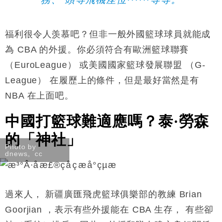
福利很令人羡慕吧？但非一般外國籃球球員就能成
為 CBA 的
外援。你必須符合
有歐洲籃球聯賽
（EuroLeague） 或美國國家籃球發展聯盟 （G-
League） 在
履歷上的條件，但是最好當然
是有
NBA 在上面吧
。
中國打籃球難適應嗎？
泰·勞森
的「神社」
Photo by
dnews。cc
過來人，
新疆廣匯飛虎籃球俱樂部的
教練
Brian
Goorjian ，
表示
有些外援能在 CBA 生存，
有些卻