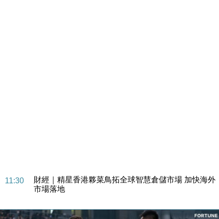
財經｜SA售股自救後再出手 斥4億美元押注未上市公
15:59
司
財經｜精星香港夥菜鳥拓全球智慧倉儲市場 加快海外
11:30
市場落地
地產｜大酒店中期轉賺2300萬元 斥21億翻新香港及
14:50
東京半島