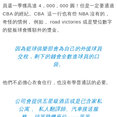
員還一季獲高達
4
，
000
，
000 圓
！
但是一定要通過
CBA
的經紀。
CBA 這一行也有些 NBA 沒有的，
奇怪的慣例，
例如，
road victories
或是
雙
位數字
的籃板球會獲額外的獎金。
因為
籃球俱樂部
會為自己的外
援球員
交稅，剩下的錢會全數進球員的口
袋。
他們不必擔心衣食住行，也沒有學普通話的必要。
公司會提供五星級酒店或是已含家私
公寓
、
私人翻譯師、
汽車接送服
務、
頭等飛機座位······等等。