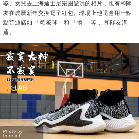
婆、女兒去上海迪士尼樂園遊玩的相片，也有和隊
友在農曆新年交換電子紅包。
球場上他還會用一點
點普通話如
「籃板球」和
「換」
等，
和隊友溝
通。
Photo by
Internet