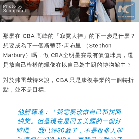
Photo by
Scoopsnet
那麼在 CBA 高峰的「寂寞大神」的
下一步是什麼？
想要成為下一個
斯蒂芬
·
馬布里 （Stephon
Marbury）嗎，
做 CBA
全明星賽最有價值球員，還
是放
自己模樣的
蠟像在以自己為主題的
博物館中？
對於弗雷戴特來說，CBA 只是康復事業的一個轉折
點，並不是目標。
他解釋道：「我需要
改做自己和找回
快樂。但是現在是回去美國的一個好
時機。
我已經
30
歲了，不是很多人能