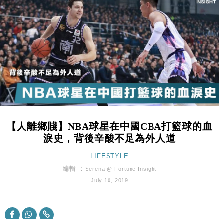
國際｜特朗普赴洛杉磯高球場活動前 男子攜槍彈被捕
13:12
財經｜香港7月PMI回落至51 企業擴張放慢兼縮減人
12:30
手
財經｜黑石傳再籌逾360億美元 支援Anthropic租用
11:40
Google晶片
財經｜美商務部擬擴大金屬關稅範圍 14類產品或加徵
10:57
25%
本地｜新世界K11 9月升級會員制度 增鉑金卡級別鎖
18:15
定高消費客群
【人離鄉賤】NBA球星在中國CBA打籃球的血
財經｜本港6月零售額連升14個月 珠寶鐘錶銷售升勢
17:40
淚史，背後辛酸不足為外人道
最強
財經｜滙控重啟最多10億美元回購 派息比率目標維持
16:33
LIFESTYLE
50%
編輯 ：
Serena @ Fortune Insight
財經｜SA售股自救後再出手 斥4億美元押注未上市公
15:59
July 10, 2019
司
財經｜精星香港夥菜鳥拓全球智慧倉儲市場 加快海外
11:30
市場落地