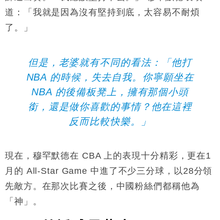
道：「我就是因為沒有堅持到底，太容易不耐煩
了。」
但是，老婆就有不同的看法：「他打
NBA
的時候，失去自我。你寧願坐在
NBA
的後備板凳上，擁有那個小頭
銜，還是做你喜歡的事情？他在這裡
反而比較快樂。」
現在，穆罕默德
在
CBA 上
的表現十分精彩，更在
1
月的
All-Star Game
中進了不少三分球，以
28
分領
先敵方。在那次比賽之後，中國粉絲們都稱他為
「神」。