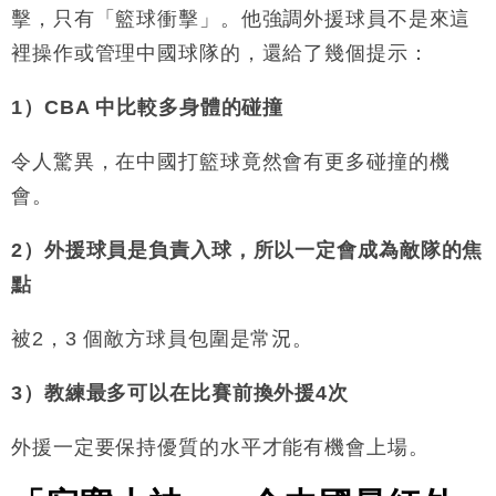
擊，只有「籃球衝擊」。他強調
外援球員
不是來這
裡操作或管理中國球隊的，還給了幾個提示：
1
）CBA 中比較多身體的碰撞
令人驚異，在中國打籃球竟然會有更多
碰撞的機
會。
2
）外援球員是
負責入球，所以一定會成為敵隊
的焦
點
被2，3 個敵方球員包圍是常
況
。
3
）教練最多可以在比賽前換外援
4
次
外援一定要保持優質的水平才能有機會上場。