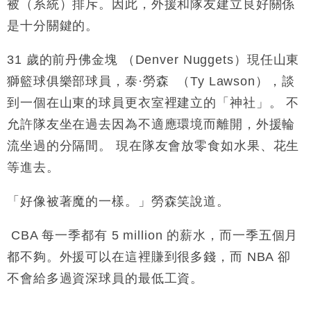
被（系統）排斥。因此，外援和隊友建立良好關係
是十分關鍵的。
31
歲
的前丹佛金塊 （Denver Nuggets）現任
山東
獅籃球俱樂部
球員，泰·勞森 （Ty Lawson），談
到
一個在山東的球員更衣室裡
建立的
「神社」
。
不
允許隊友坐在過去因為不適應環境而離開，外援輪
流坐過的
分隔間
。
現在隊友會放零食如水果、花生
等進去。
「好像被著魔的一樣。」
勞森笑說道。
CBA
每一季都有
5 million 的薪水
，而一季五個月
都不夠。外援可以在這裡賺到很多錢，而
NBA
卻
不會給多過資深球員的最低工資。