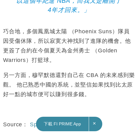
以這個年紀進
NBA
，而我又是離開了
4
年才回來。」
巧合地，多個鳳凰城太陽 （Phoenix Suns）隊員
因受傷休隊，所以
寂寞大神
找到了進隊的機會。他
更簽了合約在今個夏天為金州勇士 （Golden
Warriors）打籃球。
另一方面，穆罕默德還對自己在 CBA 的
未來感到樂
觀。
他已熟悉中國的系統，並堅信如果找到比
太原
好一點的城市便可以
賺
到很多錢。
×
Source：
Sports Illustrated
下載 FI PRIME App