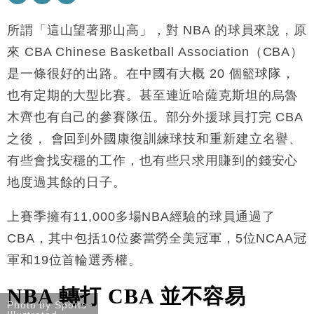
地產｜大酒店中期轉賺2300萬元 斥21億翻新香港及
14:50
東京半島
所謂「這山望著那山高」，對 NBA 的球員來說，原
國際｜特朗普赴洛杉磯高球場活動前 男子攜槍彈被捕
13:12
來
CBA Chinese Basketball Association（CBA）
是一條
很好的出路。在中國有大概
20
個籃球隊，
財經｜香港7月PMI回落至51 企業擴張放慢兼縮減人
12:30
也有定期的大型比賽。甚至連近哈薩克斯坦的烏魯
手
木齊也有自己的參賽隊伍。
部分外援球員打完 CBA
財經｜黑石傳再籌逾360億美元 支援Anthropic租用
11:40
Google晶片
之後， 會
回到外國康復訓練球技和重新建立名譽、
財經｜美商務部擬擴大金屬關稅範圍 14類產品或加徵
10:57
有些會找安穩的工作，也有些只求用賺到的錢安心
25%
地度過其餘的日子。
本地｜新世界K11 9月升級會員制度 增鉑金卡級別鎖
18:15
定高消費客群
上賽季擁有11,000多場NBA經驗的球員通過了
財經｜本港6月零售額連升14個月 珠寶鐘錶銷售升勢
17:40
最強
CBA，其中包括10位麥當勞全美冠軍，5位NCAA冠
財經｜滙控重啟最多10億美元回購 派息比率目標維持
16:33
軍和19位首輪選秀權。
50%
NBA 轉打 CBA 並不容易
Photo by Sports