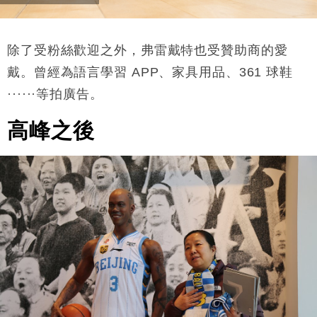
除了受
粉絲歡迎之外，
弗雷戴特也受
贊助
商的愛
戴。曾經為語言學習
APP、
家具用品、
361
球鞋
······等拍廣告。
高峰之後