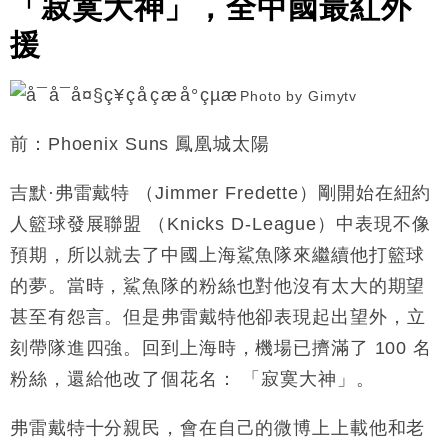
「寂寞大神」，
全中國最紅外
援
Photo by Gimytv
前：
Phoenix Suns
鳳凰城太陽
吉默
·
弗雷戴特 （Jimmer Fredette）剛開始在
紐約
人籃球發展聯盟 （Knicks D-League）中
表現不像
預期，所以就去了
中國
上海鯊魚隊來
繼續他打籃球
的夢。當時，
鯊魚隊的粉絲
也對他沒有太大的期望
甚至有怨言。
但是
弗雷戴特
他卻表現
起出望外
，立
刻帶隊進四強。回到上海時，機場已擠滿了
100 名
粉絲，還給他改了個花名：
「
寂寞大神」。
弗雷戴特
十分親民，會在自己的微博上上載
他和老