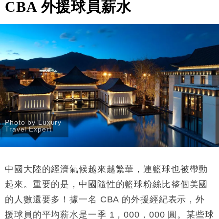
CBA
外援球員薪水
Photo by Luxury
Travel Expert
中國大陸的經濟氣候越來越繁華，連籃球也被帶動
起來。重要的是，中國隨性的籃球粉絲比整個美國
的人數還要多！據一名
CBA 的
外援
經紀表示，外
援球員的平均薪水是一季
1
，
000
，
000
圓。某些球