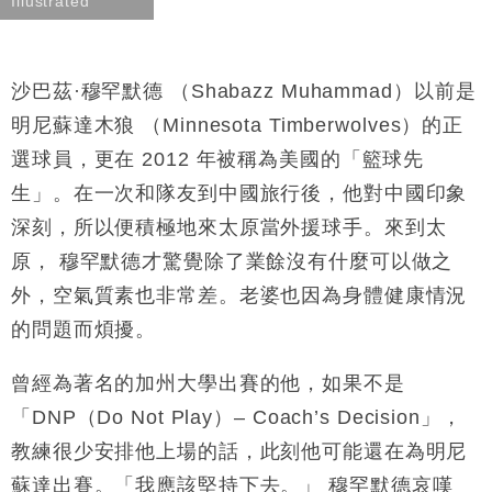
Illustrated
沙巴茲·穆罕默德 （Shabazz Muhammad）
以前是
明尼蘇達木狼 （Minnesota Timberwolves）的
正
選球員，更在
2012
年被稱為美國的「籃球先
生」。
在一次和隊友到中國旅行後，他對中國印象
深刻，所以便積極地來
太原當
外援球手。來到太
原，
穆罕默德才
驚覺除了業餘沒有什麼可以做之
外，空氣質素也非常差。老婆也因為身體健康情況
的問題而煩擾。
曾經為著名的加州大學出賽的他，
如果不是
「DNP
（
Do Not Play
）
– Coach’s Decision」，
教練很少安排他上場的話，此刻他可能還在為
明尼
蘇達
出賽。
「我應該堅持下去。」
穆罕默德
哀嘆