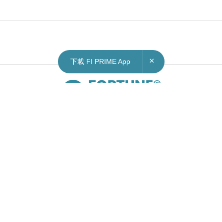
×
03/07/2026
13:44
下載 FI PRIME App
本地｜新田科技城食水及再造水配水庫及相關工
程招標 8月28日截標
土木工程拓展署今日就新田科技城第一期第一階段
（西）—合約二—食水及再造水配水庫及相關工程
（合約編號：ND／2025／02）招標，截標時間為
8 月28日中午12時。
工程包括工地清理和平整、土地除污、建造食水及
再造水配水庫及相關機電工程，以及食水管、再造