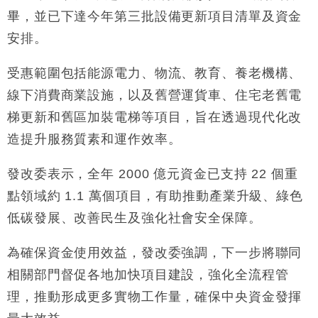
司
畢，並已下達今年第三批設備更新項目清單及資金
財經｜精星香港夥菜鳥拓全球智慧倉儲市場 加快海外
11:30
安排。
市場落地
地產｜大酒店中期轉賺2300萬元 斥21億翻新香港及
14:50
受惠範圍包括能源電力、物流、教育、養老機構、
東京半島
線下消費商業設施，以及舊營運貨車、住宅老舊電
國際｜特朗普赴洛杉磯高球場活動前 男子攜槍彈被捕
13:12
梯更新和舊區加裝電梯等項目，旨在透過現代化改
財經｜香港7月PMI回落至51 企業擴張放慢兼縮減人
12:30
造提升服務質素和運作效率。
手
財經｜黑石傳再籌逾360億美元 支援Anthropic租用
11:40
發改委表示，全年 2000 億元資金已支持 22 個重
Google晶片
點領域約 1.1 萬個項目，有助推動產業升級、綠色
財經｜美商務部擬擴大金屬關稅範圍 14類產品或加徵
10:57
低碳發展、改善民生及強化社會安全保障。
25%
本地｜新世界K11 9月升級會員制度 增鉑金卡級別鎖
18:15
為確保資金使用效益，發改委強調，下一步將聯同
定高消費客群
相關部門督促各地加快項目建設，強化全流程管
財經｜本港6月零售額連升14個月 珠寶鐘錶銷售升勢
17:40
最強
理，推動形成更多實物工作量，確保中央資金發揮
財經｜滙控重啟最多10億美元回購 派息比率目標維持
16:33