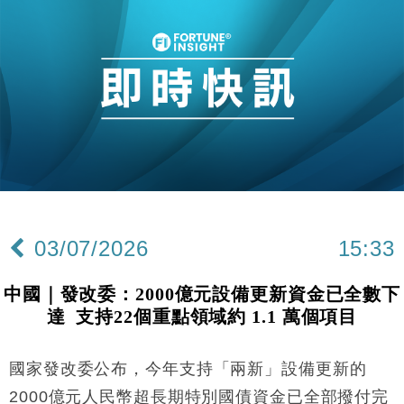
市場落地
地產｜大酒店中期轉賺2300萬元 斥21億翻新香港及
14:50
東京半島
國際｜特朗普赴洛杉磯高球場活動前 男子攜槍彈被捕
13:12
財經｜香港7月PMI回落至51 企業擴張放慢兼縮減人
12:30
手
財經｜黑石傳再籌逾360億美元 支援Anthropic租用
11:40
Google晶片
財經｜美商務部擬擴大金屬關稅範圍 14類產品或加徵
10:57
25%
03/07/2026
15:33
本地｜新世界K11 9月升級會員制度 增鉑金卡級別鎖
18:15
定高消費客群
中國｜發改委：2000億元設備更新資金已全數下
財經｜本港6月零售額連升14個月 珠寶鐘錶銷售升勢
17:40
達 支持22個重點領域約 1.1 萬個項目
最強
財經｜滙控重啟最多10億美元回購 派息比率目標維持
16:33
50%
國家發改委公布，今年支持「兩新」設備更新的
財經｜SA售股自救後再出手 斥4億美元押注未上市公
15:59
2000億元人民幣超長期特別國債資金已全部撥付完