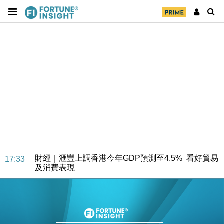
財經｜華僑銀行上半年淨利創新高 中期息增15%至
18:31
47仙
財經｜滙豐上調香港今年GDP預測至4.5% 看好貿易
17:33
及消費表現
本地｜假冒內地執法人員要求交「保證金」 43歲女子
16:47
損失近6900萬元
財經｜日經失守6.5萬點後回穩 全周仍升近2%
16:05