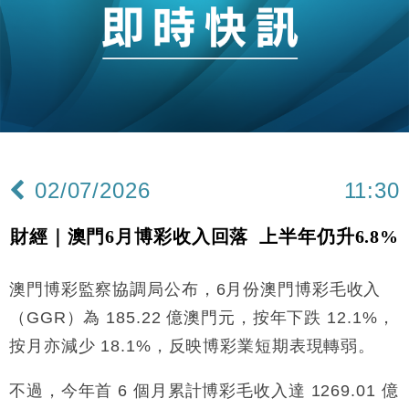
財經｜恒隆10月換帥 玩具「反」斗城亞洲CEO蔡德
15:47
粦接任
財經｜韓股反覆波動收跌 連挫7周創逾3年最長跌勢
15:11
財經｜內地7月美元計價出口增近24%勝預期 貿易順
13:44
差達1125億美元
財經｜日本春季三度入市撐日圓 4月單日斥6.28萬億
12:44
日圓干預創新高
02/07/2026
11:30
國際｜特朗普料美伊戰事快結束 承認部分彈藥庫存緊
11:12
張
財經｜澳門6月博彩收入回落 上半年仍升6.8%
財經｜SA售股自救後再出手 斥4億美元押注未上市公
15:59
司
澳門博彩監察協調局公布，6月份澳門博彩毛收入
財經｜華僑銀行上半年淨利創新高 中期息增15%至
18:31
47仙
（GGR）為 185.22 億澳門元，按年下跌 12.1%，
財經｜滙豐上調香港今年GDP預測至4.5% 看好貿易
17:33
按月亦減少 18.1%，反映博彩業短期表現轉弱。
及消費表現
本地｜假冒內地執法人員要求交「保證金」 43歲女子
16:47
不過，今年首 6 個月累計博彩毛收入達 1269.01 億
損失近6900萬元