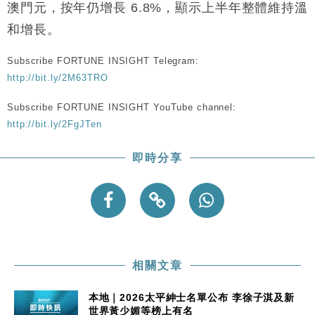
澳門元，按年仍增長 6.8%，顯示上半年整體維持溫
財經｜日經失守6.5萬點後回穩 全周仍升近2%
16:05
和增長。
財經｜恒隆10月換帥 玩具「反」斗城亞洲CEO蔡德
15:47
Subscribe FORTUNE INSIGHT Telegram:
粦接任
http://bit.ly/2M63TRO
財經｜韓股反覆波動收跌 連挫7周創逾3年最長跌勢
15:11
Subscribe FORTUNE INSIGHT YouTube channel:
財經｜內地7月美元計價出口增近24%勝預期 貿易順
13:44
http://bit.ly/2FgJTen
差達1125億美元
財經｜日本春季三度入市撐日圓 4月單日斥6.28萬億
12:44
即時分享
日圓干預創新高
國際｜特朗普料美伊戰事快結束 承認部分彈藥庫存緊
11:12
張
財經｜SA售股自救後再出手 斥4億美元押注未上市公
15:59
司
相關文章
本地｜2026太平紳士名單公布 李徐子淇及新
世界黃少媚等榜上有名