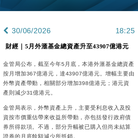
財經｜黑石傳再籌逾360億美元 支援Anthropic租用
11:40
Google晶片
財經｜美商務部擬擴大金屬關稅範圍 14類產品或加徵
10:57
25%
30/06/2026
18:25
本地｜新世界K11 9月升級會員制度 增鉑金卡級別鎖
18:15
定高消費客群
財經｜5月外滙基金總資產升至43907億港元
財經｜本港6月零售額連升14個月 珠寶鐘錶銷售升勢
17:40
最強
金管局公布，截至今年5月底，本港外滙基金總資產
財經｜滙控重啟最多10億美元回購 派息比率目標維持
16:33
50%
按月增加367億港元，達43907億港元。增幅主要由
財經｜SA售股自救後再出手 斥4億美元押注未上市公
15:59
外幣資產帶動，相關部分增加398億港元；港元資
司
產則減少31億港元。
財經｜精星香港夥菜鳥拓全球智慧倉儲市場 加快海外
11:30
市場落地
金管局表示，外幣資產上升，主要受利息收入及投
地產｜大酒店中期轉賺2300萬元 斥21億翻新香港及
14:50
東京半島
資按市價重估帶來收益所帶動，亦包括發行政府債
國際｜特朗普赴洛杉磯高球場活動前 男子攜槍彈被捕
券所得款項。不過，部分升幅被已購入但尚未結算
13:12
證券的月底餘額減少所抵銷。