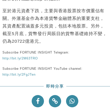
財經｜香港7月PMI回落至51 企業擴張放慢兼縮減人
12:30
手
至於港元資產下跌，主要與香港股票按市價重估有
財經｜黑石傳再籌逾360億美元 支援Anthropic租用
11:40
關。外滙基金作為本港貨幣金融體系的重要支柱，
Google晶片
其資產配置涵蓋多元投資，包括本地股票。另外，
財經｜美商務部擬擴大金屬關稅範圍 14類產品或加徵
10:57
25%
截至5月底，貨幣發行局賬目的貨幣基礎維持不變，
本地｜新世界K11 9月升級會員制度 增鉑金卡級別鎖
18:15
仍為20722億港元。
定高消費客群
財經｜本港6月零售額連升14個月 珠寶鐘錶銷售升勢
17:40
Subscribe FORTUNE INSIGHT Telegram:
最強
http://bit.ly/2M63TRO
財經｜滙控重啟最多10億美元回購 派息比率目標維持
16:33
Subscribe FORTUNE INSIGHT YouTube channel:
50%
http://bit.ly/2FgJTen
即時分享