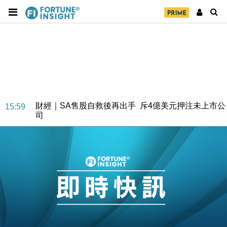
財經｜SA售股自救後再出手 斥4億美元押注未上市公
15:59
司
財經｜精星香港夥菜鳥拓全球智慧倉儲市場 加快海外
11:30
市場落地
地產｜大酒店中期轉賺2300萬元 斥21億翻新香港及
14:50
東京半島
國際｜特朗普赴洛杉磯高球場活動前 男子攜槍彈被捕
13:12
財經｜香港7月PMI回落至51 企業擴張放慢兼縮減人
12:30
手