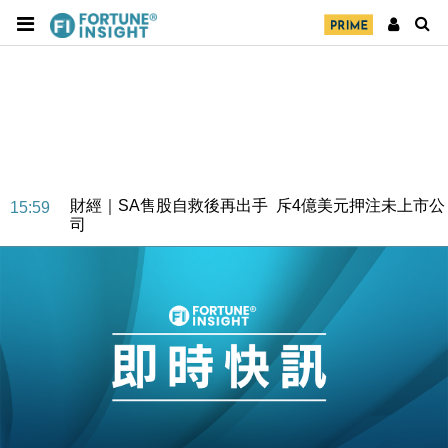
財經｜SA售股自救後再出手 斥4億美元押注未上市公
15:59
司
財經｜精星香港夥菜鳥拓全球智慧倉儲市場 加快海外
11:30
市場落地
地產｜大酒店中期轉賺2300萬元 斥21億翻新香港及
14:50
東京半島
國際｜特朗普赴洛杉磯高球場活動前 男子攜槍彈被捕
13:12
財經｜香港7月PMI回落至51 企業擴張放慢兼縮減人
12:30
手