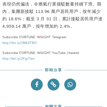
財經｜香港7月PMI回落至51 企業擴張放慢兼縮減人
12:30
表現仍然偏淡，令燃氣行業接駁數量持續下滑。期
手
內，集團新接駁 113.96 萬戶居民用戶，按年減少
財經｜黑石傳再籌逾360億美元 支援Anthropic租用
11:40
約 18.6%；截至 3 月 31 日，累計接駁居民用戶達
Google晶片
4,959.14 萬戶，按年增加約 2.4%。
財經｜美商務部擬擴大金屬關稅範圍 14類產品或加徵
10:57
25%
Subscribe FORTUNE INSIGHT Telegram:
本地｜新世界K11 9月升級會員制度 增鉑金卡級別鎖
18:15
定高消費客群
http://bit.ly/2M63TRO
財經｜本港6月零售額連升14個月 珠寶鐘錶銷售升勢
17:40
Subscribe FORTUNE INSIGHT YouTube channel:
最強
http://bit.ly/2FgJTen
財經｜滙控重啟最多10億美元回購 派息比率目標維持
16:33
50%
即時分享
相關文章