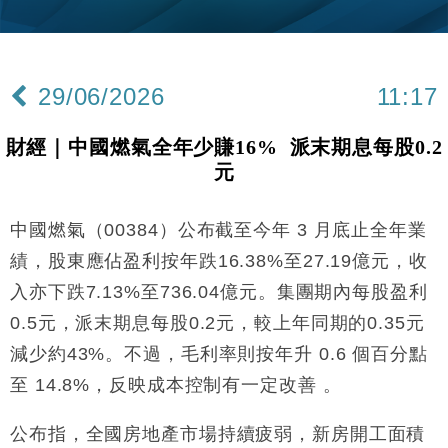
財經｜黑石傳再籌逾360億美元 支援Anthropic租用
11:40
Google晶片
財經｜美商務部擬擴大金屬關稅範圍 14類產品或加徵
10:57
25%
29/06/2026
11:17
本地｜新世界K11 9月升級會員制度 增鉑金卡級別鎖
18:15
定高消費客群
財經｜中國燃氣全年少賺16% 派末期息每股0.2
財經｜本港6月零售額連升14個月 珠寶鐘錶銷售升勢
17:40
元
最強
財經｜滙控重啟最多10億美元回購 派息比率目標維持
16:33
50%
中國燃氣（00384）公布截至今年 3 月底止全年業
財經｜SA售股自救後再出手 斥4億美元押注未上市公
15:59
績，股東應佔盈利按年跌16.38%至27.19億元，收
司
入亦下跌7.13%至736.04億元。集團期內每股盈利
財經｜精星香港夥菜鳥拓全球智慧倉儲市場 加快海外
11:30
0.5元，派末期息每股0.2元，較上年同期的0.35元
市場落地
減少約43%。不過，毛利率則按年升 0.6 個百分點
地產｜大酒店中期轉賺2300萬元 斥21億翻新香港及
14:50
東京半島
至 14.8%，反映成本控制有一定改善 。
國際｜特朗普赴洛杉磯高球場活動前 男子攜槍彈被捕
13:12
公布指，全國房地產市場持續疲弱，新房開工面積