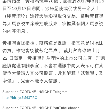
案情指出，黃栢鳴現年78歲，被控於2017年8月25
財經｜韓股反覆波動收跌 連挫7周創逾3年最長跌勢
15:11
日至10月17日期間，涉嫌慫使或促致另一名人士
（即黃潔珍）進行天馬影視股份交易。當時黃栢鳴
財經｜內地7月美元計價出口增近24%勝預期 貿易順
13:44
為天馬影視主席兼控股股東，掌握屬有關天馬影視
差達1125億美元
的內幕消息 。
財經｜日本春季三度入市撐日圓 4月單日斥6.28萬億
12:44
日圓干預創新高
黃栢鳴否認指控，辯稱這是反話，指其意是叫胞妹
國際｜特朗普料美伊戰事快結束 承認部分彈藥庫存緊
11:12
張
勿買。惟經審後被裁定罪成 。裁判官高偉雄上月
財經｜SA售股自救後再出手 斥4億美元押注未上市公
15:59
22 日裁定，黃栢鳴作為理性的上市公司主席，理應
司
謹慎處理有關事宜，不會在通訊中向人表示可在某
價位大量購入其公司股票，斥其解釋「既荒謬，又
牽強」，完全不能令人信服 。
Subscribe FORTUNE INSIGHT Telegram:
http://bit.ly/2M63TRO
Subscribe FORTUNE INSIGHT YouTube channel: