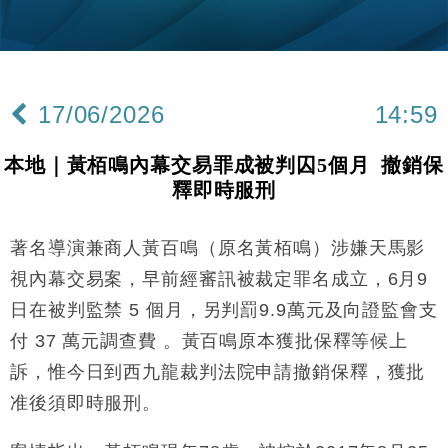
財經｜內地7月美元計價出口增近24%勝預期 貿易順
13:44
差達1125億美元
財經｜日本春季三度入市撐日圓 4月單日斥6.28萬億
12:44
日圓干預創新高
17/06/2026
14:59
國際｜特朗普料美伊戰事快結束 承認部分彈藥庫存緊
11:12
張
本地｜黃栢鳴內幕交易罪成被判囚5個月 撤銷保
財經｜SA售股自救後再出手 斥4億美元押注未上市公
15:59
釋即時服刑
司
財經｜華僑銀行上半年淨利創新高 中期息增15%至
18:31
47仙
著名導演兼商人黃百鳴（原名黃栢鳴）涉嫌天馬影
財經｜滙豐上調香港今年GDP預測至4.5% 看好貿易
17:33
視內幕交易案，早前經審訊被裁定罪名成立，6月9
及消費表現
日在被判監禁 5 個月，另判罰9.9萬元及向證監會支
本地｜假冒內地執法人員要求交「保證金」 43歲女子
16:47
付 37 萬元調查費 。黃百鳴原本獲批保釋等候上
損失近6900萬元
訴，惟今日到西九龍裁判法院申請撤銷保釋，獲批
財經｜日經失守6.5萬點後回穩 全周仍升近2%
16:05
准後須即時服刑。
財經｜恒隆10月換帥 玩具「反」斗城亞洲CEO蔡德
15:47
粦接任