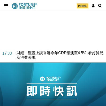
財經｜華僑銀行上半年淨利創新高 中期息增15%至
18:31
47仙
財經｜滙豐上調香港今年GDP預測至4.5% 看好貿易
17:33
及消費表現
本地｜假冒內地執法人員要求交「保證金」 43歲女子
16:47
損失近6900萬元
財經｜日經失守6.5萬點後回穩 全周仍升近2%
16:05
財經｜恒隆10月換帥 玩具「反」斗城亞洲CEO蔡德
15:47
粦接任
財經｜韓股反覆波動收跌 連挫7周創逾3年最長跌勢
15:11