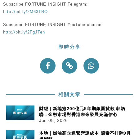
Subscribe FORTUNE INSIGHT Telegram:
http://bit.ly/2M63TRO
財經｜內地7月美元計價出口增近24%勝預期 貿易順
13:44
差達1125億美元
Subscribe FORTUNE INSIGHT YouTube channel:
財經｜日本春季三度入市撐日圓 4月單日斥6.28萬億
12:44
http://bit.ly/2FgJTen
日圓干預創新高
國際｜特朗普料美伊戰事快結束 承認部分彈藥庫存緊
11:12
即時分享
張
財經｜SA售股自救後再出手 斥4億美元押注未上市公
15:59
司
財經｜精星香港夥菜鳥拓全球智慧倉儲市場 加快海外
11:30
市場落地
相關文章
財經｜新地簽200億元5年期銀團貸款 郭炳
聯：金融市場對香港未來發展充滿信心
Jun 08, 2026
本地｜燃油高企逼緊營運成本 國泰不排除9月
後減航