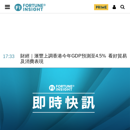
財經｜滙豐上調香港今年GDP預測至4.5% 看好貿易
17:33
及消費表現
本地｜假冒內地執法人員要求交「保證金」 43歲女子
16:47
損失近6900萬元
財經｜日經失守6.5萬點後回穩 全周仍升近2%
16:05
財經｜恒隆10月換帥 玩具「反」斗城亞洲CEO蔡德
15:47
粦接任
財經｜韓股反覆波動收跌 連挫7周創逾3年最長跌勢
15:11
財經｜內地7月美元計價出口增近24%勝預期 貿易順
13:44