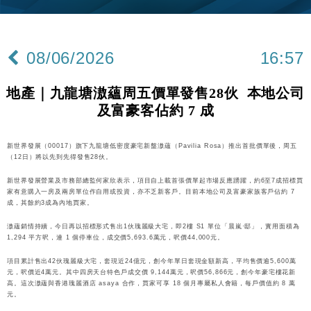
差達1125億美元
財經｜日本春季三度入市撐日圓 4月單日斥6.28萬億
12:44
日圓干預創新高
08/06/2026
16:57
國際｜特朗普料美伊戰事快結束 承認部分彈藥庫存緊
11:12
張
地產｜九龍塘滶蘊周五價單發售28伙 本地公司
財經｜SA售股自救後再出手 斥4億美元押注未上市公
15:59
及富豪客佔約 7 成
司
財經｜精星香港夥菜鳥拓全球智慧倉儲市場 加快海外
11:30
市場落地
新世界發展（00017）旗下九龍塘低密度豪宅新盤滶蘊（Pavilia Rosa）推出首批價單後，周五
（12日）將以先到先得發售28伙。
財經｜滙豐上調香港今年GDP預測至4.5% 看好貿易
17:33
及消費表現
新世界發展營業及市務部總監何家欣表示，項目自上載首張價單起市場反應踴躍，約6至7成招標買
家有意購入一房及兩房單位作自用或投資，亦不乏新客戶。目前本地公司及富豪家族客戶佔約 7
本地｜假冒內地執法人員要求交「保證金」 43歲女子
成，其餘約3成為內地買家。
16:47
損失近6900萬元
滶蘊銷情持續，今日再以招標形式售出1伙瑰麗級大宅，即2樓 S1 單位「晨嵐·邸」，實用面積為
財經｜日經失守6.5萬點後回穩 全周仍升近2%
1,294 平方呎，連 1 個停車位，成交價5,693.6萬元，呎價44,000元。
16:05
項目累計售出42伙瑰麗級大宅，套現近24億元，創今年單日套現金額新高，平均售價逾5,600萬
財經｜恒隆10月換帥 玩具「反」斗城亞洲CEO蔡德
元，呎價近4萬元。其中四房天台特色戶成交價 9,144萬元，呎價56,866元，創今年豪宅樓花新
15:47
高。這次滶蘊與香港瑰麗酒店 asaya 合作，買家可享 18 個月專屬私人會籍，每戶價值約 8 萬
粦接任
元。
財經｜韓股反覆波動收跌 連挫7周創逾3年最長跌勢
15:11