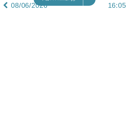
08/06/2026
16:05
財經｜新地簽200億元5年期銀團貸款 郭炳聯：金
融市場對香港未來發展充滿信心
新鴻基地產（00016）簽訂200億元5年期定期及循
環銀團貸款，是次貸款吸引16間金融機構參與。協
調安排行階段融資金額由最初50億元大幅增至超過
260 億元 。
新地主席兼董事總經理郭炳聯表示，非常高興是次
貸款獲市場踴躍支持，充分反映金融市場對新地及
香港未來發展充滿信心。集團貫徹審慎財務管理原
則，策略性分配融資所得款項，部分用作債項再融
資，其餘用以日常營運和作為發展資本。