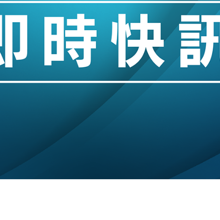
城亞洲CEO蔡德粦接任
創逾3年最長跌勢
%勝預期 貿易順差達1125億美元
單日斥6.28萬億日圓干預創新高
認部分彈藥庫存緊張
億美元押注未上市公司