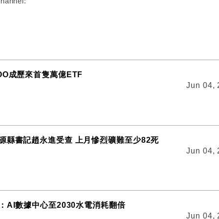
hannel:
OO成歷來首隻萬億ETF
Jun 04,
源縣書記趙永進受查 上月慘烈礦難至少82死
Jun 04,
：AI數據中心至2030水電消耗翻倍
Jun 04,