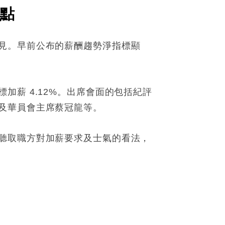
點
見。早前公布的薪酬趨勢淨指標顯
薪 4.12%。出席會面的包括紀評
及華員會主席蔡冠龍等。
聽取職方對加薪要求及士氣的看法，