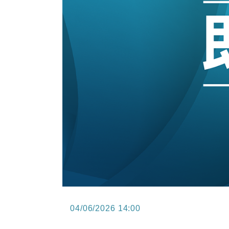
15:47
財經｜恒隆10月換帥 玩具「反」斗
15:11
財經｜韓股反覆波動收跌 連挫7周
13:44
財經｜內地7月美元計價出口增近24
12:44
財經｜日本春季三度入市撐日圓 4月
11:12
國際｜特朗普料美伊戰事快結束 承
15:59
財經｜SA售股自救後再出手 斥4
04/06/2026 14:00