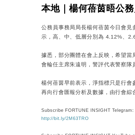
本地｜楊何蓓茵晤公務
公務員事務局局長楊何蓓茵今日會見
示，高、中、低層分別為 4.12%、2.64
據悉，部分團體在會上反映，希望當局
會輪任主席朱遠明，警評代表警察隊
楊何蓓茵早前表示，淨指標只是行會
再向行會匯報分析及數據，由行會綜
Subscribe FORTUNE INSIGHT Telegram
http://bit.ly/2M63TRO