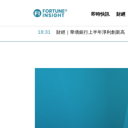
即時快訊
財經
18:31
財經｜華僑銀行上半年淨利創新高 
17:33
財經｜滙豐上調香港今年GDP預測至
16:47
本地｜假冒內地執法人員要求交「保證
16:05
財經｜日經失守6.5萬點後回穩 全
15:47
財經｜恒隆10月換帥 玩具「反」斗
15:11
財經｜韓股反覆波動收跌 連挫7周
13:44
財經｜內地7月美元計價出口增近24
12:44
財經｜日本春季三度入市撐日圓 4月
11:12
國際｜特朗普料美伊戰事快結束 承
15:59
財經｜SA售股自救後再出手 斥4
18:31
財經｜華僑銀行上半年淨利創新高 
17:33
財經｜滙豐上調香港今年GDP預測至
16:47
本地｜假冒內地執法人員要求交「保證
16:05
財經｜日經失守6.5萬點後回穩 全