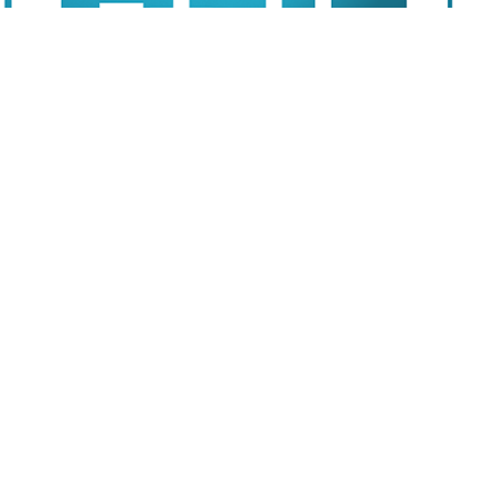
首隻萬億ETF