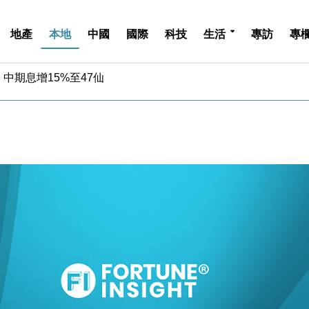
地產
本地
中國
國際
科技
生活
專訪
專
中期息增15%至47仙
4.5% 看好貿易及消費表現
金」 43歲女子損失近6900萬元
周仍升近2%
城亞洲CEO蔡德粦接任
創逾3年最長跌勢
%勝預期 貿易順差達1125億美元
單日斥6.28萬億日圓干預創新高
認部分彈藥庫存緊張
億美元押注未上市公司
中期息增15%至47仙
4.5% 看好貿易及消費表現
金」 43歲女子損失近6900萬元
周仍升近2%