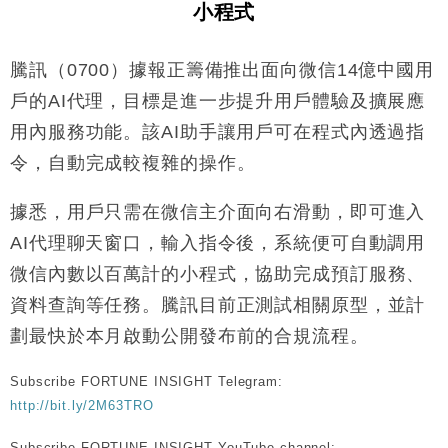
小程式
50%
財經｜SA售股自救後再出手 斥4億美元押注未上市公
15:59
司
騰訊（0700）據報正籌備推出面向微信14億中國用
財經｜精星香港夥菜鳥拓全球智慧倉儲市場 加快海外
11:30
戶的AI代理，目標是進一步提升用戶體驗及擴展應
市場落地
用內服務功能。該AI助手讓用戶可在程式內透過指
地產｜大酒店中期轉賺2300萬元 斥21億翻新香港及
14:50
令，自動完成較複雜的操作。
東京半島
國際｜特朗普赴洛杉磯高球場活動前 男子攜槍彈被捕
13:12
據悉，用戶只需在微信主介面向右滑動，即可進入
AI代理聊天窗口，輸入指令後，系統便可自動調用
財經｜香港7月PMI回落至51 企業擴張放慢兼縮減人
12:30
手
微信內數以百萬計的小程式，協助完成預訂服務、
財經｜黑石傳再籌逾360億美元 支援Anthropic租用
11:40
資料查詢等任務。騰訊目前正測試相關原型，並計
Google晶片
劃最快於本月啟動公開發布前的合規流程。
財經｜美商務部擬擴大金屬關稅範圍 14類產品或加徵
10:57
25%
Subscribe FORTUNE INSIGHT Telegram:
本地｜新世界K11 9月升級會員制度 增鉑金卡級別鎖
18:15
http://bit.ly/2M63TRO
定高消費客群
財經｜本港6月零售額連升14個月 珠寶鐘錶銷售升勢
Subscribe FORTUNE INSIGHT YouTube channel: