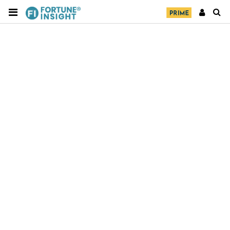
財經｜SA售股自救後再出手 斥4億美元押注未上市公
15:59