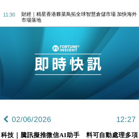
司
財經｜精星香港夥菜鳥拓全球智慧倉儲市場 加快海外
11:30
市場落地
地產｜大酒店中期轉賺2300萬元 斥21億翻新香港及
14:50
東京半島
國際｜特朗普赴洛杉磯高球場活動前 男子攜槍彈被捕
13:12
財經｜香港7月PMI回落至51 企業擴張放慢兼縮減人
12:30
手
財經｜黑石傳再籌逾360億美元 支援Anthropic租用
11:40
Google晶片
財經｜美商務部擬擴大金屬關稅範圍 14類產品或加徵
10:57
25%
本地｜新世界K11 9月升級會員制度 增鉑金卡級別鎖
18:15
定高消費客群
02/06/2026
12:27
財經｜本港6月零售額連升14個月 珠寶鐘錶銷售升勢
17:40
最強
科技｜騰訊擬推微信AI助手 料可自動處理多項
財經｜滙控重啟最多10億美元回購 派息比率目標維持
16:33