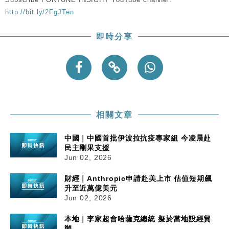
17:40
最強
http://bit.ly/2FgJTen
財經｜滙控重啟最多10億美元回購 派息比率目標維持
16:33
50%
即時分享
相關文章
中國｜中國首批伊波拉抗疫專家組 今凌晨赴
民主剛果支援
Jun 02, 2026
財經｜Anthropic申請赴美上市 估值短期飆
升至近萬億美元
Jun 02, 2026
本地｜李家超會哈薩克總統 擬於當地設經貿
辦