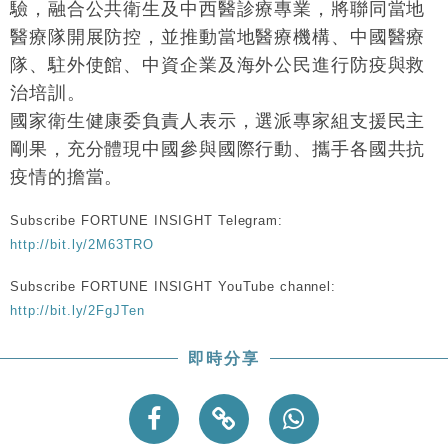
驗，融合公共衛生及中西醫診療專業，將聯同當地
本地｜華嫂冰室太子店涉提供失實資料 遭禁申請輸入
13:49
勞工一年
醫療隊開展防控，並推動當地醫療機構、中國醫療
中國｜強颱風「白海豚」殘渦北上 上海取消逾900班
隊、駐外使館、中資企業及海外公民進行防疫與救
12:11
機
治培訓。
財經｜華僑銀行上半年淨利創新高 中期息增15%至
18:31
國家衛生健康委負責人表示，選派專家組支援民主
47仙
剛果，充分體現中國參與國際行動、攜手各國共抗
財經｜滙豐上調香港今年GDP預測至4.5% 看好貿易
17:33
疫情的擔當。
及消費表現
本地｜假冒內地執法人員要求交「保證金」 43歲女子
16:47
Subscribe FORTUNE INSIGHT Telegram:
損失近6900萬元
http://bit.ly/2M63TRO
財經｜日經失守6.5萬點後回穩 全周仍升近2%
16:05
Subscribe FORTUNE INSIGHT YouTube channel:
http://bit.ly/2FgJTen
即時分享