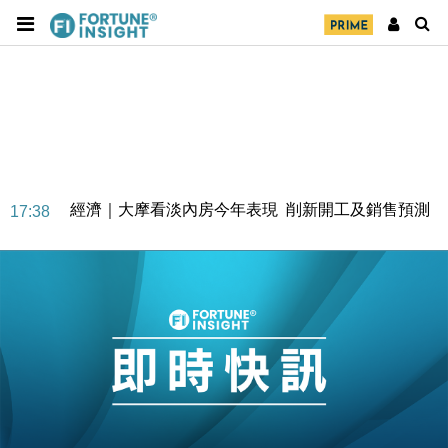
經濟｜大摩看淡內房今年表現 削新開工及銷售預測
17:38
科技｜iPhone 18 Pro成本或升4成 蘋果或犧牲毛利穩
16:55
定新機售價
本地｜香港迪拜下月10日合辦氣候金融會議
15:38
財經｜大摩削老鋪黃金目標價至505元 惟維持「增
14:49
持」評級
本地｜華嫂冰室太子店涉提供失實資料 遭禁申請輸入
13:49
勞工一年