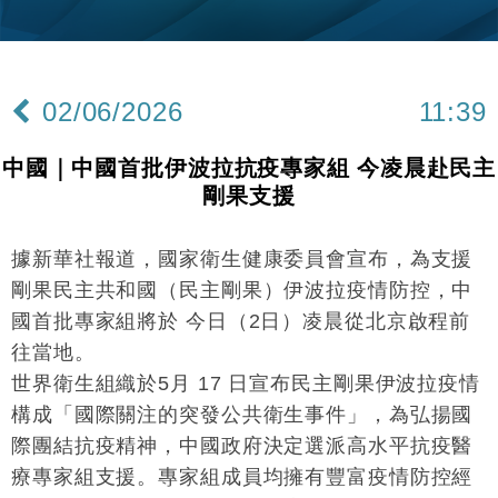
中國｜強颱風「白海豚」殘渦北上 上海取消逾900班
12:11
機
財經｜華僑銀行上半年淨利創新高 中期息增15%至
18:31
47仙
02/06/2026
11:39
財經｜滙豐上調香港今年GDP預測至4.5% 看好貿易
17:33
及消費表現
中國｜中國首批伊波拉抗疫專家組 今凌晨赴民主
本地｜假冒內地執法人員要求交「保證金」 43歲女子
16:47
剛果支援
損失近6900萬元
財經｜日經失守6.5萬點後回穩 全周仍升近2%
16:05
據新華社報道，國家衛生健康委員會宣布，為支援
剛果民主共和國（民主剛果）伊波拉疫情防控，中
經濟｜大摩看淡內房今年表現 削新開工及銷售預測
17:38
國首批專家組將於 今日（2日）凌晨從北京啟程前
科技｜iPhone 18 Pro成本或升4成 蘋果或犧牲毛利穩
16:55
往當地。
定新機售價
世界衛生組織於5月 17 日宣布民主剛果伊波拉疫情
本地｜香港迪拜下月10日合辦氣候金融會議
15:38
構成「國際關注的突發公共衛生事件」，為弘揚國
際團結抗疫精神，中國政府決定選派高水平抗疫醫
財經｜大摩削老鋪黃金目標價至505元 惟維持「增
14:49
療專家組支援。專家組成員均擁有豐富疫情防控經
持」評級