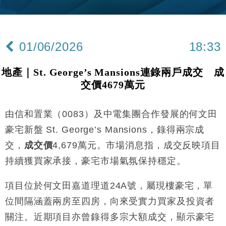
國際｜特朗普赴洛杉磯高球場活動前 男子攜槍彈被捕
13:12
財經｜香港7月PMI回落至51 企業擴張放慢兼縮減人
12:30
手
01/06/2026
18:33
財經｜黑石傳再籌逾360億美元 支援Anthropic租用
11:40
Google晶片
地產｜St. George’s Mansions連錄兩戶成交 成
財經｜美商務部擬擴大金屬關稅範圍 14類產品或加徵
10:57
交價4679萬元
25%
本地｜新世界K11 9月升級會員制度 增鉑金卡級別鎖
18:15
定高消費客群
由信和置業（0083）及中電集團合作發展的何文田
財經｜日本春季三度入市撐日圓 4月單日斥6.28萬億
12:44
豪宅新盤 St. George’s Mansions，錄得兩宗成
日圓干預創新高
交，
成交價
4,679萬元。市場消息指，成交反映項目
國際｜特朗普料美伊戰事快結束 承認部分彈藥庫存緊
11:12
持續獲買家承接，豪宅市場氣氛保持穩定。
張
財經｜SA售股自救後再出手 斥4億美元押注未上市公
15:59
項目位於何文田嘉道理道24A號，屬現樓豪宅，單
司
位間隔涵蓋兩房至四房，向來受實力買家及投資者
財經｜精星香港夥菜鳥拓全球智慧倉儲市場 加快海外
11:30
市場落地
關注。近期項目亦曾錄得多宗大額成交，顯示豪宅