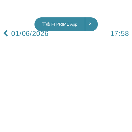
×
下載 FI PRIME App
01/06/2026
17:58
財經｜周星馳比高集團戰略入股互動之星 攜手開
發AI劇集與互動影遊
周星馳透過旗下比高集團（8220）完成對蘇州互動
之星網絡科技有限公司的戰略入股，雙方將就AI劇
集、互動影遊、真人影視及IP全產業鏈運營展開合
作。
互動之星專注AI劇集與互動影遊，業務涵蓋AI漫
劇、擬真人劇、互動影遊、真人中短劇和IP衍生
品。公司持有20餘部頂級IP全版權及百餘部知名IP
版權，包括《凡人修仙傳》、《悟空傳》、《紹