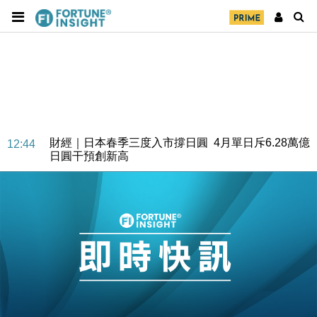
財經｜日本春季三度入市撐日圓 4月單日斥6.28萬億
12:44
日圓干預創新高
國際｜特朗普料美伊戰事快結束 承認部分彈藥庫存緊
11:12
張
財經｜SA售股自救後再出手 斥4億美元押注未上市公
15:59
司
財經｜精星香港夥菜鳥拓全球智慧倉儲市場 加快海外
11:30
市場落地
地產｜大酒店中期轉賺2300萬元 斥21億翻新香港及
14:50
東京半島