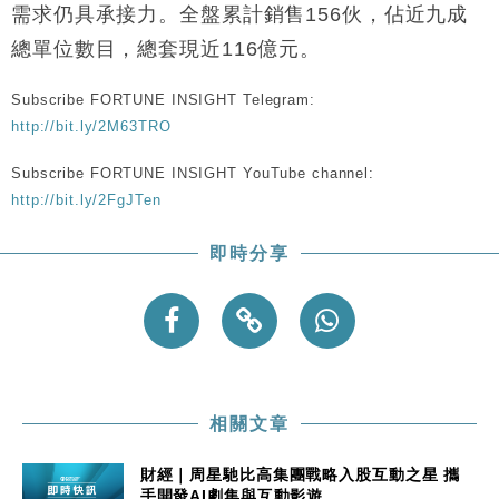
地產｜大酒店中期轉賺2300萬元 斥21億翻新香港及
14:50
需求仍具承接力。
全盤累計銷售156伙，佔近九成
東京半島
總單位數目，總套現近116億元。
國際｜特朗普赴洛杉磯高球場活動前 男子攜槍彈被捕
13:12
Subscribe FORTUNE INSIGHT Telegram:
財經｜香港7月PMI回落至51 企業擴張放慢兼縮減人
12:30
http://bit.ly/2M63TRO
手
財經｜黑石傳再籌逾360億美元 支援Anthropic租用
Subscribe FORTUNE INSIGHT YouTube channel:
11:40
Google晶片
http://bit.ly/2FgJTen
財經｜美商務部擬擴大金屬關稅範圍 14類產品或加徵
10:57
25%
即時分享
本地｜新世界K11 9月升級會員制度 增鉑金卡級別鎖
18:15
定高消費客群
相關文章
財經｜周星馳比高集團戰略入股互動之星 攜
手開發AI劇集與互動影遊