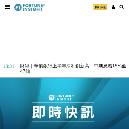
財經｜華僑銀行上半年淨利創新高 中期息增15%至
18:31
47仙
財經｜滙豐上調香港今年GDP預測至4.5% 看好貿易
17:33
及消費表現
本地｜假冒內地執法人員要求交「保證金」 43歲女子
16:47
損失近6900萬元
財經｜日經失守6.5萬點後回穩 全周仍升近2%
16:05
財經｜恒隆10月換帥 玩具「反」斗城亞洲CEO蔡德
15:47
粦接任