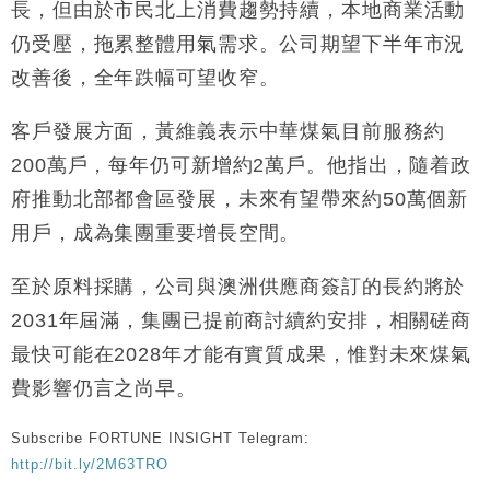
長，但由於市民北上消費趨勢持續，本地商業活動
財經｜恒隆10月換帥 玩具「反」斗城亞洲CEO蔡德
15:47
仍受壓，拖累整體用氣需求。公司期望下半年市況
粦接任
改善後，全年跌幅可望收窄。
財經｜韓股反覆波動收跌 連挫7周創逾3年最長跌勢
15:11
客戶發展方面，黃維義表示中華煤氣目前服務約
財經｜內地7月美元計價出口增近24%勝預期 貿易順
13:44
200萬戶，每年仍可新增約2萬戶。他指出，隨着政
差達1125億美元
府推動北部都會區發展，未來有望帶來約50萬個新
財經｜日本春季三度入市撐日圓 4月單日斥6.28萬億
12:44
日圓干預創新高
用戶，成為集團重要增長空間。
國際｜特朗普料美伊戰事快結束 承認部分彈藥庫存緊
11:12
張
至於原料採購，公司與澳洲供應商簽訂的長約將於
財經｜SA售股自救後再出手 斥4億美元押注未上市公
15:59
2031年屆滿，集團已提前商討續約安排，相關磋商
司
最快可能在2028年才能有實質成果，惟對未來煤氣
費影響仍言之尚早。
Subscribe FORTUNE INSIGHT Telegram:
http://bit.ly/2M63TRO