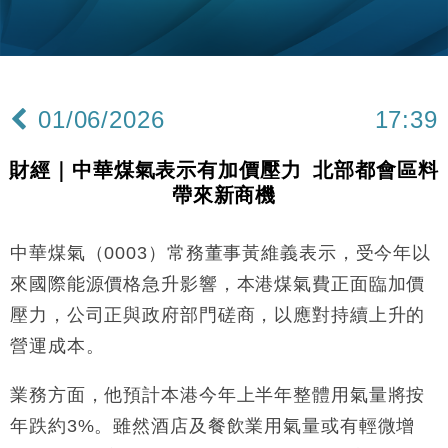
財經｜韓股反覆波動收跌 連挫7周創逾3年最長跌勢
15:11
財經｜內地7月美元計價出口增近24%勝預期 貿易順
13:44
差達1125億美元
01/06/2026
17:39
財經｜日本春季三度入市撐日圓 4月單日斥6.28萬億
12:44
日圓干預創新高
財經｜中華煤氣表示有加價壓力 北部都會區料
國際｜特朗普料美伊戰事快結束 承認部分彈藥庫存緊
11:12
帶來新商機
張
財經｜SA售股自救後再出手 斥4億美元押注未上市公
15:59
司
中華煤氣（0003）常務董事黃維義表示，受今年以
財經｜華僑銀行上半年淨利創新高 中期息增15%至
18:31
來國際能源價格急升影響，本港煤氣費正面臨加價
47仙
壓力，公司正與政府部門磋商，以應對持續上升的
財經｜滙豐上調香港今年GDP預測至4.5% 看好貿易
17:33
營運成本。
及消費表現
本地｜假冒內地執法人員要求交「保證金」 43歲女子
16:47
業務方面，他預計本港今年上半年整體用氣量將按
損失近6900萬元
年跌約3%。雖然酒店及餐飲業用氣量或有輕微增
財經｜日經失守6.5萬點後回穩 全周仍升近2%
16:05