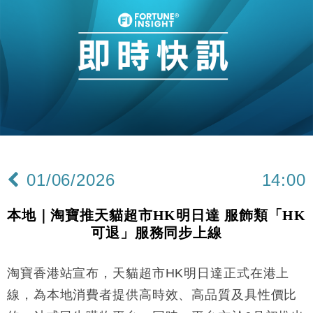
地產｜大酒店中期轉賺2300萬元 斥21億翻新香港及
14:50
東京半島
國際｜特朗普赴洛杉磯高球場活動前 男子攜槍彈被捕
13:12
財經｜香港7月PMI回落至51 企業擴張放慢兼縮減人
12:30
手
財經｜黑石傳再籌逾360億美元 支援Anthropic租用
11:40
Google晶片
財經｜美商務部擬擴大金屬關稅範圍 14類產品或加徵
10:57
25%
01/06/2026
14:00
本地｜新世界K11 9月升級會員制度 增鉑金卡級別鎖
18:15
定高消費客群
本地｜淘寶推天貓超市HK明日達 服飾類「HK
財經｜本港6月零售額連升14個月 珠寶鐘錶銷售升勢
17:40
可退」服務同步上線
最強
財經｜滙控重啟最多10億美元回購 派息比率目標維持
16:33
50%
淘寶香港站宣布，天貓超市HK明日達正式在港上
財經｜SA售股自救後再出手 斥4億美元押注未上市公
15:59
線，為本地消費者提供高時效、高品質及具性價比
司