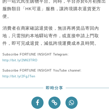
的一站式民生購物平台。同時，平台亦於6月初推出
財經｜精星香港夥菜鳥拓全球智慧倉儲市場 加快海外
11:30
服飾類目「HK可退」服務，讓跨境購衣退貨更方
市場落地
便。
地產｜大酒店中期轉賺2300萬元 斥21億翻新香港及
14:50
東京半島
消費者在商家確認退貨後，無須再將貨品寄回內
國際｜特朗普赴洛杉磯高球場活動前 男子攜槍彈被捕
13:12
地，只需預約本地驛站寄件，或直接申請上門取
財經｜香港7月PMI回落至51 企業擴張放慢兼縮減人
12:30
件，即可完成退貨，減低跨境運費成本及時間。
手
財經｜黑石傳再籌逾360億美元 支援Anthropic租用
11:40
Subscribe FORTUNE INSIGHT Telegram:
Google晶片
http://bit.ly/2M63TRO
財經｜美商務部擬擴大金屬關稅範圍 14類產品或加徵
10:57
25%
Subscribe FORTUNE INSIGHT YouTube channel:
http://bit.ly/2FgJTen
本地｜新世界K11 9月升級會員制度 增鉑金卡級別鎖
18:15
定高消費客群
即時分享
財經｜本港6月零售額連升14個月 珠寶鐘錶銷售升勢
17:40
最強
財經｜滙控重啟最多10億美元回購 派息比率目標維持
16:33
50%