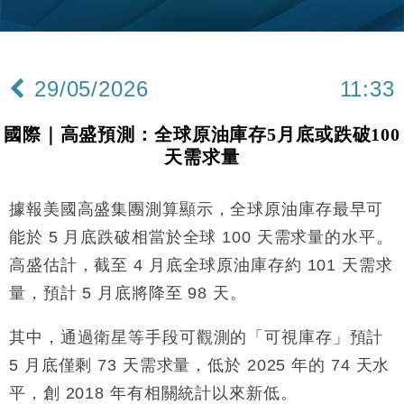
財經｜韓股反覆波動收跌 連挫7周創逾3年最長跌勢
15:11
財經｜內地7月美元計價出口增近24%勝預期 貿易順
13:44
差達1125億美元
29/05/2026
11:33
財經｜日本春季三度入市撐日圓 4月單日斥6.28萬億
12:44
日圓干預創新高
國際｜高盛預測：全球原油庫存5月底或跌破100
國際｜特朗普料美伊戰事快結束 承認部分彈藥庫存緊
11:12
天需求量
張
財經｜SA售股自救後再出手 斥4億美元押注未上市公
15:59
司
據報美國高盛集團測算顯示，全球原油庫存最早可
財經｜華僑銀行上半年淨利創新高 中期息增15%至
18:31
能於 5 月底跌破相當於全球 100 天需求量的水平。
47仙
高盛估計，截至 4 月底全球原油庫存約 101 天需求
財經｜滙豐上調香港今年GDP預測至4.5% 看好貿易
17:33
量，預計 5 月底將降至 98 天。
及消費表現
本地｜假冒內地執法人員要求交「保證金」 43歲女子
16:47
其中，通過衛星等手段可觀測的「可視庫存」預計
損失近6900萬元
5 月底僅剩 73 天需求量，低於 2025 年的 74 天水
財經｜日經失守6.5萬點後回穩 全周仍升近2%
16:05
平，創 2018 年有相關統計以來新低。