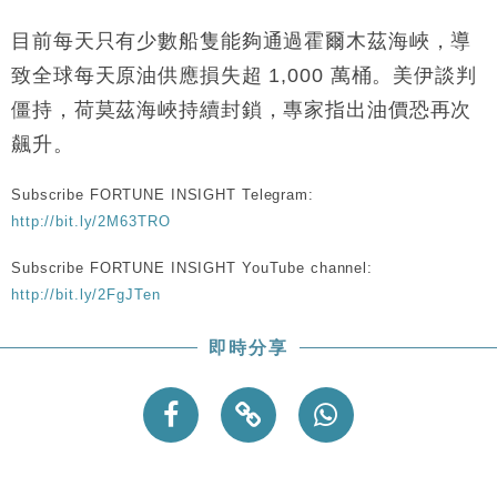
財經｜恒隆10月換帥 玩具「反」斗城亞洲CEO蔡德
15:47
粦接任
目前每天只有少數船隻能夠通過霍爾木茲海峽，導
財經｜韓股反覆波動收跌 連挫7周創逾3年最長跌勢
15:11
致全球每天原油供應損失超 1,000 萬桶。美伊談判
僵持，荷莫茲海峽持續封鎖，專家指出油價恐再次
財經｜內地7月美元計價出口增近24%勝預期 貿易順
13:44
飆升。
差達1125億美元
財經｜日本春季三度入市撐日圓 4月單日斥6.28萬億
12:44
Subscribe FORTUNE INSIGHT Telegram:
日圓干預創新高
http://bit.ly/2M63TRO
國際｜特朗普料美伊戰事快結束 承認部分彈藥庫存緊
11:12
張
Subscribe FORTUNE INSIGHT YouTube channel:
財經｜SA售股自救後再出手 斥4億美元押注未上市公
15:59
http://bit.ly/2FgJTen
司
即時分享