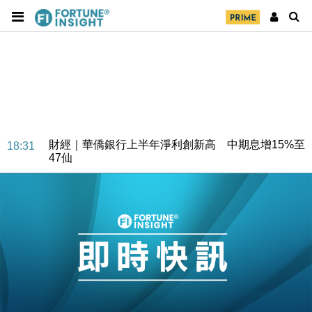
財經｜華僑銀行上半年淨利創新高 中期息增15%至
18:31
47仙
財經｜滙豐上調香港今年GDP預測至4.5% 看好貿易
17:33
及消費表現
本地｜假冒內地執法人員要求交「保證金」 43歲女子
16:47
損失近6900萬元
財經｜日經失守6.5萬點後回穩 全周仍升近2%
16:05
財經｜恒隆10月換帥 玩具「反」斗城亞洲CEO蔡德
15:47
粦接任