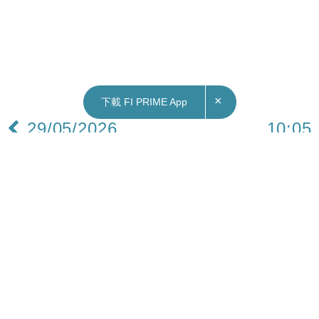
×
下載 FI PRIME App
29/05/2026
10:05
財經｜Anthropic新一輪集資估值9650億美元 超
越OpenAI稱冠AI界
Anthropic 今日正式宣布完成650億美元的H輪融
資，估值達9,650億美元，超越競爭對手 OpenAI
的8,520 億美元估值，成為矽谷最有價值的 AI 初創
公司。