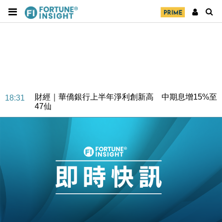
財經｜華僑銀行上半年淨利創新高 中期息增15%至
18:31
47仙
財經｜滙豐上調香港今年GDP預測至4.5% 看好貿易
17:33
及消費表現
本地｜假冒內地執法人員要求交「保證金」 43歲女子
16:47
損失近6900萬元
財經｜日經失守6.5萬點後回穩 全周仍升近2%
16:05
財經｜恒隆10月換帥 玩具「反」斗城亞洲CEO蔡德
15:47
粦接任
財經｜韓股反覆波動收跌 連挫7周創逾3年最長跌勢
15:11