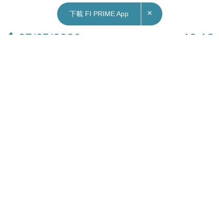
×
下載 FI PRIME App
27/05/2026
12:13
財經｜宏利新加坡發行5億新元後償票據 票息
2.88厘至2031年
宏利金融（0945）已為其在新加坡公開發行的本金
總額 5 億新加坡元、利率 2.88厘、於 2036 年 6月
4日到期的後償票據定價，其後按五年期「新加坡隔
夜平均利率隔夜指數掉期利率」（SORA OIS）加
0.931 厘計算。所得資金將列作宏利的二級資本。
宏利可在 2031 年 6 月 4 日及其後任何利息支付
日，在加拿大金融機構監理處事先批准下，按面值
連同連同截至(但不包括)指定贖回日的應計及未付