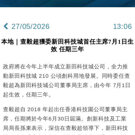
財經｜內地7月美元計價出口增近24%勝預期 貿易順
13:44
差達1125億美元
27/05/2026
13:06
財經｜日本春季三度入市撐日圓 4月單日斥6.28萬億
12:44
日圓干預創新高
本地｜查毅超獲委新田科技城首任主席7月1日生
國際｜特朗普料美伊戰事快結束 承認部分彈藥庫存緊
11:12
效 任期三年
張
財經｜SA售股自救後再出手 斥4億美元押注未上市公
15:59
司
政府將在今年上半年成立新田科技城公司，全力推
財經｜華僑銀行上半年淨利創新高 中期息增15%至
18:31
動新田科技城 210 公頃創科用地發展。同時委任查
47仙
毅超為新田科技城公司董事局主席，由今年 7月1日
財經｜滙豐上調香港今年GDP預測至4.5% 看好貿易
17:33
起生效，任期三年。
及消費表現
本地｜假冒內地執法人員要求交「保證金」 43歲女子
16:47
查毅超自 2018 年起出任香港科技園公司董事局主
損失近6900萬元
席，任期將於今年6月30日屆滿。創新科技及工業
財經｜日經失守6.5萬點後回穩 全周仍升近2%
16:05
局局長孫東表示，深信在查毅超領導下，新田科技
財經｜恒隆10月換帥 玩具「反」斗城亞洲CEO蔡德