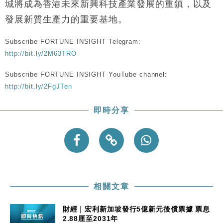
15:47
城將成為香港未來新興科技產業發展的重鎮，以及
粦接任
發展新質生產力的重要基地。
財經｜韓股反覆波動收跌 連挫7周創逾3年最長跌勢
15:11
Subscribe FORTUNE INSIGHT Telegram:
財經｜內地7月美元計價出口增近24%勝預期 貿易順
13:44
http://bit.ly/2M63TRO
差達1125億美元
財經｜日本春季三度入市撐日圓 4月單日斥6.28萬億
Subscribe FORTUNE INSIGHT YouTube channel:
12:44
日圓干預創新高
http://bit.ly/2FgJTen
國際｜特朗普料美伊戰事快結束 承認部分彈藥庫存緊
11:12
張
即時分享
財經｜SA售股自救後再出手 斥4億美元押注未上市公
15:59
司
相關文章
財經｜宏利新加坡發行5億新元後償票據 票息
2.88厘至2031年