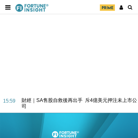
財經｜SA售股自救後再出手 斥4億美元押注未上市公
15:59
司
財經｜精星香港夥菜鳥拓全球智慧倉儲市場 加快海外
11:30
市場落地
地產｜大酒店中期轉賺2300萬元 斥21億翻新香港及
14:50
東京半島