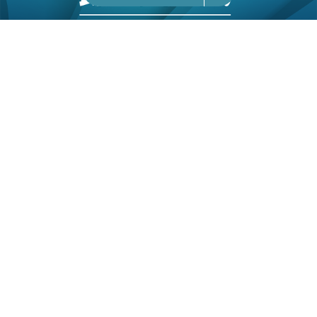
26/05/2026
14:19
科技｜阿里雲推海外版Qwen Cloud 升級面向
Agent 基建
阿里雲在新加坡舉行「千問大會2026」(Qwen
Conference 2026)，發布全新 AI 產品，包括官
網
Qwen Cloud
，並同步推出AI代理MuleRun(騾
子快跑)
、
智能體程式設計平台Qoder、通用桌面智
能體QoderWork等多項更新，以及同步升級面向