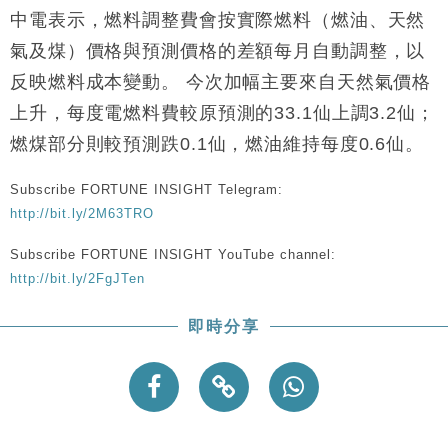
中電表示，燃料調整費會按實際燃料（燃油、天然
地產｜大酒店中期轉賺2300萬元 斥21億翻新香港及
14:50
東京半島
氣及煤）價格與預測價格的差額每月自動調整，以
國際｜特朗普赴洛杉磯高球場活動前 男子攜槍彈被捕
反映燃料成本變動。 今次加幅主要來自天然氣價格
13:12
上升，每度電燃料費較原預測的33.1仙上調3.2仙；
財經｜香港7月PMI回落至51 企業擴張放慢兼縮減人
12:30
燃煤部分則較預測跌0.1仙，燃油維持每度0.6仙。
手
財經｜黑石傳再籌逾360億美元 支援Anthropic租用
11:40
Subscribe FORTUNE INSIGHT Telegram:
Google晶片
http://bit.ly/2M63TRO
財經｜美商務部擬擴大金屬關稅範圍 14類產品或加徵
10:57
25%
Subscribe FORTUNE INSIGHT YouTube channel:
本地｜新世界K11 9月升級會員制度 增鉑金卡級別鎖
http://bit.ly/2FgJTen
18:15
定高消費客群
即時分享
財經｜本港6月零售額連升14個月 珠寶鐘錶銷售升勢
17:40
最強
財經｜滙控重啟最多10億美元回購 派息比率目標維持
16:33
50%