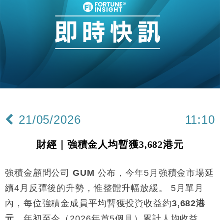
國際｜特朗普赴洛杉磯高球場活動前 男子攜槍彈被捕
13:12
財經｜香港7月PMI回落至51 企業擴張放慢兼縮減人
12:30
手
財經｜黑石傳再籌逾360億美元 支援Anthropic租用
11:40
Google晶片
財經｜美商務部擬擴大金屬關稅範圍 14類產品或加徵
10:57
25%
本地｜新世界K11 9月升級會員制度 增鉑金卡級別鎖
18:15
定高消費客群
21/05/2026
11:10
財經｜本港6月零售額連升14個月 珠寶鐘錶銷售升勢
17:40
最強
財經｜強積金人均暫獲3,682港元
財經｜滙控重啟最多10億美元回購 派息比率目標維持
16:33
50%
強積金顧問公司
GUM
公布，今年5月強積金市場延
財經｜SHEIN傳最快8月中招股 估值料降至400億美
15:11
元以下
續4月反彈後的升勢，惟整體升幅放緩。 5月單月
財經｜精星香港夥菜鳥拓全球智慧倉儲市場 加快海外
11:30
內，每位強積金成員平均暫獲投資收益約
3,682港
市場落地
元
，年初至今（2026年首5個月）累計人均收益