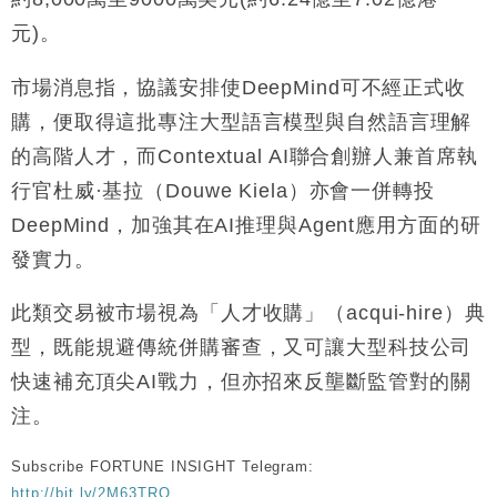
元)。
市場消息指，協議安排使DeepMind可不經正式收
購，便取得這批專注大型語言模型與自然語言理解
的高階人才，而Contextual AI聯合創辦人兼首席執
行官杜威·基拉（Douwe Kiela）亦會一併轉投
DeepMind，加強其在AI推理與Agent應用方面的研
發實力。
此類交易被市場視為「人才收購」（acqui-hire）典
型，既能規避傳統併購審查，又可讓大型科技公司
快速補充頂尖AI戰力，但亦招來反壟斷監管對的關
注。
Subscribe FORTUNE INSIGHT Telegram:
http://bit.ly/2M63TRO