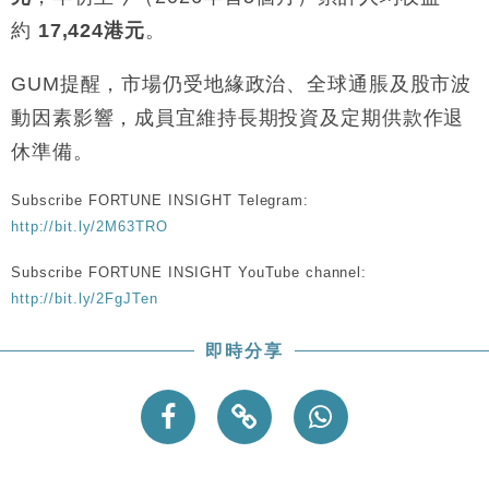
地產｜大酒店中期轉賺2300萬元 斥21億翻新香港及
14:50
東京半島
約
17,424港元
。
國際｜特朗普赴洛杉磯高球場活動前 男子攜槍彈被捕
13:12
GUM提醒，市場仍受地緣政治、全球通脹及股市波
財經｜香港7月PMI回落至51 企業擴張放慢兼縮減人
動因素影響，成員宜維持長期投資及定期供款作退
12:30
手
休準備。
財經｜黑石傳再籌逾360億美元 支援Anthropic租用
11:40
Google晶片
Subscribe FORTUNE INSIGHT Telegram:
財經｜美商務部擬擴大金屬關稅範圍 14類產品或加徵
10:57
http://bit.ly/2M63TRO
25%
Subscribe FORTUNE INSIGHT YouTube channel:
本地｜新世界K11 9月升級會員制度 增鉑金卡級別鎖
18:15
定高消費客群
http://bit.ly/2FgJTen
財經｜本港6月零售額連升14個月 珠寶鐘錶銷售升勢
17:40
即時分享
最強
財經｜滙控重啟最多10億美元回購 派息比率目標維持
16:33
50%
財經｜SHEIN傳最快8月中招股 估值料降至400億美
15:11
元以下