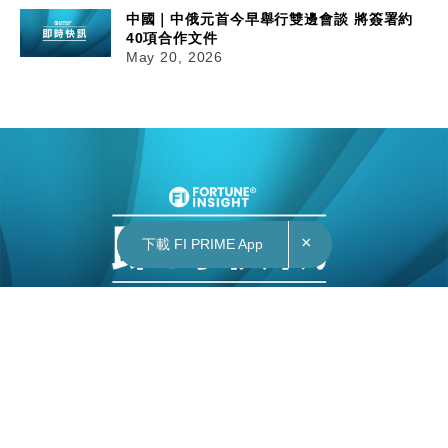
中國｜中俄元首今早舉行雙邊會談 將簽署約
40項合作文件
May 20, 2026
×
×
下載 FI PRIME App
下載 FI PRIME App
20/05/2026
12:30