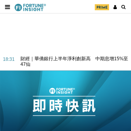
財經｜華僑銀行上半年淨利創新高 中期息增15%至
18:31
47仙
財經｜滙豐上調香港今年GDP預測至4.5% 看好貿易
17:33
及消費表現
本地｜假冒內地執法人員要求交「保證金」 43歲女子
16:47
損失近6900萬元
財經｜日經失守6.5萬點後回穩 全周仍升近2%
16:05
財經｜恒隆10月換帥 玩具「反」斗城亞洲CEO蔡德
15:47
粦接任