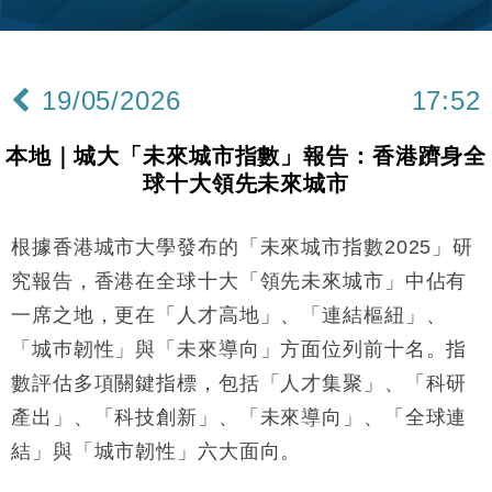
財經｜韓股反覆波動收跌 連挫7周創逾3年最長跌勢
15:11
財經｜內地7月美元計價出口增近24%勝預期 貿易順
13:44
差達1125億美元
19/05/2026
17:52
財經｜日本春季三度入市撐日圓 4月單日斥6.28萬億
12:44
日圓干預創新高
本地｜城大「未來城市指數」報告：香港躋身全
國際｜特朗普料美伊戰事快結束 承認部分彈藥庫存緊
11:12
球十大領先未來城市
張
財經｜SA售股自救後再出手 斥4億美元押注未上市公
15:59
司
根據香港城市大學發布的「未來城市指數2025」研
財經｜華僑銀行上半年淨利創新高 中期息增15%至
18:31
究報告，香港在全球十大「領先未來城市」中佔有
47仙
一席之地，更在「人才高地」、「連結樞紐」、
財經｜滙豐上調香港今年GDP預測至4.5% 看好貿易
17:33
「城巿韌性」與「未來導向」方面位列前十名。指
及消費表現
數評估多項關鍵指標，包括「人才集聚」、「科研
本地｜假冒內地執法人員要求交「保證金」 43歲女子
16:47
損失近6900萬元
產出」、「科技創新」、「未來導向」、「全球連
財經｜日經失守6.5萬點後回穩 全周仍升近2%
16:05
結」與「城市韌性」六大面向。