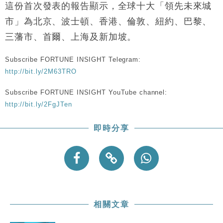
財經｜恒隆10月換帥 玩具「反」斗城亞洲CEO蔡德
15:47
這份首次發表的報告顯示，全球十大「領先未來城
粦接任
市」為北京、波士頓、香港、倫敦、紐約、巴黎、
財經｜韓股反覆波動收跌 連挫7周創逾3年最長跌勢
15:11
三藩市、首爾、上海及新加坡。
財經｜內地7月美元計價出口增近24%勝預期 貿易順
13:44
Subscribe FORTUNE INSIGHT Telegram:
差達1125億美元
http://bit.ly/2M63TRO
財經｜日本春季三度入市撐日圓 4月單日斥6.28萬億
12:44
日圓干預創新高
Subscribe FORTUNE INSIGHT YouTube channel:
國際｜特朗普料美伊戰事快結束 承認部分彈藥庫存緊
11:12
http://bit.ly/2FgJTen
張
財經｜SA售股自救後再出手 斥4億美元押注未上市公
15:59
即時分享
司
相關文章