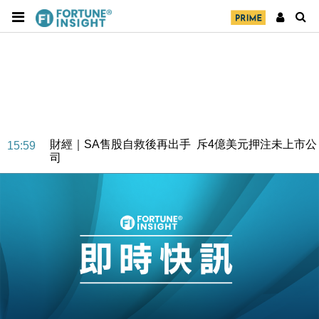
財經｜SA售股自救後再出手 斥4億美元押注未上市公
15:59
司
財經｜精星香港夥菜鳥拓全球智慧倉儲市場 加快海外
11:30
市場落地
地產｜大酒店中期轉賺2300萬元 斥21億翻新香港及
14:50
東京半島
國際｜特朗普赴洛杉磯高球場活動前 男子攜槍彈被捕
13:12
財經｜香港7月PMI回落至51 企業擴張放慢兼縮減人
12:30
手