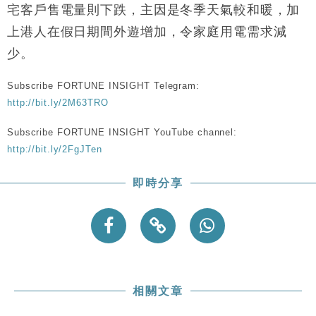
財經｜香港7月PMI回落至51 企業擴張放慢兼縮減人
12:30
宅客戶售電量則下跌，主因是冬季天氣較和暖，加
手
上港人在假日期間外遊增加，令家庭用電需求減
財經｜黑石傳再籌逾360億美元 支援Anthropic租用
11:40
少。
Google晶片
財經｜美商務部擬擴大金屬關稅範圍 14類產品或加徵
10:57
Subscribe FORTUNE INSIGHT Telegram:
25%
http://bit.ly/2M63TRO
本地｜新世界K11 9月升級會員制度 增鉑金卡級別鎖
18:15
定高消費客群
Subscribe FORTUNE INSIGHT YouTube channel:
財經｜本港6月零售額連升14個月 珠寶鐘錶銷售升勢
17:40
http://bit.ly/2FgJTen
最強
財經｜滙控重啟最多10億美元回購 派息比率目標維持
16:33
即時分享
50%
相關文章