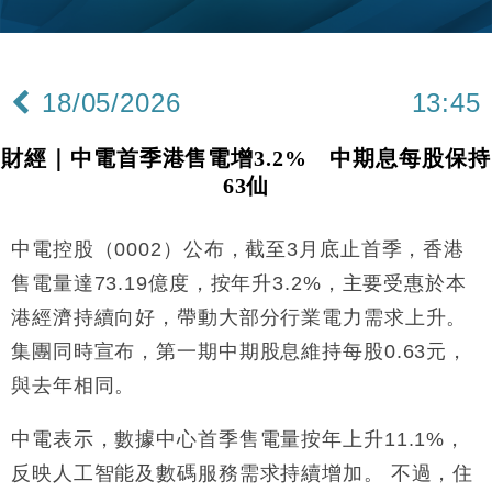
財經｜黑石傳再籌逾360億美元 支援Anthropic租用
11:40
Google晶片
財經｜美商務部擬擴大金屬關稅範圍 14類產品或加徵
10:57
25%
18/05/2026
13:45
本地｜新世界K11 9月升級會員制度 增鉑金卡級別鎖
18:15
定高消費客群
財經｜中電首季港售電增3.2% 中期息每股保持
財經｜本港6月零售額連升14個月 珠寶鐘錶銷售升勢
17:40
63仙
最強
財經｜滙控重啟最多10億美元回購 派息比率目標維持
16:33
50%
中電控股（0002）公布，截至3月底止首季，香港
財經｜SA售股自救後再出手 斥4億美元押注未上市公
15:59
售電量達73.19億度，按年升3.2%，主要受惠於本
司
港經濟持續向好，帶動大部分行業電力需求上升。
財經｜精星香港夥菜鳥拓全球智慧倉儲市場 加快海外
11:30
集團同時宣布，第一期中期股息維持每股0.63元，
市場落地
與去年相同。
地產｜大酒店中期轉賺2300萬元 斥21億翻新香港及
14:50
東京半島
中電表示，數據中心首季售電量按年上升11.1%，
國際｜特朗普赴洛杉磯高球場活動前 男子攜槍彈被捕
13:12
反映人工智能及數碼服務需求持續增加。 不過，住