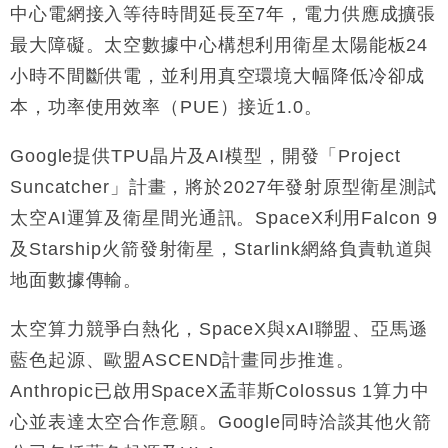
中心電網接入等待時間延長至7年，電力供應成擴張
財經｜恒隆10月換帥 玩具「反」斗城亞洲CEO蔡德
15:47
最大障礙。太空數據中心構想利用衛星太陽能板24
粦接任
小時不間斷供電，並利用真空環境大幅降低冷卻成
財經｜韓股反覆波動收跌 連挫7周創逾3年最長跌勢
15:11
本，功率使用效率（PUE）接近1.0。
財經｜內地7月美元計價出口增近24%勝預期 貿易順
13:44
Google提供TPU晶片及AI模型，開發「Project
差達1125億美元
Suncatcher」計畫，將於2027年發射原型衛星測試
財經｜日本春季三度入市撐日圓 4月單日斥6.28萬億
12:44
日圓干預創新高
太空AI運算及衛星間光通訊。SpaceX利用Falcon 9
國際｜特朗普料美伊戰事快結束 承認部分彈藥庫存緊
11:12
及Starship火箭發射衛星，Starlink網絡負責軌道與
張
地面數據傳輸。
財經｜SA售股自救後再出手 斥4億美元押注未上市公
15:59
司
太空算力競爭白熱化，SpaceX與xAI聯盟、亞馬遜
藍色起源、歐盟ASCEND計畫同步推進。
Anthropic已啟用SpaceX孟菲斯Colossus 1算力中
心並表達太空合作意願。Google同時洽談其他火箭