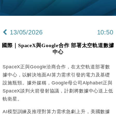
粦接任
財經｜韓股反覆波動收跌 連挫7周創逾3年最長跌勢
15:11
財經｜內地7月美元計價出口增近24%勝預期 貿易順
13:44
差達1125億美元
13/05/2026
10:50
財經｜日本春季三度入市撐日圓 4月單日斥6.28萬億
12:44
日圓干預創新高
國際｜SpaceX與Google合作 部署太空軌道數據
國際｜特朗普料美伊戰事快結束 承認部分彈藥庫存緊
11:12
中心
張
財經｜SA售股自救後再出手 斥4億美元押注未上市公
15:59
司
SpaceX正與Google洽商合作，在太空軌道部署數
財經｜華僑銀行上半年淨利創新高 中期息增15%至
18:31
據中心，以解決地面AI算力需求引發的電力及基礎
47仙
設施瓶頸。據外媒稱，Google母公司Alphabet正與
財經｜滙豐上調香港今年GDP預測至4.5% 看好貿易
17:33
SpaceX談判火箭發射協議，計劃將數據中心送上低
及消費表現
軌衛星。
本地｜假冒內地執法人員要求交「保證金」 43歲女子
16:47
損失近6900萬元
AI模型訓練及推理對算力需求急劇上升，美國數據
財經｜日經失守6.5萬點後回穩 全周仍升近2%
16:05