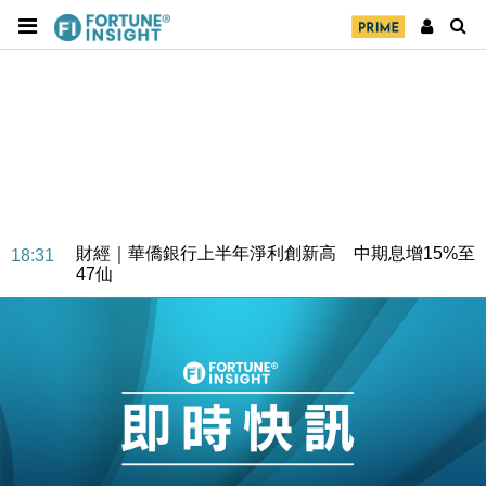
財經｜華僑銀行上半年淨利創新高 中期息增15%至
18:31
47仙
財經｜滙豐上調香港今年GDP預測至4.5% 看好貿易
17:33
及消費表現
本地｜假冒內地執法人員要求交「保證金」 43歲女子
16:47
損失近6900萬元
財經｜日經失守6.5萬點後回穩 全周仍升近2%
16:05
財經｜恒隆10月換帥 玩具「反」斗城亞洲CEO蔡德
15:47