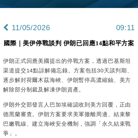
財經｜韓股反覆波動收跌 連挫7周創逾3年最長跌勢
15:11
財經｜內地7月美元計價出口增近24%勝預期 貿易順
13:44
差達1125億美元
11/05/2026
09:11
財經｜日本春季三度入市撐日圓 4月單日斥6.28萬億
12:44
日圓干預創新高
國際｜美伊停戰談判 伊朗已回應14點和平方案
國際｜特朗普料美伊戰事快結束 承認部分彈藥庫存緊
11:12
張
伊朗正式回應美國提出的停戰方案，透過巴基斯坦
財經｜SA售股自救後再出手 斥4億美元押注未上市公
15:59
司
渠道提交14點諒解備忘錄。方案包括30天談判期、
財經｜華僑銀行上半年淨利創新高 中期息增15%至
18:31
逐步解封荷爾木茲海峽、伊朗暫停高濃縮鈾、美方
47仙
解除部分制裁及解凍伊朗資產。
財經｜滙豐上調香港今年GDP預測至4.5% 看好貿易
17:33
及消費表現
伊朗外交部發言人巴加埃確認收到美方回覆，正由
本地｜假冒內地執法人員要求交「保證金」 43歲女子
16:47
損失近6900萬元
德黑蘭審查。伊朗方案要求美軍撤離周邊、結束黎
財經｜日經失守6.5萬點後回穩 全周仍升近2%
巴嫩戰線、建立海峽安全機制，強調「永久結束戰
16:05
爭」。