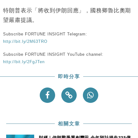
財經｜恒隆10月換帥 玩具「反」斗城亞洲CEO蔡德
15:47
粦接任
特朗普表示「將收到伊朗回應」，國務卿魯比奧期
財經｜韓股反覆波動收跌 連挫7周創逾3年最長跌勢
15:11
望嚴肅提議。
財經｜內地7月美元計價出口增近24%勝預期 貿易順
13:44
Subscribe FORTUNE INSIGHT Telegram:
差達1125億美元
http://bit.ly/2M63TRO
財經｜日本春季三度入市撐日圓 4月單日斥6.28萬億
12:44
日圓干預創新高
Subscribe FORTUNE INSIGHT YouTube channel:
http://bit.ly/2FgJTen
國際｜特朗普料美伊戰事快結束 承認部分彈藥庫存緊
11:12
張
即時分享
財經｜SA售股自救後再出手 斥4億美元押注未上市公
15:59
司
相關文章
財經｜伊朗戰爭重創豐田 全年預計損失335億