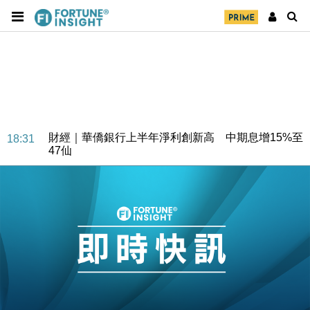
財經｜華僑銀行上半年淨利創新高 中期息增15%至
18:31
47仙
財經｜滙豐上調香港今年GDP預測至4.5% 看好貿易
17:33
及消費表現
本地｜假冒內地執法人員要求交「保證金」 43歲女子
16:47
損失近6900萬元
財經｜日經失守6.5萬點後回穩 全周仍升近2%
16:05
財經｜恒隆10月換帥 玩具「反」斗城亞洲CEO蔡德
15:47
粦接任